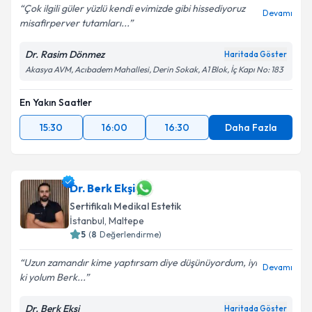
Çok ilgili güler yüzlü kendi evimizde gibi hissediyoruz
Devamı
misafirperver tutamları...
Dr. Rasim Dönmez
Haritada Göster
Akasya AVM, Acıbadem Mahallesi, Derin Sokak, A1 Blok, İç Kapı No: 183
En Yakın Saatler
15:30
16:00
16:30
Daha Fazla
Dr. Berk Ekşi
Sertifikalı Medikal Estetik
İstanbul
, Maltepe
5
(
8
Değerlendirme)
Uzun zamandır kime yaptırsam diye düşünüyordum, iyi
Devamı
ki yolum Berk...
Dr. Berk Ekşi
Haritada Göster