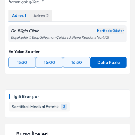
hanım çok güler...
Adres
1
Adres
2
Dr. Bilgin Clinic
Haritada Göster
Başakşehir 1. Etap Süleyman Çelebi cd. Nova Rezidans No.4/21
En Yakın Saatler
15:30
16:00
16:30
Daha Fazla
İlgili Branşlar
Sertifikalı Medikal Estetik
3
Bursa İlçeleri