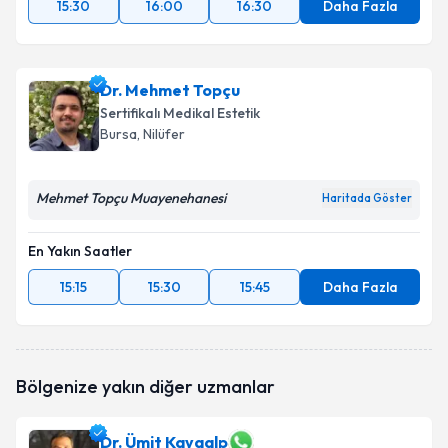
15:30
16:00
16:30
Daha Fazla
Dr. Mehmet Topçu
Sertifikalı Medikal Estetik
Bursa
, Nilüfer
Mehmet Topçu Muayenehanesi
Haritada Göster
En Yakın Saatler
15:15
15:30
15:45
Daha Fazla
Bölgenize yakın diğer uzmanlar
Dr. Ümit Kayaalp