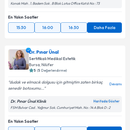
Konak Mah . 1. Badem Sok . B Blok Lotus Office Kat:6 No : 73
En Yakın Saatler
15:30
16:00
16:30
Daha Fazla
Dr. Pınar Ünal
Sertifikalı Medikal Estetik
Bursa
, Nilüfer
5
(
5
Değerlendirme)
dudak ve elmacık dolgusu için gitmiştim zaten birkaç
Devamı
senedir botoxumu...
Dr. Pınar Ünal Klinik
Haritada Göster
FSM Bulvar Cad . Yağmur Sok. Cumhuriyet Mah. No : 14 A Blok D : 2
En Yakın Saatler