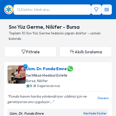
Doktor, klinik ara...
Sıvı Yüz Germe, Nilüfer - Bursa
Toplam
10
Sıvı Yüz Germe
tedavisi yapan doktor - uzman
bulundu
Filtrele
Akıllı Sıralama
Uzm. Dr. Funda Emre
Sertifikalı Medikal Estetik
Bursa
, Nilüfer
5
(
8
Değerlendirme)
Funda hanım harika yönlendiriyor cildimiz için ne
Devamı
gerekiyorsa onu uyguluyor...
Uzm. Dr. Funda Emre
Haritada Göster