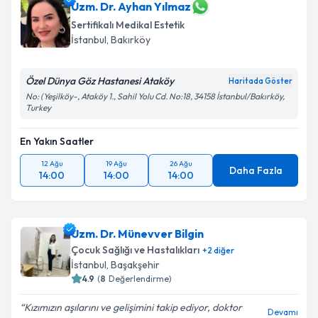
Uzm. Dr. Ayhan Yılmaz
Sertifikalı Medikal Estetik
İstanbul
, Bakırköy
Özel Dünya Göz Hastanesi Ataköy
Haritada Göster
No: (Yeşilköy-, Ataköy 1., Sahil Yolu Cd. No:18, 34158 İstanbul/Bakırköy,
Turkey
En Yakın Saatler
12 Ağu
19 Ağu
26 Ağu
Daha Fazla
14:00
14:00
14:00
Uzm. Dr. Münevver Bilgin
Çocuk Sağlığı ve Hastalıkları
+
2
diğer
İstanbul
, Başakşehir
4.9
(
8
Değerlendirme)
Kızımızın aşılarını ve gelişimini takip ediyor, doktor
Devamı