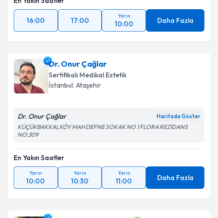
En Yakın Saatler
Yarın
16:00
17:00
Daha Fazla
10:00
Dr. Onur Çağlar
Sertifikalı Medikal Estetik
İstanbul
, Ataşehir
Dr. Onur Çağlar
Haritada Göster
KÜÇÜKBAKKALKÖY MAH DEFNE SOKAK NO 1 FLORA REZİDANS
NO:309
En Yakın Saatler
Yarın
Yarın
Yarın
Daha Fazla
10:00
10:30
11:00