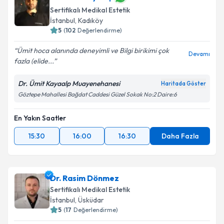
Sertifikalı Medikal Estetik
İstanbul
, Kadıköy
5
(
102
Değerlendirme)
Ümit hoca alanında deneyimli ve Bilgi birikimi çok
Devamı
fazla (elide...
Dr. Ümit Kayaalp Muayenehanesi
Haritada Göster
Göztepe Mahallesi Bağdat Caddesi Güzel Sokak No:2 Daire:6
En Yakın Saatler
15:30
16:00
16:30
Daha Fazla
Dr. Rasim Dönmez
Sertifikalı Medikal Estetik
İstanbul
, Üsküdar
5
(
17
Değerlendirme)