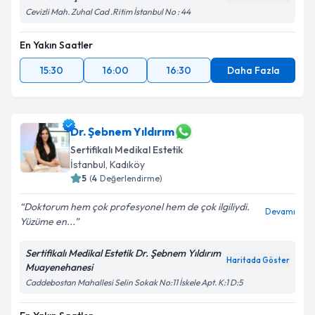
Cevizli Mah. Zuhal Cad .Ritim İstanbul No : 44
En Yakın Saatler
15:30
16:00
16:30
Daha Fazla
Dr. Şebnem Yıldırım
Sertifikalı Medikal Estetik
İstanbul
, Kadıköy
5
(
4
Değerlendirme)
Doktorum hem çok profesyonel hem de çok ilgiliydi.
Devamı
Yüzüme en...
Sertifikalı Medikal Estetik Dr. Şebnem Yıldırım
Haritada Göster
Muayenehanesi
Caddebostan Mahallesi Selin Sokak No:11 İskele Apt. K:1 D:5