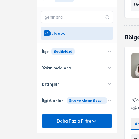
Uz
İstanbul
Bölg
İlçe
Beylikdüzü
Yakınımda Ara
Branşlar
Konumuma yakın uzmanları
Ataşehir
göster
Beylikdüzü
Çok
İlgi Alanları
Şive ve Aksan Bozuklukları Terapi
öğre
Kadıköy
Ünvan
Dil ve Konuşma Terapisi
Daha Fazla Filtre
A
Sultangazi
Afazi
Üsküdar