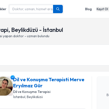
ikler
Blog
Kayıt Ol
api, Beylikdüzü - İstanbul
si yapan doktor - uzman bulundu
Randevu T
Dil ve Ko
takvimi tal
bir takvim 
Dil ve Konuşma Terapisti Merve
Eryılmaz Gür
E-posta Ad
Dil ve Konuşma Terapisi
B
İstanbul
, Beylikdüzü