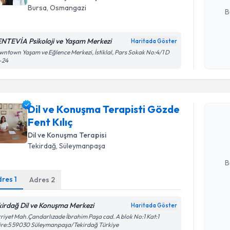
Bursa
, Osmangazi
B
NTEVİA Psikoloji ve Yaşam Merkezi
Haritada Göster
Kişisel
ntown Yaşam ve Eğlence Merkezi, İstiklal, Pars Sokak No:4/1 D
okudum
-24
işlenm
Randevu T
Dil ve Konuşma Terapisti Gözde
Dil ve Kon
takvimi tal
Fent Kılıç
bir takvim 
Dil ve Konuşma Terapisi
Tekirdağ
, Süleymanpaşa
E-posta Ad
B
dres
1
Adres
2
Kişisel
kirdağ Dil ve Konuşma Merkezi
Haritada Göster
okudum
riyet Mah.Çandarlızade İbrahim Paşa cad. A blok No:1 Kat:1
işlenm
re:5 59030 Süleymanpaşa/Tekirdağ Türkiye