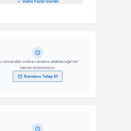
Daha Fazla Göster
akvimi Talebi
nuşma Terapisti Muhammet Esen
için randevu
ebi oluşturun. Size bu uzmandan randevu almanız için
hazırlandığında e-posta ile bilgilendireceğiz.
resiniz
u uzmandan online randevu alabileceğin bir
takvimi bulunmuyor.
Randevu Talep Et
 verilerimin işlenmesine ilişkin
Aydınlatma Metni
'ni
akvimi Talebi
 ve kişisel verilerimin belirtilen kapsamda
esini kabul ediyorum.
nuşma Terapisti Beyda Nur Mestan
için randevu
Takvim Talebini Gönder
ebi oluşturun. Size bu uzmandan randevu almanız için
hazırlandığında e-posta ile bilgilendireceğiz.
resiniz