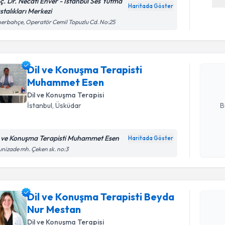
ç. Dr. Necati Enver - İstanbul Ses Yutma
Haritada Göster
stalıkları Merkezi
Randevu T
erbahçe, Operatör Cemil Topuzlu Cd. No:25
Dil ve Ko
takvimi tal
Dil ve Konuşma Terapisti
bir takvim 
Muhammet Esen
E-posta Ad
Dil ve Konuşma Terapisi
B
İstanbul
, Üsküdar
l ve Konuşma Terapisti Muhammet Esen
Haritada Göster
Kişisel
Randevu T
unizade mh. Çeken sk. no:3
okudum
işlenm
Dil ve Ko
takvimi tal
Dil ve Konuşma Terapisti Beyda
bir takvim 
Nur Mestan
Dil ve Konuşma Terapisi
E-posta Ad