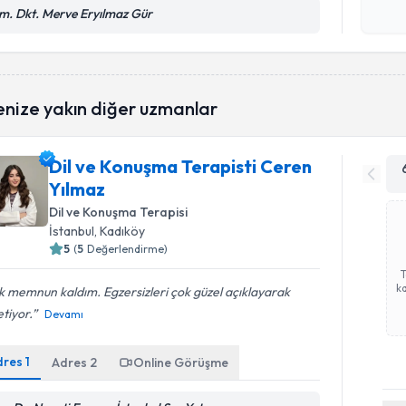
Kişisel
m. Dkt. Merve Eryılmaz Gür
okudum
işlenm
enize yakın diğer uzmanlar
Dil ve Konuşma Terapisti Ceren
Yılmaz
Dil ve Konuşma Terapisi
İstanbul
, Kadıköy
5
(
5
Değerlendirme)
ka
 memnun kaldım. Egzersizleri çok güzel açıklayarak
tiyor.
Devamı
dres
1
Adres
2
Online Görüşme