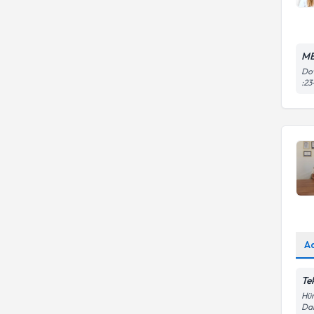
ME
Dow
:23
A
Te
Hür
Dai