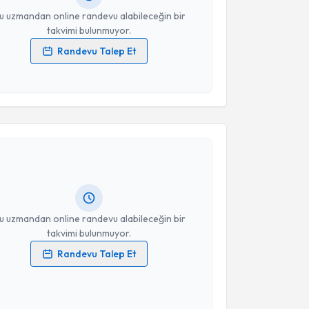
u uzmandan online randevu alabileceğin bir
takvimi bulunmuyor.
Randevu Talep Et
 verilerimin işlenmesine ilişkin
Aydınlatma Metni
'ni
 ve kişisel verilerimin belirtilen kapsamda
esini kabul ediyorum.
akvimi Talebi
Takvim Talebini Gönder
uşma Terapisti Gözde Fent Kılıç
için randevu
ebi oluşturun. Size bu uzmandan randevu almanız için
hazırlandığında e-posta ile bilgilendireceğiz.
resiniz
u uzmandan online randevu alabileceğin bir
takvimi bulunmuyor.
Randevu Talep Et
 verilerimin işlenmesine ilişkin
Aydınlatma Metni
'ni
 ve kişisel verilerimin belirtilen kapsamda
esini kabul ediyorum.