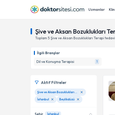
Uzmanlar
Klin
Şive ve Aksan Bozuklukları Ter
Toplam
5
Şive ve Aksan Bozuklukları Terapi
tedavi
İlgili Branşlar
Dil ve Konuşma Terapisi
1
Aktif Filtreler
Şive ve Aksan Bozuklukları Terapi
İstanbul
Beylikdüzü
Şehir
İstanbul