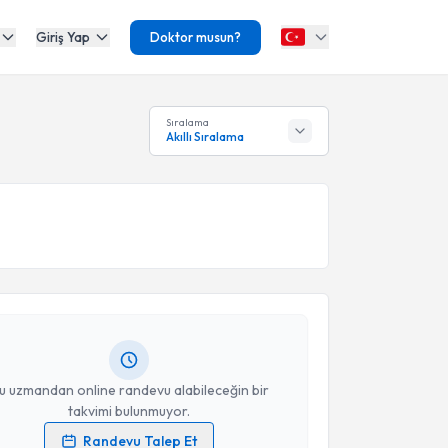
Giriş Yap
Doktor musun?
Sıralama
Akıllı Sıralama
akvimi Talebi
nuşma Terapisti Merve Eryılmaz Gür
için randevu
ebi oluşturun. Size bu uzmandan randevu almanız için
hazırlandığında e-posta ile bilgilendireceğiz.
resiniz
u uzmandan online randevu alabileceğin bir
takvimi bulunmuyor.
Randevu Talep Et