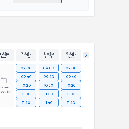
 verilerimin işlenmesine ilişkin
Aydınlatma Metni
'ni
 ve kişisel verilerimin belirtilen kapsamda
esini kabul ediyorum.
Takvim Talebini Gönder
6 Ağu
7 Ağu
8 Ağu
9 Ağu
Per
Cum
Cmt
Paz
09:00
09:00
09:00
09:40
09:40
09:40
10:20
10:20
10:20
Takvim
palıdır
11:00
11:00
11:00
11:40
11:40
11:40