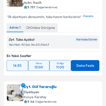
Aydın
, Nazilli
5
(
157
Değerlendirme)
Devamı
İlk diyetisyen deneyimim, tuba hanım harika birisi
Adres
1
Online Görüşme
Dyt. Tuba Açıkkol
Haritada Göster
Yeni Mah. 90 Sok. No:5 D:3 Kat:3
En Yakın Saatler
Yarın
12 Ağu
16:30
Daha Fazla
13:00
11:00
Dyt. Gül Yararoğlu
Diyetisyen
Konya
, Karatay
5
(
46
Değerlendirme)