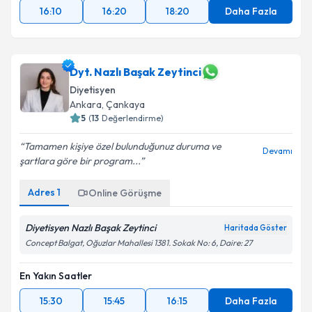
16:10
16:20
18:20
Daha Fazla
Dyt. Nazlı Başak Zeytinci
Diyetisyen
Ankara
, Çankaya
5
(
13
Değerlendirme)
Tamamen kişiye özel bulunduğunuz duruma ve
Devamı
şartlara göre bir program...
Adres
1
Online Görüşme
Diyetisyen Nazlı Başak Zeytinci
Haritada Göster
Concept Balgat, Oğuzlar Mahallesi 1381. Sokak No: 6, Daire: 27
En Yakın Saatler
15:30
15:45
16:15
Daha Fazla