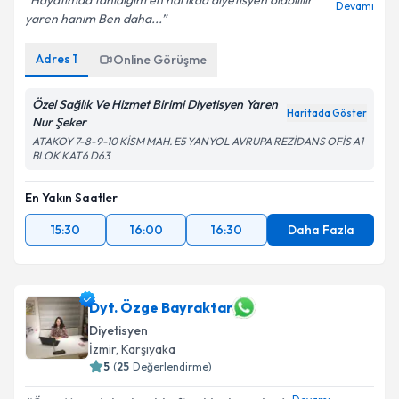
Hayatımda tanıdığım en harikaa diyetisyen olabiliiir
Devamı
yaren hanım Ben daha...
Adres
1
Online Görüşme
Özel Sağlık Ve Hizmet Birimi Diyetisyen Yaren
Haritada Göster
Nur Şeker
ATAKOY 7-8-9-10 KİSM MAH. E5 YANYOL AVRUPA REZİDANS OFİS A1
BLOK KAT6 D63
En Yakın Saatler
15:30
16:00
16:30
Daha Fazla
Dyt. Özge Bayraktar
Diyetisyen
İzmir
, Karşıyaka
5
(
25
Değerlendirme)