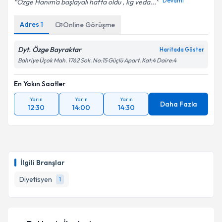
Devamı
Özge Hanım'a başlayalı hafta oldu , kg veda...
Adres
1
Online Görüşme
Dyt. Özge Bayraktar
Haritada Göster
Bahriye Üçok Mah. 1762 Sok. No:15 Güçlü Apart. Kat:4 Daire:4
En Yakın Saatler
Yarın
Yarın
Yarın
Daha Fazla
12:30
14:00
14:30
İlgili Branşlar
Diyetisyen
1