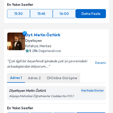
En Yakın Saatler
15:30
15:45
16:00
Daha Fazla
Dyt. Metin Öztürk
Diyetisyen
Kütahya
, Merkez
5
(
314
Değerlendirme)
Çok ilgili bir beyefendi işindede çok iyi çevremdeki
Devamı
arkadaşlardan biliyorum...
Adres
1
Adres
2
Online Görüşme
Diyetisyen Metin Öztürk
Haritada Göster
Alipaşa Mahallesi Öğretmenler Caddesi No:11 D:1
En Yakın Saatler