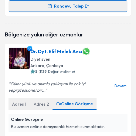
Randevu Talep Et
Randevu Takvimi Talebi
Dyt. Senem Saran
için randevu takvimi talebi
Bölgenize yakın diğer uzmanlar
oluşturun. Size bu uzmandan randevu almanız için bir
takvim hazırlandığında e-posta ile bilgilendireceğiz.
Dr. Dyt. Elif Melek Avcı
E-posta Adresiniz
Diyetisyen
Ankara
, Çankaya
5
(
1129
Değerlendirme)
Kişisel verilerimin işlenmesine ilişkin
Aydınlatma
Güler yüzlü ve olumlu yaklaşımı ile çok iyi
Devamı
Metni
'ni okudum ve kişisel verilerimin belirtilen
veprpfesuonel bir...
kapsamda işlenmesini kabul ediyorum.
Online Görüşme
Adres
1
Adres
2
Takvim Talebini Gönder
Online Görüşme
Bu uzman online danışmanlık hizmeti sunmaktadır.