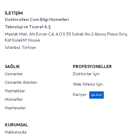
İLETİŞİM
Doktorsitesi Com Bilgi Hizmetleri
Teknoloji ve Ticaret A.Ş.
Maslak Mah. Ahi Evran Cd. A.O.S 55 Sokak No:2 Aksoy Plaza Giriş
Kat Kolektif House
İstanbul, Türkiye
SAĞLIK
PROFESYONELLER
Uzmanlar
Doktorlar İçin
Uzmanlık Alanları
Web Siteniz İçin
Hastalıklar
Kariyer
İşe Alım
Hizmetler
Hastaneler
KURUMSAL
Hakkımızda