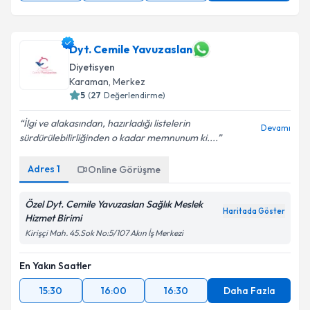
Dyt. Cemile Yavuzaslan
Diyetisyen
Karaman
, Merkez
5
(
27
Değerlendirme)
İlgi ve alakasından, hazırladığı listelerin
Devamı
sürdürülebilirliğinden o kadar memnunum ki....
Adres
1
Online Görüşme
Özel Dyt. Cemile Yavuzaslan Sağlık Meslek
Haritada Göster
Hizmet Birimi
Kirişçi Mah. 45.Sok No:5/107 Akın İş Merkezi
En Yakın Saatler
15:30
16:00
16:30
Daha Fazla