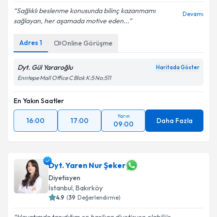
Sağlıklı beslenme konusunda bilinç kazanmamı
Devamı
sağlayan, her aşamada motive eden...
Adres
1
Online Görüşme
Dyt. Gül Yararoğlu
Haritada Göster
Enntepe Mall Office C Blok K:5 No:511
En Yakın Saatler
Yarın
16:00
17:00
Daha Fazla
09:00
Dyt. Yaren Nur Şeker
Diyetisyen
İstanbul
, Bakırköy
4.9
(
39
Değerlendirme)