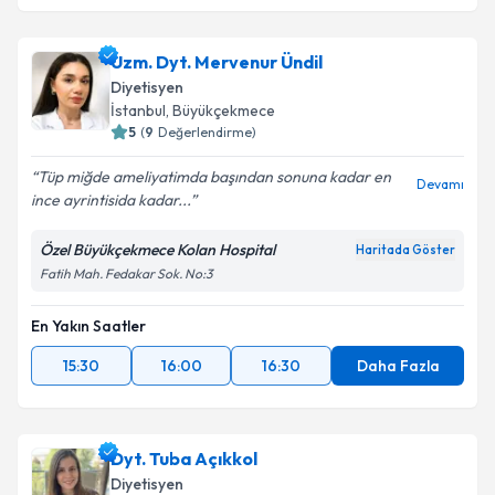
Uzm. Dyt. Mervenur Ündil
Diyetisyen
İstanbul
, Büyükçekmece
5
(
9
Değerlendirme)
Tüp miğde ameliyatimda başından sonuna kadar en
Devamı
ince ayrintisida kadar...
Özel Büyükçekmece Kolan Hospital
Haritada Göster
Fatih Mah. Fedakar Sok. No:3
En Yakın Saatler
15:30
16:00
16:30
Daha Fazla
Dyt. Tuba Açıkkol
Diyetisyen