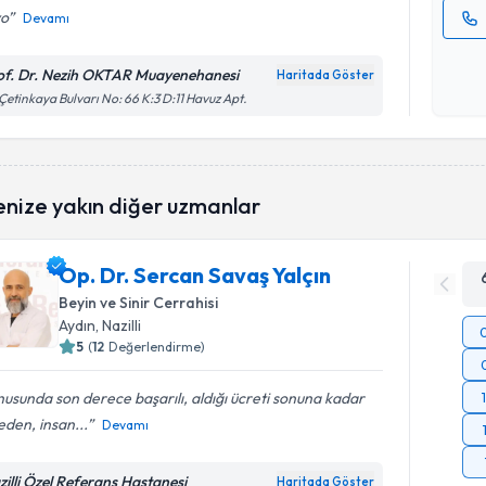
yo
Devamı
Kişisel
okudum
of. Dr. Nezih OKTAR Muayenehanesi
Haritada Göster
işlenm
 Çetinkaya Bulvarı No: 66 K:3 D:11 Havuz Apt.
enize yakın diğer uzmanlar
Op. Dr. Sercan Savaş Yalçın
Beyin ve Sinir Cerrahisi
Aydın
, Nazilli
5
(
12
Değerlendirme)
usunda son derece başarılı, aldığı ücreti sonuna kadar
den, insan...
Devamı
zilli Özel Referans Hastanesi
Haritada Göster