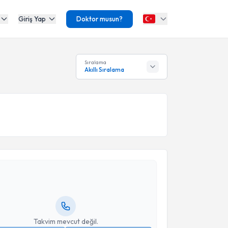
Giriş Yap
Doktor musun?
Sıralama
Akıllı Sıralama
akvimi Talebi
Nezih Oktar
için randevu takvimi talebi oluşturun.
andan randevu almanız için bir takvim
ında e-posta ile bilgilendireceğiz.
resiniz
Takvim mevcut değil.