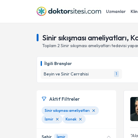
Uzmanlar
Klin
Sinir sıkışması ameliyatları, K
Toplam
2
Sinir sıkışması ameliyatları
tedavisi yapa
İlgili Branşlar
Beyin ve Sinir Cerrahisi
1
Aktif Filtreler
Sinir sıkışması ameliyatları
İzmir
Konak
Ala
Şehir
İzmir