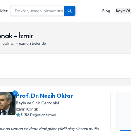
ikler
Blog
Kayıt Ol
onak - İzmir
n doktor - uzman bulundu
Randevu T
Prof. Dr. 
Prof. Dr. Nezih Oktar
Size bu uzm
Beyin ve Sinir Cerrahisi
hazırlandığ
İzmir
, Konak
5
(
52
Değerlendirme)
E-posta Ad
nında uzman ve deneyimli güler yüzlü oluşu insanı mutlu