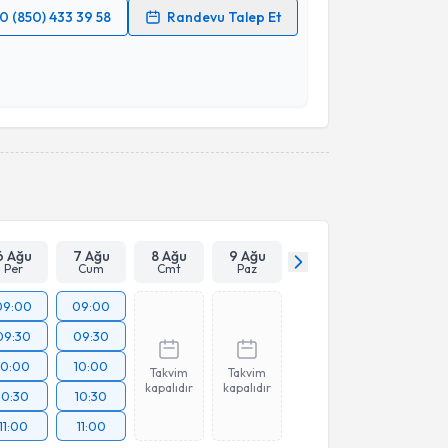
0 (850) 433 39 58
Randevu Talep Et
 verilerimin işlenmesine ilişkin
Aydınlatma Metni
'ni
 ve kişisel verilerimin belirtilen kapsamda
esini kabul ediyorum.
Takvim Talebini Gönder
6 Ağu
7 Ağu
8 Ağu
9 Ağu
Per
Cum
Cmt
Paz
09:00
09:00
09:30
09:30
10:00
10:00
Takvim
Takvim
kapalıdır
kapalıdır
10:30
10:30
11:00
11:00