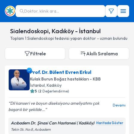
Doktor, klinik ara...
Sialendoskopi, Kadıköy - İstanbul
Toplam
1
Sialendoskopi
tedavisi yapan doktor - uzman bulundu
Filtrele
Akıllı Sıralama
Prof. Dr. Bülent Evren Erkul
Kulak Burun Boğaz hastalıkları - KBB
İstanbul
, Kadıköy
5
(
2
Değerlendirme)
Dil kanseri ve boyun diseksiyonu ameliyatımı çok
Devamı
başarılı bir şekilde...
Acıbadem Dr. Şinasi Can Hastanesi ( Kadıköy)
Haritada Göster
Tekin Sk. No:8, Acıbadem