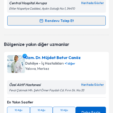
Central Hospital Avrupa
Haritada Göster
Etiler Nispetiye Caddesi, Aydın Sokağı No:1, 34470
Randevu Talep Et
Randevu Takvimi Talebi
Uzm. Dr. Vusal Sadıkhov
için randevu takvimi talebi
Bölgenize yakın diğer uzmanlar
oluşturun. Size bu uzmandan randevu almanız için bir
takvim hazırlandığında e-posta ile bilgilendireceğiz.
Uzm. Dr. Müjdat Batur Canöz
E-posta Adresiniz
Dahiliye - İç Hastalıkları
+
1
diğer
Yalova
, Merkez
Özel Aktif Hastanesi
Kişisel verilerimin işlenmesine ilişkin
Aydınlatma
Haritada Göster
Metni
'ni okudum ve kişisel verilerimin belirtilen
Fevzi Çakmak Mh. Şehit Ömer Faydalı Cd. Fırın Sk. No:33
kapsamda işlenmesini kabul ediyorum.
En Yakın Saatler
Takvim Talebini Gönder
10 Ağu
10 Ağu
10 Ağu
Daha Fazla