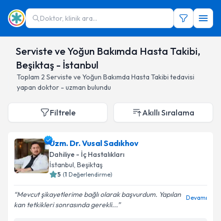
Doktor, klinik ara...
Serviste ve Yoğun Bakımda Hasta Takibi,
Beşiktaş - İstanbul
Toplam
2
Serviste ve Yoğun Bakımda Hasta Takibi
tedavisi
yapan doktor - uzman bulundu
Filtrele
Akıllı Sıralama
Uzm. Dr. Vusal Sadıkhov
Dahiliye - İç Hastalıkları
İstanbul
, Beşiktaş
5
(
1
Değerlendirme)
Mevcut şikayetlerime bağlı olarak başvurdum. Yapılan
Devamı
kan tetkikleri sonrasında gerekli...