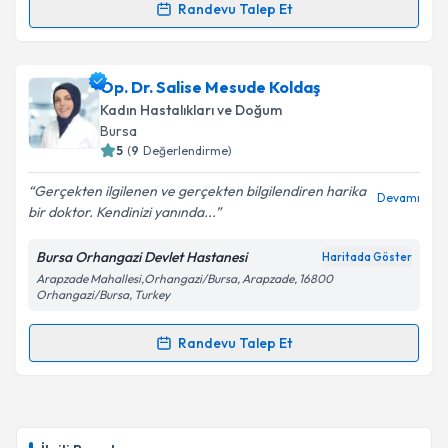
Randevu Talep Et
Randevu Takvimi Talebi
Takvim Talebini Gönder
Op. Dr. Mehriban Zeynallı
için randevu takvimi
Op. Dr. Salise Mesude Koldaş
talebi oluşturun. Size bu uzmandan randevu almanız
Kadın Hastalıkları ve Doğum
için bir takvim hazırlandığında e-posta ile
Bursa
bilgilendireceğiz.
5
(
9
Değerlendirme)
E-posta Adresiniz
Gerçekten ilgilenen ve gerçekten bilgilendiren harika
Devamı
bir doktor. Kendinizi yanında...
Bursa Orhangazi Devlet Hastanesi
Haritada Göster
Arapzade Mahallesi,Orhangazi/Bursa, Arapzade, 16800
Kişisel verilerimin işlenmesine ilişkin
Aydınlatma
Orhangazi/Bursa, Turkey
Metni
'ni okudum ve kişisel verilerimin belirtilen
kapsamda işlenmesini kabul ediyorum.
Randevu Talep Et
Randevu Takvimi Talebi
Takvim Talebini Gönder
Op. Dr. Salise Mesude Koldaş
için randevu takvimi
talebi oluşturun. Size bu uzmandan randevu almanız