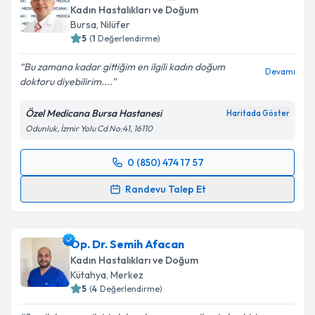
Kadın Hastalıkları ve Doğum
Bursa
, Nilüfer
5
(
1
Değerlendirme)
Bu zamana kadar gittiğim en ilgili kadın doğum
Devamı
doktoru diyebilirim....
Özel Medicana Bursa Hastanesi
Haritada Göster
Odunluk, İzmir Yolu Cd No:41, 16110
0 (850) 474 17 57
Randevu Takvimi Talebi
Randevu Talep Et
Op. Dr. Yaşar Can
için randevu takvimi talebi
oluşturun. Size bu uzmandan randevu almanız için bir
Op. Dr. Semih Afacan
takvim hazırlandığında e-posta ile bilgilendireceğiz.
Kadın Hastalıkları ve Doğum
E-posta Adresiniz
Kütahya
, Merkez
5
(
4
Değerlendirme)