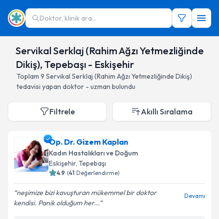
Doktor, klinik ara...
Servikal Serklaj (Rahim Ağzı Yetmezliğinde
Dikiş), Tepebaşı - Eskişehir
Toplam
9
Servikal Serklaj (Rahim Ağzı Yetmezliğinde Dikiş)
tedavisi yapan doktor - uzman bulundu
Filtrele
Akıllı Sıralama
Op. Dr. Gizem Kaplan
Kadın Hastalıkları ve Doğum
Eskişehir
, Tepebaşı
4.9
(
41
Değerlendirme)
neşimize bizi kavuşturan mükemmel bir doktor
Devamı
kendisi. Panik olduğum her...