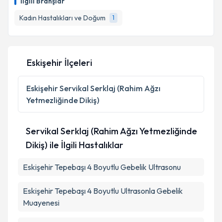
İlgili Branşlar
için bir takvim hazırlandığında e-posta ile
bilgilendireceğiz.
Kadın Hastalıkları ve Doğum
1
E-posta Adresiniz
Eskişehir İlçeleri
Kişisel verilerimin işlenmesine ilişkin
Aydınlatma
Eskişehir
Servikal Serklaj (Rahim Ağzı
Metni
'ni okudum ve kişisel verilerimin belirtilen
Yetmezliğinde Dikiş)
kapsamda işlenmesini kabul ediyorum.
Servikal Serklaj (Rahim Ağzı Yetmezliğinde
Takvim Talebini Gönder
Dikiş) ile İlgili Hastalıklar
Eskişehir Tepebaşı 4 Boyutlu Gebelik Ultrasonu
Eskişehir Tepebaşı 4 Boyutlu Ultrasonla Gebelik
Muayenesi