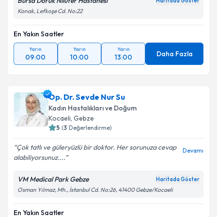
Bursa Doruk Nilüfer Hastanesi
Haritada Göster
Konak, Lefkoşe Cd. No:22
En Yakın Saatler
Yarın
Yarın
Yarın
Daha Fazla
09:00
10:00
13:00
Op. Dr. Sevde Nur Su
Kadın Hastalıkları ve Doğum
Kocaeli
, Gebze
5
(
3
Değerlendirme)
Çok tatlı ve güleryüzlü bir doktor. Her sorunuza cevap
Devamı
alabiliyorsunuz....
VM Medical Park Gebze
Haritada Göster
Osman Yılmaz, Mh., İstanbul Cd. No:26, 41400 Gebze/Kocaeli
En Yakın Saatler