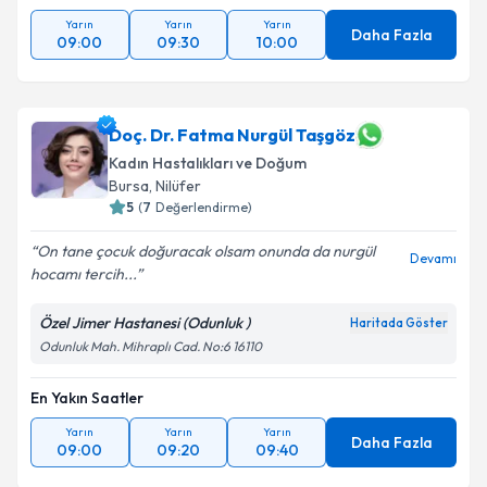
Yarın
Yarın
Yarın
Daha Fazla
09:00
09:30
10:00
Doç. Dr. Fatma Nurgül Taşgöz
Kadın Hastalıkları ve Doğum
Bursa
, Nilüfer
5
(
7
Değerlendirme)
On tane çocuk doğuracak olsam onunda da nurgül
Devamı
hocamı tercih...
Özel Jimer Hastanesi (Odunluk )
Haritada Göster
Odunluk Mah. Mihraplı Cad. No:6 16110
En Yakın Saatler
Yarın
Yarın
Yarın
Daha Fazla
09:00
09:20
09:40