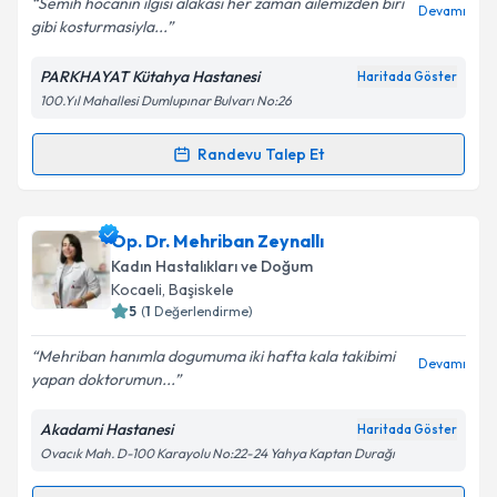
Semih hocanın ilgisi alakası her zaman ailemizden biri
Devamı
gibi kosturmasiyla...
Kişisel verilerimin işlenmesine ilişkin
Aydınlatma
Metni
'ni okudum ve kişisel verilerimin belirtilen
PARKHAYAT Kütahya Hastanesi
Haritada Göster
kapsamda işlenmesini kabul ediyorum.
100.Yıl Mahallesi Dumlupınar Bulvarı No:26
Takvim Talebini Gönder
Randevu Talep Et
Randevu Takvimi Talebi
Op. Dr. Semih Afacan
için randevu takvimi talebi
Op. Dr. Mehriban Zeynallı
oluşturun. Size bu uzmandan randevu almanız için bir
Kadın Hastalıkları ve Doğum
takvim hazırlandığında e-posta ile bilgilendireceğiz.
Kocaeli
, Başiskele
5
(
1
Değerlendirme)
E-posta Adresiniz
Mehriban hanımla dogumuma iki hafta kala takibimi
Devamı
yapan doktorumun...
Akadami Hastanesi
Haritada Göster
Kişisel verilerimin işlenmesine ilişkin
Aydınlatma
Ovacık Mah. D-100 Karayolu No:22-24 Yahya Kaptan Durağı
Metni
'ni okudum ve kişisel verilerimin belirtilen
kapsamda işlenmesini kabul ediyorum.