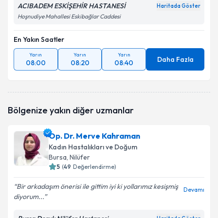
ACIBADEM ESKİŞEHİR HASTANESİ
Haritada Göster
Hoşnudiye Mahallesi Eskibağlar Caddesi
En Yakın Saatler
Yarın
Yarın
Yarın
Daha Fazla
08:00
08:20
08:40
Bölgenize yakın diğer uzmanlar
Op. Dr. Merve Kahraman
Kadın Hastalıkları ve Doğum
Bursa
, Nilüfer
5
(
49
Değerlendirme)
Bir arkadaşım önerisi ile gittim iyi ki yollarımız kesişmiş
Devamı
diyorum...