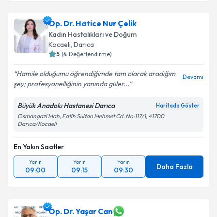
Op. Dr. Hatice Nur Çelik
Kadın Hastalıkları ve Doğum
Kocaeli
, Darıca
5
(
4
Değerlendirme)
Hamile olduğumu öğrendiğimde tam olarak aradığım
Devamı
şey; profesyonelliğinin yanında güler...
Büyük Anadolu Hastanesi Darıca
Haritada Göster
Osmangazi Mah, Fatih Sultan Mehmet Cd. No:117/1, 41700
Darıca/Kocaeli
En Yakın Saatler
Yarın
Yarın
Yarın
Daha Fazla
09:00
09:15
09:30
Op. Dr. Yaşar Can