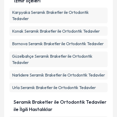
İzmir İlçeleri
Karşıyaka
Kişisel verilerimin işlenmesine ilişkin
Seramik Braketler ile Ortodontik
Aydınlatma
Metni
'ni okudum ve kişisel verilerimin belirtilen
Tedaviler
kapsamda işlenmesini kabul ediyorum.
Konak
Seramik Braketler ile Ortodontik Tedaviler
Takvim Talebini Gönder
Bornova
Seramik Braketler ile Ortodontik Tedaviler
Güzelbahçe
Seramik Braketler ile Ortodontik
Tedaviler
Narlıdere
Seramik Braketler ile Ortodontik Tedaviler
Urla
Seramik Braketler ile Ortodontik Tedaviler
Seramik Braketler ile Ortodontik Tedaviler
ile İlgili Hastalıklar