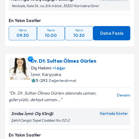
Yenikale, Kale Sk. no:3/A A blok, 35320 Narlıdere/İzmir
En Yakın Saatler
Yarın
Yarın
Yarın
Daha Fazla
09:30
10:00
10:30
Dr. Dt. Sultan Ölmez Gürlen
Diş Hekimi
+
1
diğer
İzmir
, Karşıyaka
5
(
292
Değerlendirme)
Dr. Dt. Sultan Ölmez Gürlen alanında uzman,
Devamı
güleryüzlü, detaylı uzman...
Smiles İzmir Diş Kliniği
Haritada Göster
Şehit Cengiz Topel Caddesi No:3 D:2
En Yakın Saatler