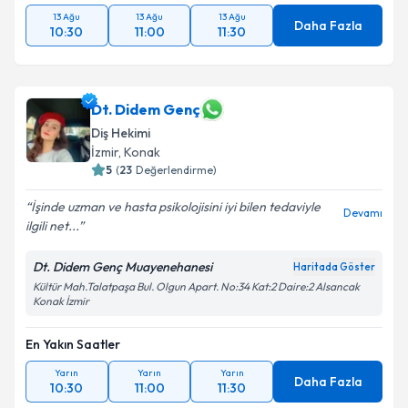
13 Ağu
13 Ağu
13 Ağu
Daha Fazla
10:30
11:00
11:30
Dt. Didem Genç
Diş Hekimi
İzmir
, Konak
5
(
23
Değerlendirme)
İşinde uzman ve hasta psikolojisini iyi bilen tedaviyle
Devamı
ilgili net...
Dt. Didem Genç Muayenehanesi
Haritada Göster
Kültür Mah.Talatpaşa Bul. Olgun Apart. No:34 Kat:2 Daire:2 Alsancak
Konak İzmir
En Yakın Saatler
Yarın
Yarın
Yarın
Daha Fazla
10:30
11:00
11:30