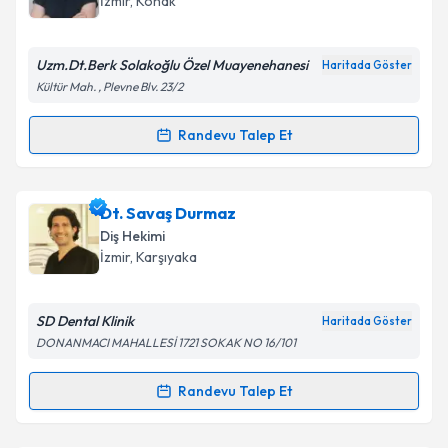
İzmir
, Konak
E-posta Adresiniz
Uzm.Dt.Berk Solakoğlu Özel Muayenehanesi
Haritada Göster
Kültür Mah. , Plevne Blv. 23/2
Kişisel verilerimin işlenmesine ilişkin
Aydınlatma
Randevu Talep Et
Randevu Takvimi Talebi
Metni
'ni okudum ve kişisel verilerimin belirtilen
kapsamda işlenmesini kabul ediyorum.
Uzm. Dt. Berk Solakoğlu
için randevu takvimi talebi
Dt. Savaş Durmaz
oluşturun. Size bu uzmandan randevu almanız için bir
Takvim Talebini Gönder
Diş Hekimi
takvim hazırlandığında e-posta ile bilgilendireceğiz.
İzmir
, Karşıyaka
E-posta Adresiniz
SD Dental Klinik
Haritada Göster
DONANMACI MAHALLESİ 1721 SOKAK NO 16/101
Kişisel verilerimin işlenmesine ilişkin
Aydınlatma
Randevu Talep Et
Randevu Takvimi Talebi
Metni
'ni okudum ve kişisel verilerimin belirtilen
kapsamda işlenmesini kabul ediyorum.