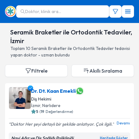
Doktor, klinik ara...
Seramik Braketler ile Ortodontik Tedaviler,
İzmir
Toplam
10
Seramik Braketler ile Ortodontik Tedaviler
tedavisi
yapan doktor - uzman bulundu
Filtrele
Akıllı Sıralama
Dr. Dt. Kaan Emekli
Diş Hekimi
İzmir
, Narlıdere
5
(
19
Değerlendirme)
Devamı
Doktor Her şeyi detaylı bir şekilde anlatıyor. Çok ilgili.
Navi Ağız ve Diş Sağlığı Polikliniği
Haritada Göster