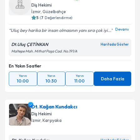
Diş Hekimi
İzmir
, Güzelbahçe
5
(
7
Değerlendirme)
Devamı
Uluç bey harika bir insan olmasının yanı sıra çok iyi...
Dt.Uluç ÇETİNKAN
Haritada Göster
Maltepe Mah. Mithat Paşa Cad. No.191/A
En Yakın Saatler
Yarın
Yarın
Yarın
Daha Fazla
10:00
10:30
11:00
Dt. Kağan Kundakcı
Diş Hekimi
İzmir
, Karşıyaka