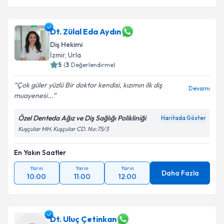
Dt. Zülal Eda Aydın
Diş Hekimi
İzmir
, Urla
5
(
3
Değerlendirme)
Çok güler yüzlü Bir doktor kendisi, kızımın ilk diş
Devamı
muayenesi...
Özel Denteda Ağız ve Diş Sağlığı Polikliniği
Haritada Göster
Kuşçular MH. Kuşçular CD. No:75/3
En Yakın Saatler
Yarın
Yarın
Yarın
Daha Fazla
10:00
11:00
12:00
Dt. Uluç Çetinkan