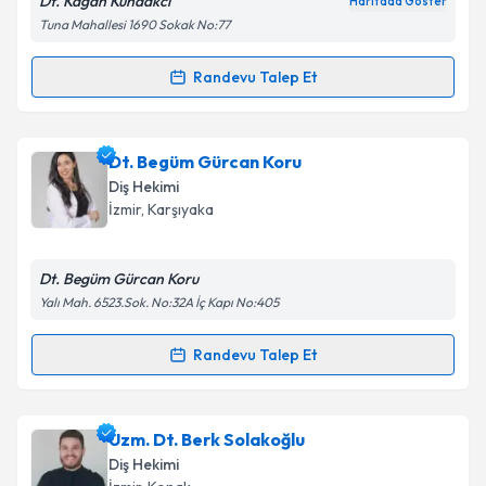
Dt. Kağan Kundakcı
Haritada Göster
Tuna Mahallesi 1690 Sokak No:77
Randevu Talep Et
Randevu Takvimi Talebi
Dt. Kağan Kundakcı
için randevu takvimi talebi
Dt. Begüm Gürcan Koru
oluşturun. Size bu uzmandan randevu almanız için bir
Diş Hekimi
takvim hazırlandığında e-posta ile bilgilendireceğiz.
İzmir
, Karşıyaka
E-posta Adresiniz
Dt. Begüm Gürcan Koru
Yalı Mah. 6523.Sok. No:32A İç Kapı No:405
Kişisel verilerimin işlenmesine ilişkin
Aydınlatma
Randevu Talep Et
Randevu Takvimi Talebi
Metni
'ni okudum ve kişisel verilerimin belirtilen
kapsamda işlenmesini kabul ediyorum.
Dt. Begüm Gürcan Koru
için randevu takvimi talebi
Uzm. Dt. Berk Solakoğlu
oluşturun. Size bu uzmandan randevu almanız için bir
Takvim Talebini Gönder
Diş Hekimi
takvim hazırlandığında e-posta ile bilgilendireceğiz.