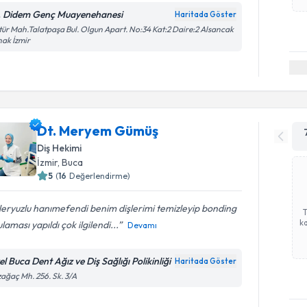
. Didem Genç Muayenehanesi
Haritada Göster
tür Mah.Talatpaşa Bul. Olgun Apart. No:34 Kat:2 Daire:2 Alsancak
ak İzmir
Dt. Meryem Gümüş
Diş Hekimi
İzmir
, Buca
5
(
16
Değerlendirme)
eryuzlu hanımefendi benim dişlerimi temizleyip bonding
ka
laması yapıldı çok ilgilendi...
Devamı
l Buca Dent Ağız ve Diş Sağlığı Polikinliği
Haritada Göster
ağaç Mh. 256. Sk. 3/A