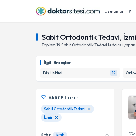
Uzmanlar
Klin
Sabit Ortodontik Tedavi, İzmi
Toplam
19
Sabit Ortodontik Tedavi
tedavisi yapan
İlgili Branşlar
Diş Hekimi
Ortod
19
Aktif Filtreler
Sabit Ortodontik Tedavi
İzmir
Dok
Şehir
İzmir