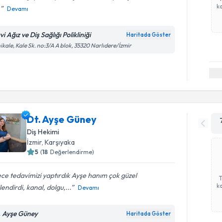
ka
.
Devamı
i Ağız ve Diş Sağlığı Polikliniği
Haritada Göster
ikale, Kale Sk. no:3/A A blok, 35320 Narlıdere/İzmir
Dt. Ayşe Güney
Diş Hekimi
İzmir
, Karşıyaka
5
(
18
Değerlendirme)
ece tedavimizi yaptırdık Ayşe hanım çok güzel
ka
ilendirdi, kanal, dolgu,...
Devamı
. Ayşe Güney
Haritada Göster