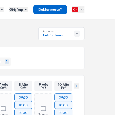
Giriş Yap
Doktor musun?
Sıralama
Akıllı Sıralama
)
1
7 Ağu
8 Ağu
9 Ağu
10 Ağu
Cum
Cmt
Paz
Pzt
09:30
09:30
10:00
10:00
10:30
10:30
Takvim
Takvim