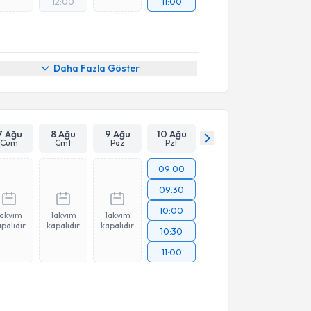
12:00
11:00
Daha Fazla Göster
7 Ağu
8 Ağu
9 Ağu
10 Ağu
Cum
Cmt
Paz
Pzt
09:00
09:30
10:00
Takvim
Takvim
Takvim
palıdır
kapalıdır
kapalıdır
10:30
11:00