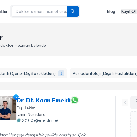
ikler
Blog
Kayıt Ol
r
 doktor - uzman bulundu
onti (Çene-Diş Bozuklukları)
Periodontoloji (Dişeti Hastalıkları
3
Dr. Dt. Kaan Emekli
Diş Hekimi
İzmir
, Narlıdere
5
(
19
Değerlendirme)
tor Her şeyi detaylı bir şekilde anlatıyor. Çok