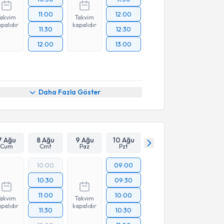
11:00
12:00
Takvim
Takvim
palıdır
kapalıdır
11:30
12:30
12:00
13:00
Daha Fazla Göster
7 Ağu
8 Ağu
9 Ağu
10 Ağu
Cum
Cmt
Paz
Pzt
10:00
09:00
10:30
09:30
11:00
10:00
Takvim
Takvim
palıdır
kapalıdır
11:30
10:30