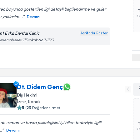
ec boyunca gosterilen ilgi detayli bilgilendirme ve guler
ka
u yaklasim...
Devamı
nt Evka Dental Clinic
Haritada Göster
ene mahallesi 113 sokak No 7-15/3
Dt. Didem Genç
Diş Hekimi
İzmir
, Konak
5
(
23
Değerlendirme)
nde uzman ve hasta psikolojisini iyi bilen tedaviyle ilgili
ka
..
Devamı