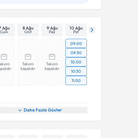
7 Ağu
8 Ağu
9 Ağu
10 Ağu
Cum
Cmt
Paz
Pzt
09:00
09:30
10:00
Takvim
Takvim
Takvim
palıdır
kapalıdır
kapalıdır
10:30
11:00
Daha Fazla Göster