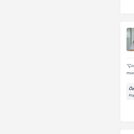
Çok
mua
Öze
Kuş