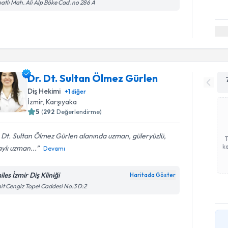
atlı Mah. Ali Alp Böke Cad. no 286 A
Dr. Dt. Sultan Ölmez Gürlen
Diş Hekimi
+
1
diğer
İzmir
, Karşıyaka
5
(
292
Değerlendirme)
 Dt. Sultan Ölmez Gürlen alanında uzman, güleryüzlü,
ka
ylı uzman...
Devamı
les İzmir Diş Kliniği
Haritada Göster
it Cengiz Topel Caddesi No:3 D:2