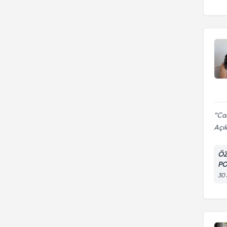
ISTANBUL MEDIPOL
ÜNIVERSITESI
Ca
Açık
ÖZ
PO
30 