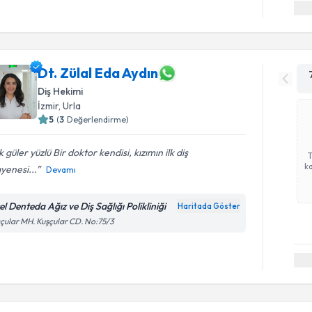
Dt. Zülal Eda Aydın
Diş Hekimi
İzmir
, Urla
5
(
3
Değerlendirme)
 güler yüzlü Bir doktor kendisi, kızımın ilk diş
ka
yenesi...
Devamı
l Denteda Ağız ve Diş Sağlığı Polikliniği
Haritada Göster
çular MH. Kuşçular CD. No:75/3