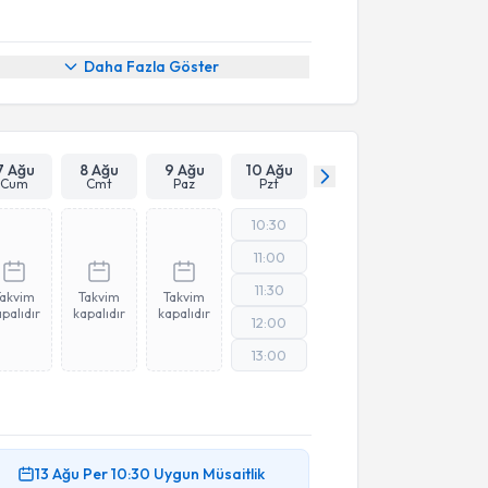
Daha Fazla Göster
7 Ağu
8 Ağu
9 Ağu
10 Ağu
Cum
Cmt
Paz
Pzt
10:30
11:00
11:30
Takvim
Takvim
Takvim
palıdır
kapalıdır
kapalıdır
12:00
13:00
13 Ağu
Per
10:30
Uygun Müsaitlik