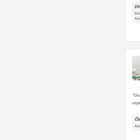
Dt
Kül
Kon
Gul
uygu
Öze
Koz