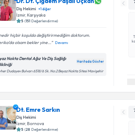
Dr. Dt. Çiğdem Paşalı Uçkan
Diş Hekimi
+
1
diğer
İzmir
, Karşıyaka
5
(
151
Değerlendirme)
edir hiçbir koşulda değiştirirmediğim doktorum.
ka
ika’da olsam bekler yine...
Devamı
yaz Nokta Dental Ağız Ve Diş Sağlığı
Haritada Göster
ikliniği
her Dudayev Bulvarı 6518/6 Sk. No:2 Beyaz Nokta Sitesi Mavişehir
Dt. Emre Sarkın
Diş Hekimi
İzmir
, Bornova
5
(
28
Değerlendirme)