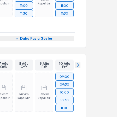
palıdır
kapalıdır
11:00
11:00
11:30
11:30
Daha Fazla Göster
7 Ağu
8 Ağu
9 Ağu
10 Ağu
Cum
Cmt
Paz
Pzt
09:00
09:30
10:00
Takvim
Takvim
Takvim
palıdır
kapalıdır
kapalıdır
10:30
11:00