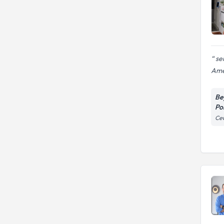
sen
Amer
Be
Pol
Cev