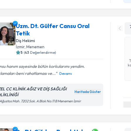
Uzm. Dt. Gülfer Cansu Oral
Tetik
Diş Hekimi
İzmir
, Menemen
5
(
43
Değerlendirme)
ka
nsu hanım sayesinde bütün korkularımı yendim.
lamaları beni rahatlaması ve...
Devamı
EL CC KLİNİK AĞIZ VE DİŞ SAĞLIĞI
Haritada Göster
LİKLİNİĞİ
Ağustos Mah. 7202 Sok. A Blok No:11 B Menemen İzmir