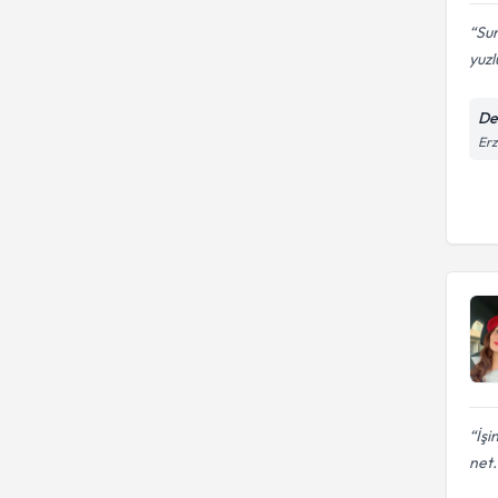
Sur
yuzl
De
Erz
İşi
net.