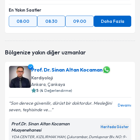
En Yakın Saatler
08:00
08:30
09:00
Daha Fazla
Bölgenize yakın diğer uzmanlar
Prof. Dr. Sinan Altan Kocaman
Kardiyoloji
Ankara
, Çankaya
5
(
4
Değerlendirme)
Son derece güvenilir, dürüst bir doktordur. Mesleğini
Devamı
seven, teşhisinde ve...
Prof.Dr. Sinan Altan Kocaman
Haritada Göster
Muayenehanesi
YDA CENTER, KIZILIRMAK MAH, Çukurambar, Dumlupınar Blv. NO: 9-