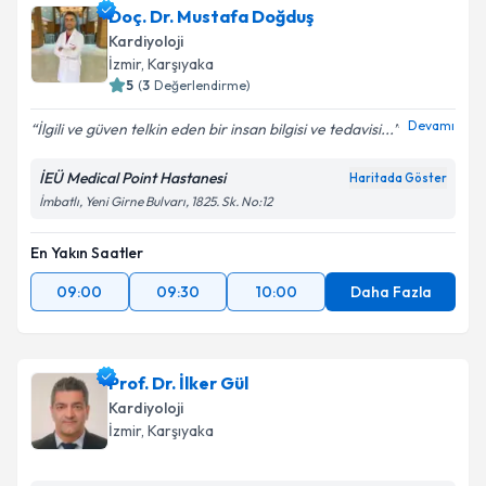
Doç. Dr. Mustafa Doğduş
Kardiyoloji
İzmir
, Karşıyaka
5
(
3
Değerlendirme)
Devamı
İlgili ve güven telkin eden bir insan bilgisi ve tedavisi...
İEÜ Medical Point Hastanesi
Haritada Göster
İmbatlı, Yeni Girne Bulvarı, 1825. Sk. No:12
En Yakın Saatler
09:00
09:30
10:00
Daha Fazla
Prof. Dr. İlker Gül
Kardiyoloji
İzmir
, Karşıyaka