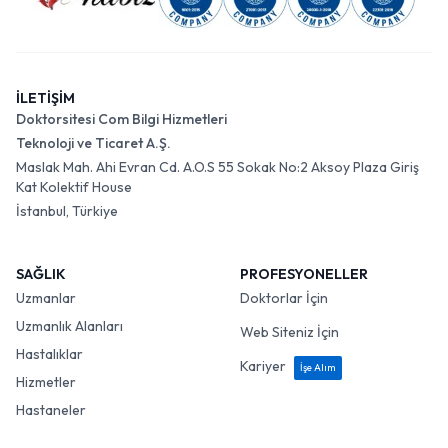
İLETİŞİM
Doktorsitesi Com Bilgi Hizmetleri
Teknoloji ve Ticaret A.Ş.
Maslak Mah. Ahi Evran Cd. A.O.S 55 Sokak No:2 Aksoy Plaza Giriş
Kat Kolektif House
İstanbul, Türkiye
SAĞLIK
PROFESYONELLER
Uzmanlar
Doktorlar İçin
Uzmanlık Alanları
Web Siteniz İçin
Hastalıklar
Kariyer
İşe Alım
Hizmetler
Hastaneler