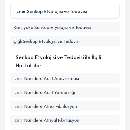
Kişisel verilerimin işlenmesine ilişkin
Aydınlatma
Metni
'ni okudum ve kişisel verilerimin belirtilen
İzmir
Senkop Etyolojisi ve Tedavisi
kapsamda işlenmesini kabul ediyorum.
Karşıyaka
Senkop Etyolojisi ve Tedavisi
Takvim Talebini Gönder
Çiğli
Senkop Etyolojisi ve Tedavisi
Senkop Etyolojisi ve Tedavisi ile İlgili
Hastalıklar
İzmir Narlıdere Aort Anevrizması
İzmir Narlıdere Aort Yetmezliği
İzmir Narlıdere Atrial Fibrilasyon
İzmir Narlıdere Atriyal Fibrilasyon