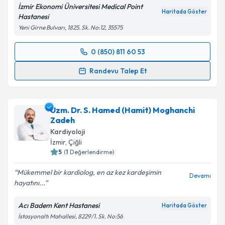
İzmir Ekonomi Üniversitesi Medical Point
Haritada Göster
Hastanesi
Yeni Girne Bulvarı, 1825. Sk. No:12, 35575
0 (850) 811 60 53
Randevu Takvimi Talebi
Randevu Talep Et
Prof. Dr. İlker Gül
için randevu takvimi talebi
oluşturun. Size bu uzmandan randevu almanız için bir
Uzm. Dr. S. Hamed (Hamit) Moghanchi
takvim hazırlandığında e-posta ile bilgilendireceğiz.
Zadeh
E-posta Adresiniz
Kardiyoloji
İzmir
, Çiğli
5
(
1
Değerlendirme)
Mükemmel bir kardiolog, en az kez kardeşimin
Devamı
Kişisel verilerimin işlenmesine ilişkin
Aydınlatma
hayatını...
Metni
'ni okudum ve kişisel verilerimin belirtilen
kapsamda işlenmesini kabul ediyorum.
Acı Badem Kent Hastanesi
Haritada Göster
İstasyonaltı Mahallesi, 8229/1. Sk. No:56