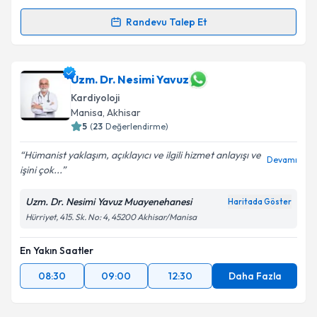
Takvim Talebini Gönder
Randevu Talep Et
Randevu Takvimi Talebi
Uzm. Dr. S. Hamed (Hamit) Moghanchi Zadeh
için
Uzm. Dr. Nesimi Yavuz
randevu takvimi talebi oluşturun. Size bu uzmandan
Kardiyoloji
randevu almanız için bir takvim hazırlandığında e-
Manisa
, Akhisar
posta ile bilgilendireceğiz.
5
(
23
Değerlendirme)
E-posta Adresiniz
Hümanist yaklaşım, açıklayıcı ve ilgili hizmet anlayışı ve
Devamı
işini çok...
Uzm. Dr. Nesimi Yavuz Muayenehanesi
Haritada Göster
Kişisel verilerimin işlenmesine ilişkin
Aydınlatma
Hürriyet, 415. Sk. No: 4, 45200 Akhisar/Manisa
Metni
'ni okudum ve kişisel verilerimin belirtilen
kapsamda işlenmesini kabul ediyorum.
En Yakın Saatler
08:30
09:00
12:30
Daha Fazla
Takvim Talebini Gönder