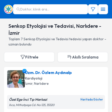
Doktor, klinik ara...
Senkop Etyolojisi ve Tedavisi, Narlıdere -
İzmir
Toplam
7
Senkop Etyolojisi ve Tedavisi
tedavisi yapan doktor -
uzman bulundu
Filtrele
Akıllı Sıralama
Uzm. Dr. Özlem Aydınalp
Kardiyoloji
İzmir
, Narlıdere
Özel Ege İnci Tıp Merkezi
Haritada Göster
Ilıca, Mithatpaşa Cd. No:125, 35320