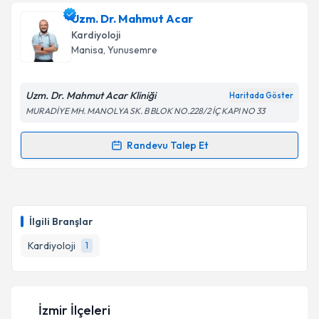
Uzm. Dr. Mahmut Acar
Kardiyoloji
Manisa
, Yunusemre
Uzm. Dr. Mahmut Acar Kliniği
Haritada Göster
MURADİYE MH. MANOLYA SK. B BLOK NO.228/2 İÇ KAPI NO 33
Randevu Talep Et
Randevu Takvimi Talebi
Uzm. Dr. Mahmut Acar
için randevu takvimi talebi
oluşturun. Size bu uzmandan randevu almanız için bir
İlgili Branşlar
takvim hazırlandığında e-posta ile bilgilendireceğiz.
Kardiyoloji
1
E-posta Adresiniz
İzmir İlçeleri