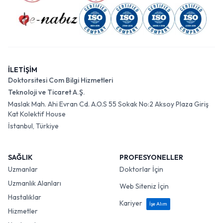
İLETİŞİM
Doktorsitesi Com Bilgi Hizmetleri
Teknoloji ve Ticaret A.Ş.
Maslak Mah. Ahi Evran Cd. A.O.S 55 Sokak No:2 Aksoy Plaza Giriş
Kat Kolektif House
İstanbul, Türkiye
SAĞLIK
PROFESYONELLER
Uzmanlar
Doktorlar İçin
Uzmanlık Alanları
Web Siteniz İçin
Hastalıklar
Kariyer
İşe Alım
Hizmetler