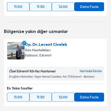
11:00
11:30
12:00
Daha Fazla
Bölgenize yakın diğer uzmanlar
Op. Dr. Levent Civelek
Göz Hastalıkları
Balıkesir
, Edremit
Özel Edremit Körfez Hastanesi
Haritada Göster
Eroğlan Mahallesi, Yaşar Kemal Caddesi, No:73 Edremit - Balıkesir
En Yakın Saatler
11:00
11:30
12:00
Daha Fazla