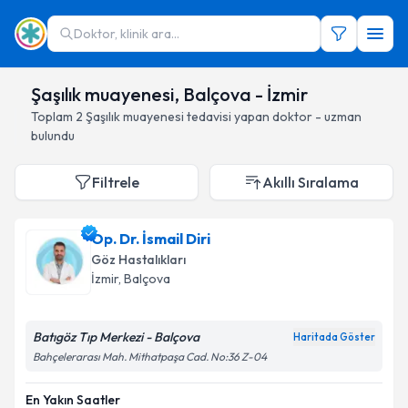
Doktor, klinik ara...
Şaşılık muayenesi, Balçova - İzmir
Toplam
2
Şaşılık muayenesi
tedavisi yapan doktor - uzman
bulundu
Filtrele
Akıllı Sıralama
Op. Dr. İsmail Diri
Göz Hastalıkları
İzmir
, Balçova
Batıgöz Tıp Merkezi - Balçova
Haritada Göster
Bahçelerarası Mah. Mithatpaşa Cad. No:36 Z-04
En Yakın Saatler