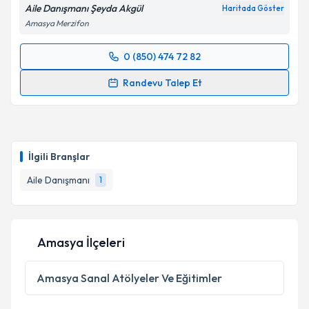
Aile Danışmanı Şeyda Akgül
Haritada Göster
Amasya Merzifon
0 (850) 474 72 82
Randevu Takvimi Talebi
Randevu Talep Et
Aile Danışmanı Şeyda Akgül
için randevu takvimi
talebi oluşturun. Size bu uzmandan randevu almanız
için bir takvim hazırlandığında e-posta ile
bilgilendireceğiz.
İlgili Branşlar
E-posta Adresiniz
Aile Danışmanı
1
Amasya İlçeleri
Kişisel verilerimin işlenmesine ilişkin
Aydınlatma
Metni
'ni okudum ve kişisel verilerimin belirtilen
kapsamda işlenmesini kabul ediyorum.
Amasya
Sanal Atölyeler Ve Eğitimler