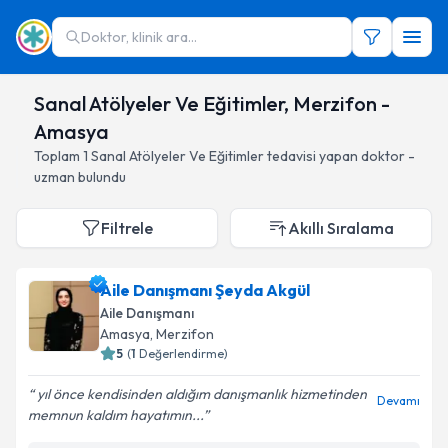
Doktor, klinik ara...
Sanal Atölyeler Ve Eğitimler, Merzifon -
Amasya
Toplam
1
Sanal Atölyeler Ve Eğitimler
tedavisi yapan doktor -
uzman bulundu
Filtrele
Akıllı Sıralama
Aile Danışmanı Şeyda Akgül
Aile Danışmanı
Amasya
, Merzifon
5
(
1
Değerlendirme)
yıl önce kendisinden aldığım danışmanlık hizmetinden
Devamı
memnun kaldım hayatımın...