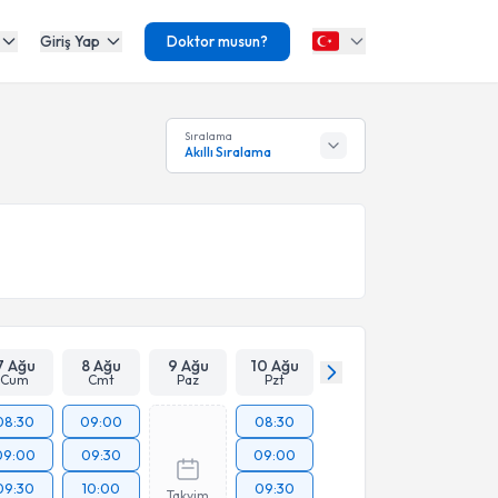
Giriş Yap
Doktor musun?
Sıralama
Akıllı Sıralama
7 Ağu
8 Ağu
9 Ağu
10 Ağu
Cum
Cmt
Paz
Pzt
08:30
09:00
08:30
09:00
09:30
09:00
09:30
10:00
09:30
Takvim