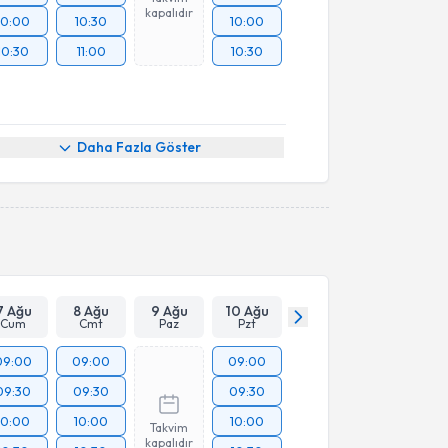
kapalıdır
10:00
10:30
10:00
10:30
11:00
10:30
Daha Fazla Göster
7 Ağu
8 Ağu
9 Ağu
10 Ağu
Cum
Cmt
Paz
Pzt
09:00
09:00
09:00
09:30
09:30
09:30
10:00
10:00
10:00
Takvim
kapalıdır