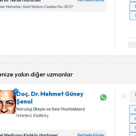
el Bir Nefes Hastanesi
Haritada Göster
eler Mahallesi, Nazif Balkan Caddesi No: 35/37
enize yakın diğer uzmanlar
Doç. Dr. Mehmet Güney
Şenol
Nöroloji (Beyin ve Sinir Hastalıkları)
İstanbul
, Kadıköy
el Medicana Kadıköy Hastanesi
Haritada Göster