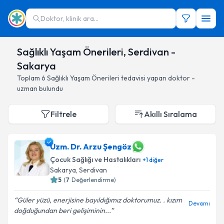
Doktor, klinik ara...
Sağlıklı Yaşam Önerileri, Serdivan -
Sakarya
Toplam
6
Sağlıklı Yaşam Önerileri
tedavisi yapan doktor -
uzman bulundu
Filtrele
Akıllı Sıralama
Uzm. Dr. Arzu Şengöz
Çocuk Sağlığı ve Hastalıkları
+
1
diğer
Sakarya
, Serdivan
5
(
7
Değerlendirme)
Güler yüzü, enerjisine bayıldığımız doktorumuz. . kızım
Devamı
doğduğundan beri gelişiminin...