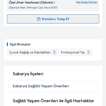
E-posta Adresiniz
Özel Jimer Hastanesi (Odunluk )
Haritada Göster
Odunluk Mah. Mihraplı Cad. No:6 16110
Randevu Talep Et
Randevu Takvimi Talebi
Kişisel verilerimin işlenmesine ilişkin
Aydınlatma
Metni
'ni okudum ve kişisel verilerimin belirtilen
kapsamda işlenmesini kabul ediyorum.
Uzm. Dr. Aysun Hacer Sarıtaş
için randevu takvimi
talebi oluşturun. Size bu uzmandan randevu almanız
İlgili Branşlar
için bir takvim hazırlandığında e-posta ile
Takvim Talebini Gönder
bilgilendireceğiz.
Çocuk Sağlığı ve Hastalıkları
Fonksiyonel Tıp
1
1
E-posta Adresiniz
Sakarya İlçeleri
Kişisel verilerimin işlenmesine ilişkin
Aydınlatma
Sakarya
Sağlıklı Yaşam Önerileri
Metni
'ni okudum ve kişisel verilerimin belirtilen
kapsamda işlenmesini kabul ediyorum.
Sağlıklı Yaşam Önerileri ile İlgili Hastalıklar