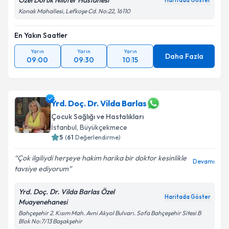
Özel Doruk Nilüfer Hastanesi
Haritada Göster
Konak Mahallesi, Lefkoşe Cd. No:22, 16110
En Yakın Saatler
Yarın
Yarın
Yarın
Daha Fazla
09:00
09:30
10:15
Yrd. Doç. Dr. Vilda Barlas
Çocuk Sağlığı ve Hastalıkları
İstanbul
, Büyükçekmece
5
(
61
Değerlendirme)
Çok ilgiliydi herşeye hakim harika bir doktor kesinlikle
Devamı
tavsiye ediyorum
Yrd. Doç. Dr. Vilda Barlas Özel
Haritada Göster
Muayenehanesi
Bahçeşehir 2. Kısım Mah. Avni Akyol Bulvarı. Sofa Bahçeşehir Sitesi B
Blok No:7/13 Başakşehir