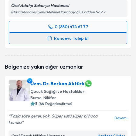
Özel Adatıp Sakarya Hastanesi
İstiklal Mahallesi Şehit Mehmet Karabaşoğlu Caddesi No:67
0 (850) 474 61 77
Randevu Takvimi Talebi
Randevu Talep Et
Uzm. Dr. Arzu Şengöz
için randevu takvimi talebi
oluşturun. Size bu uzmandan randevu almanız için bir
takvim hazırlandığında e-posta ile bilgilendireceğiz.
Bölgenize yakın diğer uzmanlar
E-posta Adresiniz
Uzm. Dr. Berkan Aktürk
Çocuk Sağlığı ve Hastalıkları
Bursa
, Nilüfer
Kişisel verilerimin işlenmesine ilişkin
5
(
44
Değerlendirme)
Aydınlatma
Metni
'ni okudum ve kişisel verilerimin belirtilen
Fazla söze gerek yok. Süper üstü süper bi hoca
kapsamda işlenmesini kabul ediyorum.
Devamı
kendisi
Takvim Talebini Gönder