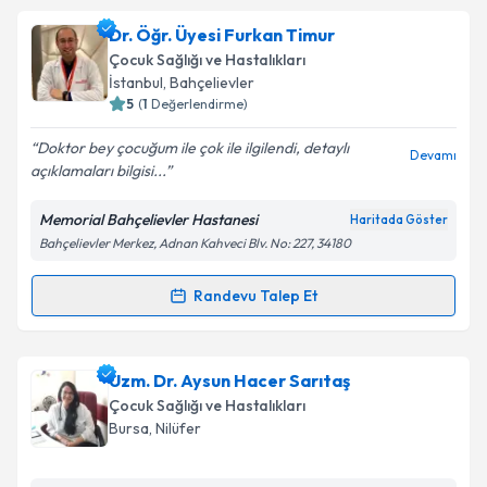
Uzm. Dr. Bilal Sağıroğlu
için randevu takvimi talebi
Dr. Öğr. Üyesi Furkan Timur
oluşturun. Size bu uzmandan randevu almanız için bir
Çocuk Sağlığı ve Hastalıkları
takvim hazırlandığında e-posta ile bilgilendireceğiz.
İstanbul
, Bahçelievler
5
(
1
Değerlendirme)
E-posta Adresiniz
Doktor bey çocuğum ile çok ile ilgilendi, detaylı
Devamı
açıklamaları bilgisi...
Memorial Bahçelievler Hastanesi
Haritada Göster
Kişisel verilerimin işlenmesine ilişkin
Aydınlatma
Bahçelievler Merkez, Adnan Kahveci Blv. No: 227, 34180
Metni
'ni okudum ve kişisel verilerimin belirtilen
kapsamda işlenmesini kabul ediyorum.
Randevu Talep Et
Randevu Takvimi Talebi
Takvim Talebini Gönder
Dr. Öğr. Üyesi Furkan Timur
için randevu takvimi
Uzm. Dr. Aysun Hacer Sarıtaş
talebi oluşturun. Size bu uzmandan randevu almanız
Çocuk Sağlığı ve Hastalıkları
için bir takvim hazırlandığında e-posta ile
Bursa
, Nilüfer
bilgilendireceğiz.