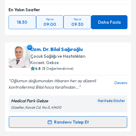
En Yakın Saatler
Yarın
Yarın
18:30
Daha Fazla
09:00
09:30
Uzm. Dr. Bilal Sağıroğlu
Çocuk Sağlığı ve Hastalıkları
Kocaeli
, Gebze
4.8
(
5
Değerlendirme)
Oğlumun doğumundan itibaren her ay düzenli
Devamı
kontrollerimiz Bilal hoca tarafından...
Medical Park Gebze
Haritada Göster
Güzeller, Kavak Cd. No:5, 41400
Randevu Talep Et
Randevu Takvimi Talebi