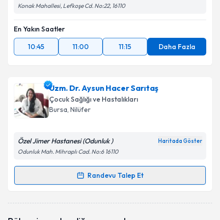
Konak Mahallesi, Lefkoşe Cd. No:22, 16110
En Yakın Saatler
10:45
11:00
11:15
Daha Fazla
Uzm. Dr. Aysun Hacer Sarıtaş
Çocuk Sağlığı ve Hastalıkları
Bursa
, Nilüfer
Özel Jimer Hastanesi (Odunluk )
Haritada Göster
Odunluk Mah. Mihraplı Cad. No:6 16110
Randevu Talep Et
Randevu Takvimi Talebi
Uzm. Dr. Aysun Hacer Sarıtaş
için randevu takvimi