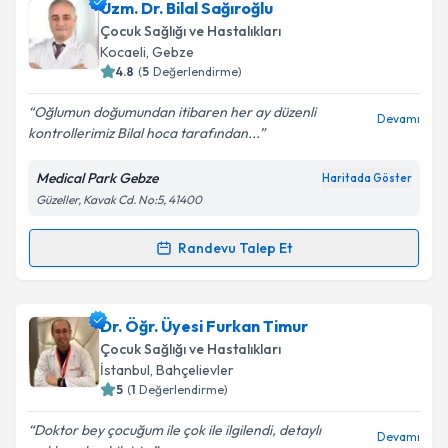
Uzm. Dr. Bilal Sağıroğlu
Çocuk Sağlığı ve Hastalıkları
Kocaeli
, Gebze
4.8
(
5
Değerlendirme)
Oğlumun doğumundan itibaren her ay düzenli
Devamı
kontrollerimiz Bilal hoca tarafından...
Medical Park Gebze
Haritada Göster
Güzeller, Kavak Cd. No:5, 41400
Randevu Talep Et
Randevu Takvimi Talebi
Uzm. Dr. Bilal Sağıroğlu
için randevu takvimi talebi
Dr. Öğr. Üyesi Furkan Timur
oluşturun. Size bu uzmandan randevu almanız için bir
Çocuk Sağlığı ve Hastalıkları
takvim hazırlandığında e-posta ile bilgilendireceğiz.
İstanbul
, Bahçelievler
5
(
1
Değerlendirme)
E-posta Adresiniz
Doktor bey çocuğum ile çok ile ilgilendi, detaylı
Devamı