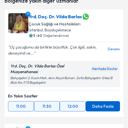
Bölgenize yakın diğer uzmanlar
talebi oluşturun. Size bu uzmandan randevu almanız
için bir takvim hazırlandığında e-posta ile
bilgilendireceğiz.
Yrd. Doç. Dr. Vilda Barlas
Çocuk Sağlığı ve Hastalıkları
E-posta Adresiniz
İstanbul
, Büyükçekmece
5
(
60
Değerlendirme)
Üç çocuğumu da birlikte büyüttük. Çok ilgili, sakin,
Devamı
Kişisel verilerimin işlenmesine ilişkin
Aydınlatma
deneyimli ve...
Metni
'ni okudum ve kişisel verilerimin belirtilen
kapsamda işlenmesini kabul ediyorum.
Yrd. Doç. Dr. Vilda Barlas Özel
Haritada Göster
Muayenehanesi
Bahçeşehir 2. Kısım Mah. Avni Akyol Bulvarı. Sofa Bahçeşehir Sitesi B
Takvim Talebini Gönder
Blok No:7/13 Başakşehir
En Yakın Saatler
11:00
11:30
12:00
Daha Fazla