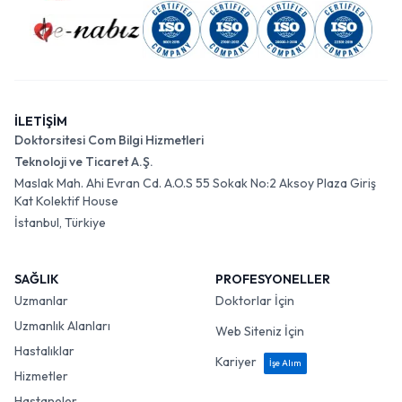
İLETİŞİM
Doktorsitesi Com Bilgi Hizmetleri
Teknoloji ve Ticaret A.Ş.
Maslak Mah. Ahi Evran Cd. A.O.S 55 Sokak No:2 Aksoy Plaza Giriş
Kat Kolektif House
İstanbul, Türkiye
SAĞLIK
PROFESYONELLER
Uzmanlar
Doktorlar İçin
Uzmanlık Alanları
Web Siteniz İçin
Hastalıklar
Kariyer
İşe Alım
Hizmetler
Hastaneler