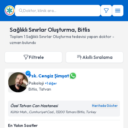
Doktor, klinik ara...
Sağlıklı Sınırlar Oluşturma, Bitlis
Toplam
1
Sağlıklı Sınırlar Oluşturma
tedavisi yapan doktor -
uzman bulundu
Filtrele
Akıllı Sıralama
Psk. Cengiz Şimşat
Psikoloji
+
1
diğer
Bitlis
, Tatvan
Özel Tatvan Can Hastanesi
Haritada Göster
Kültür Mah., Cumhuriyet Cad., 13200 Tatvan/Bitlis, Turkey
En Yakın Saatler