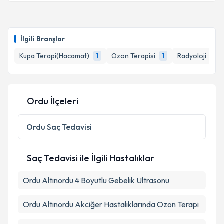
Uzm. Dr. Şenay Yener Öztürk
için randevu takvimi
talebi oluşturun. Size bu uzmandan randevu almanız
İlgili Branşlar
için bir takvim hazırlandığında e-posta ile
bilgilendireceğiz.
Kupa Terapi(Hacamat)
Ozon Terapisi
Radyoloji
1
1
1
E-posta Adresiniz
Ordu İlçeleri
Kişisel verilerimin işlenmesine ilişkin
Aydınlatma
Ordu
Saç Tedavisi
Metni
'ni okudum ve kişisel verilerimin belirtilen
kapsamda işlenmesini kabul ediyorum.
Saç Tedavisi ile İlgili Hastalıklar
Takvim Talebini Gönder
Ordu Altınordu 4 Boyutlu Gebelik Ultrasonu
Ordu Altınordu Akciğer Hastalıklarında Ozon Terapi