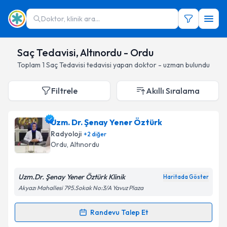
Doktor, klinik ara...
Saç Tedavisi, Altınordu - Ordu
Toplam
1
Saç Tedavisi
tedavisi yapan doktor - uzman bulundu
Filtrele
Akıllı Sıralama
Uzm. Dr. Şenay Yener Öztürk
Radyoloji
+
2
diğer
Ordu
, Altınordu
Uzm.Dr. Şenay Yener Öztürk Klinik
Haritada Göster
Akyazı Mahallesi 795.Sokak No:3/A Yavuz Plaza
Randevu Talep Et
Randevu Takvimi Talebi