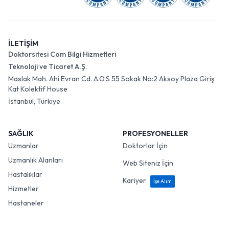
İLETİŞİM
Doktorsitesi Com Bilgi Hizmetleri
Teknoloji ve Ticaret A.Ş.
Maslak Mah. Ahi Evran Cd. A.O.S 55 Sokak No:2 Aksoy Plaza Giriş
Kat Kolektif House
İstanbul, Türkiye
SAĞLIK
PROFESYONELLER
Uzmanlar
Doktorlar İçin
Uzmanlık Alanları
Web Siteniz İçin
Hastalıklar
Kariyer
İşe Alım
Hizmetler
Hastaneler