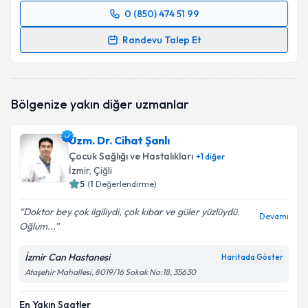
0 (850) 474 51 99
Randevu Takvimi Talebi
Randevu Talep Et
Uzm. Dr. Abdulkadir Akkuş
için randevu takvimi
talebi oluşturun. Size bu uzmandan randevu almanız
için bir takvim hazırlandığında e-posta ile
Bölgenize yakın diğer uzmanlar
bilgilendireceğiz.
E-posta Adresiniz
Uzm. Dr. Cihat Şanlı
Çocuk Sağlığı ve Hastalıkları
+
1
diğer
İzmir
, Çiğli
5
(
1
Değerlendirme)
Kişisel verilerimin işlenmesine ilişkin
Aydınlatma
Doktor bey çok ilgiliydi, çok kibar ve güler yüzlüydü.
Metni
'ni okudum ve kişisel verilerimin belirtilen
Devamı
Oğlum...
kapsamda işlenmesini kabul ediyorum.
İzmir Can Hastanesi
Haritada Göster
Takvim Talebini Gönder
Ataşehir Mahallesi, 8019/16 Sokak No:18, 35630
En Yakın Saatler