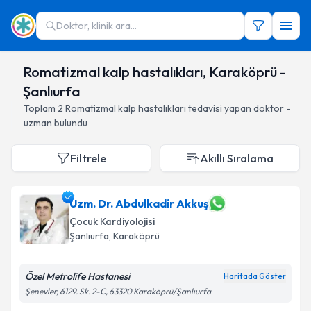
Doktor, klinik ara...
Romatizmal kalp hastalıkları, Karaköprü -
Şanlıurfa
Toplam
2
Romatizmal kalp hastalıkları
tedavisi yapan doktor -
uzman bulundu
Filtrele
Akıllı Sıralama
Uzm. Dr. Abdulkadir Akkuş
Çocuk Kardiyolojisi
Şanlıurfa
, Karaköprü
Özel Metrolife Hastanesi
Haritada Göster
Şenevler, 6129. Sk. 2-C, 63320 Karaköprü/Şanlıurfa