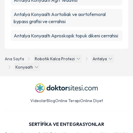
Antalya Konyaaltı Ağrı Tedavisi
Antalya Konyaaltı Aortoiliak ve aortofemoral
bypass grafisi ve cerrahisi
Antalya Konyaaltı Aproskopik topuk dikeni cerrahisi
Ana Sayfa
Robotik Kalca Protezi
Antalya
Konyaaltı
Videolar
Blog
Online Terapi
Online Diyet
SERTİFİKA VE ENTEGRASYONLAR