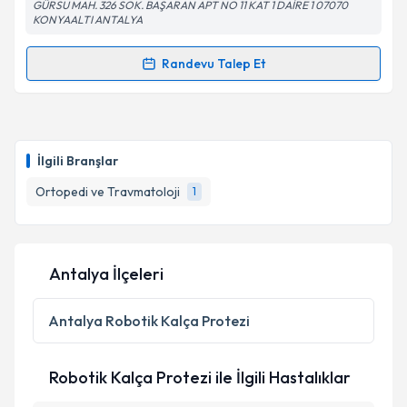
GÜRSU MAH. 326 SOK. BAŞARAN APT NO 11 KAT 1 DAİRE 1 07070
KONYAALTI ANTALYA
Randevu Talep Et
Randevu Takvimi Talebi
Op. Dr. Çağrı Turgut
için randevu takvimi talebi
oluşturun. Size bu uzmandan randevu almanız için bir
İlgili Branşlar
takvim hazırlandığında e-posta ile bilgilendireceğiz.
Ortopedi ve Travmatoloji
1
E-posta Adresiniz
Antalya İlçeleri
Kişisel verilerimin işlenmesine ilişkin
Aydınlatma
Metni
'ni okudum ve kişisel verilerimin belirtilen
Antalya
Robotik Kalça Protezi
kapsamda işlenmesini kabul ediyorum.
Robotik Kalça Protezi ile İlgili Hastalıklar
Takvim Talebini Gönder