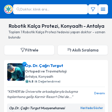
Doktor, klinik ara...
Robotik Kalça Protezi, Konyaaltı - Antalya
Toplam
1
Robotik Kalça Protezi
tedavisi yapan doktor - uzman
bulundu
Filtrele
Akıllı Sıralama
Op. Dr. Çağrı Turgut
Ortopedi ve Travmatoloji
Antalya
, Konyaaltı
4.8
(
4
Değerlendirme)
KEMER'de Üniversite arkadaşlarıyla buluşma
Devamı
toplantısına gelİp Karmir Resort Otel de...
Op.Dr. Çağrı Turgut Muayenehanesi
Haritada Göster