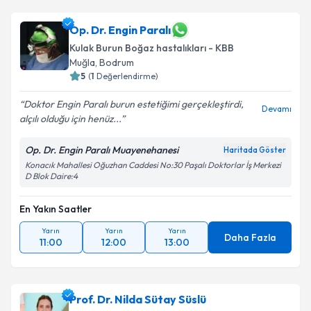
Op. Dr. Engin Paralı
Kulak Burun Boğaz hastalıkları - KBB
Muğla
, Bodrum
5
(
1
Değerlendirme)
Doktor Engin Paralı burun estetiğimi gerçekleştirdi,
Devamı
alçılı olduğu için henüz...
Op. Dr. Engin Paralı Muayenehanesi
Haritada Göster
Konacık Mahallesi Oğuzhan Caddesi No:30 Paşalı Doktorlar İş Merkezi
D Blok Daire:4
En Yakın Saatler
Yarın
Yarın
Yarın
Daha Fazla
11:00
12:00
13:00
Prof. Dr. Nilda Sütay Süslü