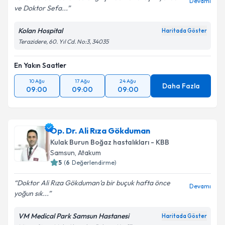
Devamı
ve Doktor Sefa...
Kolan Hospital
Haritada Göster
Terazidere, 60. Yıl Cd. No:3, 34035
En Yakın Saatler
10 Ağu
17 Ağu
24 Ağu
Daha Fazla
09:00
09:00
09:00
Op. Dr. Ali Rıza Gökduman
Kulak Burun Boğaz hastalıkları - KBB
Samsun
, Atakum
5
(
6
Değerlendirme)
Doktor Ali Rıza Gökduman’a bir buçuk hafta önce
Devamı
yoğun sık...
VM Medical Park Samsun Hastanesi
Haritada Göster