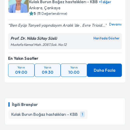
Kulak Burun Boğaz hastalıkları - KBB
+
1
diğer
Ankara
, Çankaya
5
(
11
Değerlendirme)
Devamı
Ben Eyüp Tanyeli yaşındayım Aralık 'de . Evre Trioid...
Prof. Dr. Nilda Sütay Süslü
Haritada Göster
Mustafa Kemal Mah. 2087.Sok. No:12
En Yakın Saatler
Yarın
Yarın
Yarın
Daha Fazla
09:00
09:30
10:00
İlgili Branşlar
Kulak Burun Boğaz hastalıkları - KBB
1