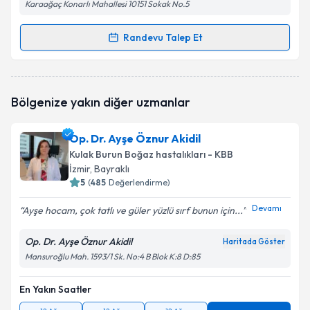
Karaağaç Konarlı Mahallesi 10151 Sokak No.5
Randevu Talep Et
Randevu Takvimi Talebi
Op. Dr. Seda Selimoğlu Köse
için randevu takvimi
Bölgenize yakın diğer uzmanlar
talebi oluşturun. Size bu uzmandan randevu almanız
için bir takvim hazırlandığında e-posta ile
bilgilendireceğiz.
Op. Dr. Ayşe Öznur Akidil
Kulak Burun Boğaz hastalıkları - KBB
E-posta Adresiniz
İzmir
, Bayraklı
5
(
485
Değerlendirme)
Devamı
Ayşe hocam, çok tatlı ve güler yüzlü sırf bunun için...
Kişisel verilerimin işlenmesine ilişkin
Aydınlatma
Op. Dr. Ayşe Öznur Akidil
Metni
'ni okudum ve kişisel verilerimin belirtilen
Haritada Göster
kapsamda işlenmesini kabul ediyorum.
Mansuroğlu Mah. 1593/1 Sk. No:4 B Blok K:8 D:85
En Yakın Saatler
Takvim Talebini Gönder