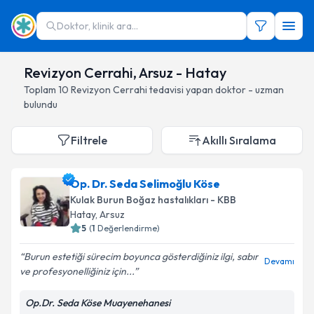
Doktor, klinik ara...
Revizyon Cerrahi, Arsuz - Hatay
Toplam
10
Revizyon Cerrahi
tedavisi yapan doktor - uzman
bulundu
Filtrele
Akıllı Sıralama
Op. Dr. Seda Selimoğlu Köse
Kulak Burun Boğaz hastalıkları - KBB
Hatay
, Arsuz
5
(
1
Değerlendirme)
Burun estetiği sürecim boyunca gösterdiğiniz ilgi, sabır
Devamı
ve profesyonelliğiniz için...
Op.Dr. Seda Köse Muayenehanesi