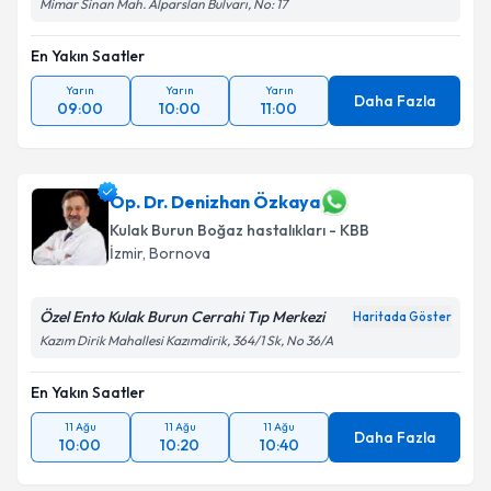
Mimar Sinan Mah. Alparslan Bulvarı, No: 17
En Yakın Saatler
Yarın
Yarın
Yarın
Daha Fazla
09:00
10:00
11:00
Op. Dr. Denizhan Özkaya
Kulak Burun Boğaz hastalıkları - KBB
İzmir
, Bornova
Özel Ento Kulak Burun Cerrahi Tıp Merkezi
Haritada Göster
Kazım Dirik Mahallesi Kazımdirik, 364/1 Sk, No 36/A
En Yakın Saatler
11 Ağu
11 Ağu
11 Ağu
Daha Fazla
10:00
10:20
10:40