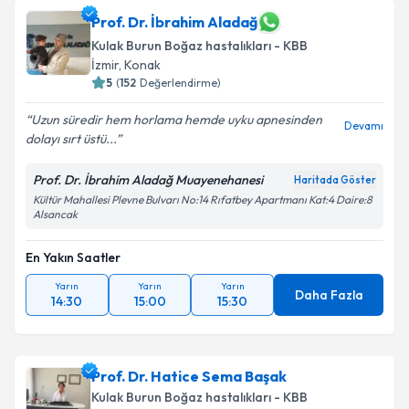
Prof. Dr. İbrahim Aladağ
Kulak Burun Boğaz hastalıkları - KBB
İzmir
, Konak
5
(
152
Değerlendirme)
Uzun süredir hem horlama hemde uyku apnesinden
Devamı
dolayı sırt üstü...
Prof. Dr. İbrahim Aladağ Muayenehanesi
Haritada Göster
Kültür Mahallesi Plevne Bulvarı No:14 Rıfatbey Apartmanı Kat:4 Daire:8
Alsancak
En Yakın Saatler
Yarın
Yarın
Yarın
Daha Fazla
14:30
15:00
15:30
Prof. Dr. Hatice Sema Başak
Kulak Burun Boğaz hastalıkları - KBB