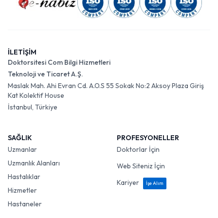
İLETİŞİM
Doktorsitesi Com Bilgi Hizmetleri
Teknoloji ve Ticaret A.Ş.
Maslak Mah. Ahi Evran Cd. A.O.S 55 Sokak No:2 Aksoy Plaza Giriş
Kat Kolektif House
İstanbul, Türkiye
SAĞLIK
PROFESYONELLER
Uzmanlar
Doktorlar İçin
Uzmanlık Alanları
Web Siteniz İçin
Hastalıklar
Kariyer
İşe Alım
Hizmetler
Hastaneler