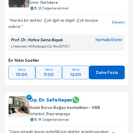
İzmir
, Narlıdere
5
(
2
Değerlendirme)
Harika bir doktor. Çok ilgili ve bilgili. Çok tavsiye
Devamı
ederiz.
Prof. Dr. Hatice Sema Başak
Haritada Göster
Limanreis, Mithatpaşa Cd. No:827 D:1
En Yakın Saatler
Yarın
Yarın
Yarın
Daha Fazla
10:00
11:00
12:00
Op. Dr. Sefa Keşan
Kulak Burun Boğaz hastalıkları - KBB
İstanbul
, Bayrampaşa
5
(
9
Değerlendirme)
Uzun süredir burun estetiği için doktor araştırıyordum