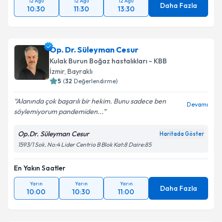
12 Ağu
12 Ağu
12 Ağu
Daha Fazla
10:30
11:30
13:30
Op. Dr. Süleyman Cesur
Kulak Burun Boğaz hastalıkları - KBB
İzmir
, Bayraklı
5
(
32
Değerlendirme)
Alanında çok başarılı bir hekim. Bunu sadece ben
Devamı
söylemiyorum pandemiden...
Op.Dr. Süleyman Cesur
Haritada Göster
1593/1 Sok. No:4 Lider Centrio B Blok Kat:8 Daire:85
En Yakın Saatler
Yarın
Yarın
Yarın
Daha Fazla
10:00
10:30
11:00