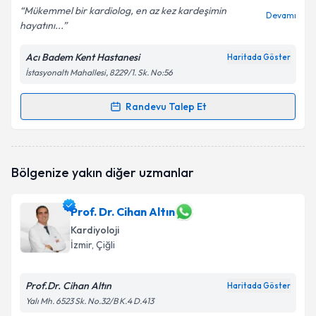
Mükemmel bir kardiolog, en az kez kardeşimin
Devamı
hayatını...
Acı Badem Kent Hastanesi
Haritada Göster
İstasyonaltı Mahallesi, 8229/1. Sk. No:56
Randevu Talep Et
Randevu Takvimi Talebi
Uzm. Dr. S. Hamed (Hamit) Moghanchi Zadeh
için
Bölgenize yakın diğer uzmanlar
randevu takvimi talebi oluşturun. Size bu uzmandan
randevu almanız için bir takvim hazırlandığında e-
posta ile bilgilendireceğiz.
Prof. Dr. Cihan Altın
Kardiyoloji
E-posta Adresiniz
İzmir
, Çiğli
Prof.Dr. Cihan Altın
Haritada Göster
Kişisel verilerimin işlenmesine ilişkin
Aydınlatma
Yalı Mh. 6523 Sk. No.32/B K.4 D.413
Metni
'ni okudum ve kişisel verilerimin belirtilen