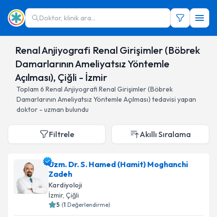
Doktor, klinik ara...
Renal Anjiyografi Renal Girişimler (Böbrek
Damarlarının Ameliyatsız Yöntemle
Açılması), Çiğli - İzmir
Toplam
6
Renal Anjiyografi Renal Girişimler (Böbrek
Damarlarının Ameliyatsız Yöntemle Açılması)
tedavisi yapan
doktor - uzman bulundu
Filtrele
Akıllı Sıralama
Uzm. Dr. S. Hamed (Hamit) Moghanchi
Zadeh
Kardiyoloji
İzmir
, Çiğli
5
(
1
Değerlendirme)