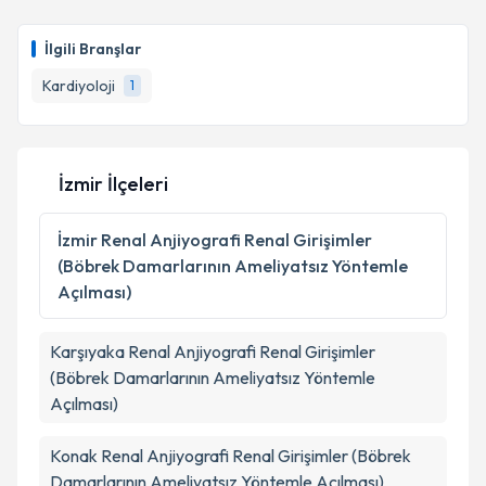
Prof. Dr. Erkan Ayhan
için randevu takvimi talebi
oluşturun. Size bu uzmandan randevu almanız için bir
Takvim Talebini Gönder
İlgili Branşlar
takvim hazırlandığında e-posta ile bilgilendireceğiz.
Kardiyoloji
1
E-posta Adresiniz
İzmir İlçeleri
Kişisel verilerimin işlenmesine ilişkin
Aydınlatma
Metni
'ni okudum ve kişisel verilerimin belirtilen
İzmir
Renal Anjiyografi Renal Girişimler
kapsamda işlenmesini kabul ediyorum.
(Böbrek Damarlarının Ameliyatsız Yöntemle
Açılması)
Takvim Talebini Gönder
Karşıyaka
Renal Anjiyografi Renal Girişimler
(Böbrek Damarlarının Ameliyatsız Yöntemle
Açılması)
Konak
Renal Anjiyografi Renal Girişimler (Böbrek
Damarlarının Ameliyatsız Yöntemle Açılması)