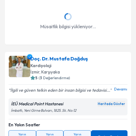
kapsamda işlenmesini kabul ediyorum.
Takvim Talebini Gönder
Müsaitlik bilgisi yükleniyor...
Doç. Dr. Mustafa Doğduş
Kardiyoloji
İzmir
, Karşıyaka
5
(
3
Değerlendirme)
Devamı
İlgili ve güven telkin eden bir insan bilgisi ve tedavisi...
İEÜ Medical Point Hastanesi
Haritada Göster
İmbatlı, Yeni Girne Bulvarı, 1825. Sk. No:12
En Yakın Saatler
Yarın
Yarın
Yarın