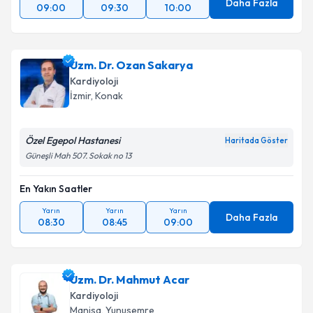
Daha Fazla
09:00
09:30
10:00
Uzm. Dr. Ozan Sakarya
Kardiyoloji
İzmir
, Konak
Özel Egepol Hastanesi
Haritada Göster
Güneşli Mah 507. Sokak no 13
En Yakın Saatler
Yarın
Yarın
Yarın
Daha Fazla
08:30
08:45
09:00
Uzm. Dr. Mahmut Acar
Kardiyoloji
Manisa
, Yunusemre