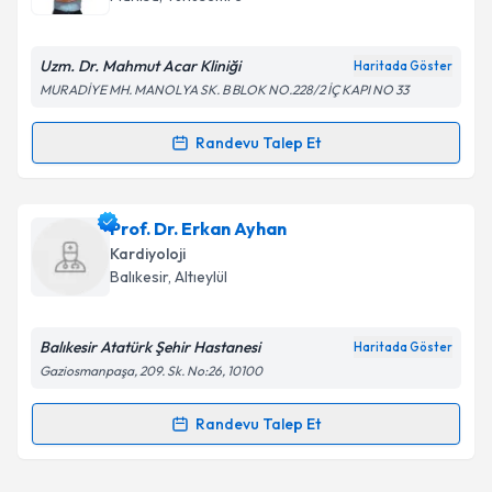
Uzm. Dr. Mahmut Acar Kliniği
Haritada Göster
MURADİYE MH. MANOLYA SK. B BLOK NO.228/2 İÇ KAPI NO 33
Randevu Talep Et
Randevu Takvimi Talebi
Uzm. Dr. Mahmut Acar
için randevu takvimi talebi
Prof. Dr. Erkan Ayhan
oluşturun. Size bu uzmandan randevu almanız için bir
Kardiyoloji
takvim hazırlandığında e-posta ile bilgilendireceğiz.
Balıkesir
, Altıeylül
E-posta Adresiniz
Balıkesir Atatürk Şehir Hastanesi
Haritada Göster
Gaziosmanpaşa, 209. Sk. No:26, 10100
Kişisel verilerimin işlenmesine ilişkin
Aydınlatma
Randevu Talep Et
Randevu Takvimi Talebi
Metni
'ni okudum ve kişisel verilerimin belirtilen
kapsamda işlenmesini kabul ediyorum.