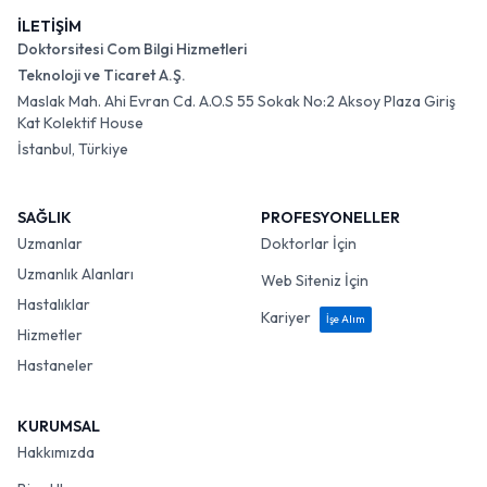
İLETİŞİM
Doktorsitesi Com Bilgi Hizmetleri
Teknoloji ve Ticaret A.Ş.
Maslak Mah. Ahi Evran Cd. A.O.S 55 Sokak No:2 Aksoy Plaza Giriş
Kat Kolektif House
İstanbul, Türkiye
SAĞLIK
PROFESYONELLER
Uzmanlar
Doktorlar İçin
Uzmanlık Alanları
Web Siteniz İçin
Hastalıklar
Kariyer
İşe Alım
Hizmetler
Hastaneler
KURUMSAL
Hakkımızda