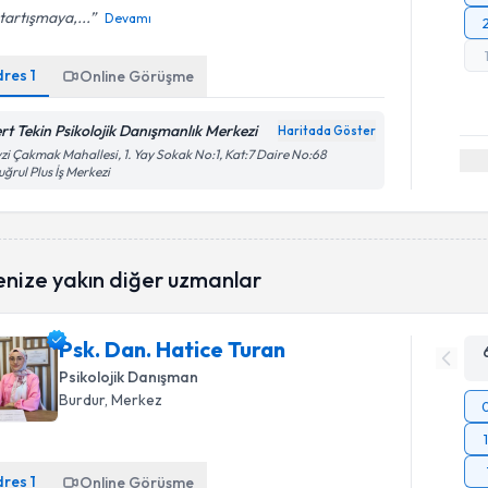
 tartışmaya,...
Devamı
dres
1
Online Görüşme
rt Tekin Psikolojik Danışmanlık Merkezi
Haritada Göster
zi Çakmak Mahallesi, 1. Yay Sokak No:1, Kat:7 Daire No:68
uğrul Plus İş Merkezi
enize yakın diğer uzmanlar
Psk. Dan. Hatice Turan
Psikolojik Danışman
Burdur
, Merkez
dres
1
Online Görüşme