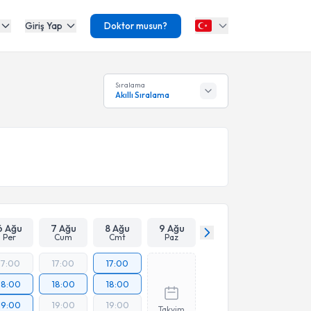
Giriş Yap
Doktor musun?
Sıralama
Akıllı Sıralama
6 Ağu
7 Ağu
8 Ağu
9 Ağu
Per
Cum
Cmt
Paz
17:00
17:00
17:00
18:00
18:00
18:00
19:00
19:00
19:00
Takvim