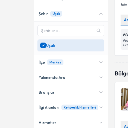
bile
Şehir
Uşak
Online danışmanlık sunan
A
uzmanları göster
Sadece
Uşak
bölgesinde
Me
uzman ara
Fev
Uşak
Ert
İlçe
Merkez
Bölg
Yakınımda Ara
Branşlar
Konumuma yakın uzmanları
Merkez
göster
İlgi Alanları
Rehberlik Hizmetleri
Hizmetler
Psikolojik Danışman
A