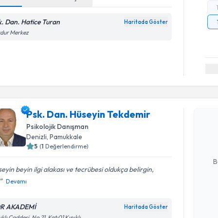
k. Dan. Hatice Turan
Haritada Göster
rdur Merkez
Randevu T
Psk. Dan.
Psk. Dan. Hüseyin Tekdemir
oluşturun. 
Psikolojik Danışman
hazırlandığ
Denizli
, Pamukkale
5
(
1
Değerlendirme)
E-posta Ad
B
eyin beyin ilgi alakası ve tecrübesi oldukça belirgin,
Devamı
Kişisel
okudum
R AKADEMİ
Haritada Göster
işlenm
ıklı Caddesi, No 21, Kat:01 Kınıklı