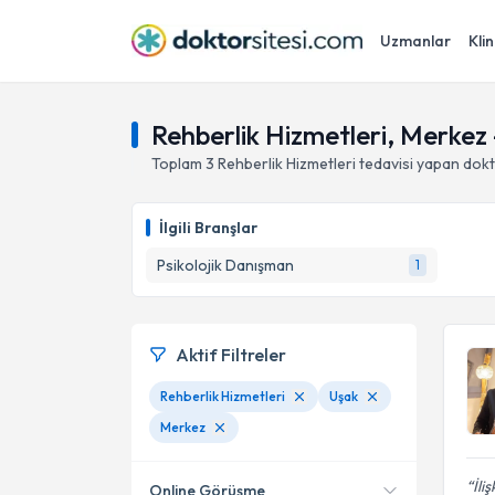
Uzmanlar
Klin
Rehberlik Hizmetleri, Merkez
Toplam
3
Rehberlik Hizmetleri
tedavisi yapan dok
İlgili Branşlar
Psikolojik Danışman
1
Aktif Filtreler
Rehberlik Hizmetleri
Uşak
Merkez
İli
Online Görüşme