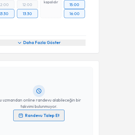
kapalıdır
12:00
12:00
15:00
13:30
13:30
16:00
Daha Fazla Göster
akvimi Talebi
 Hüseyin Tekdemir
için randevu takvimi talebi
Size bu uzmandan randevu almanız için bir takvim
ında e-posta ile bilgilendireceğiz.
resiniz
u uzmandan online randevu alabileceğin bir
takvimi bulunmuyor.
Randevu Talep Et
 verilerimin işlenmesine ilişkin
Aydınlatma Metni
'ni
 ve kişisel verilerimin belirtilen kapsamda
esini kabul ediyorum.