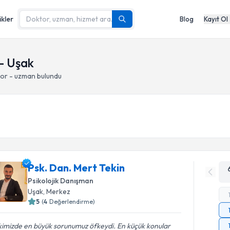
ikler
Blog
Kayıt Ol
 - Uşak
tor - uzman bulundu
Psk. Dan. Mert Tekin
Psikolojik Danışman
Uşak
, Merkez
5
(
4
Değerlendirme)
şkimizde en büyük sorunumuz öfkeydi. En küçük konular