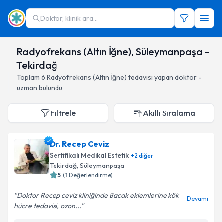
Doktor, klinik ara...
Radyofrekans (Altın İğne), Süleymanpaşa -
Tekirdağ
Toplam
6
Radyofrekans (Altın İğne)
tedavisi yapan doktor -
uzman bulundu
Filtrele
Akıllı Sıralama
Dr. Recep Ceviz
Sertifikalı Medikal Estetik
+
2
diğer
Tekirdağ
, Süleymanpaşa
5
(
1
Değerlendirme)
Doktor Recep ceviz kliniğinde Bacak eklemlerine kök
Devamı
hücre tedavisi, ozon...