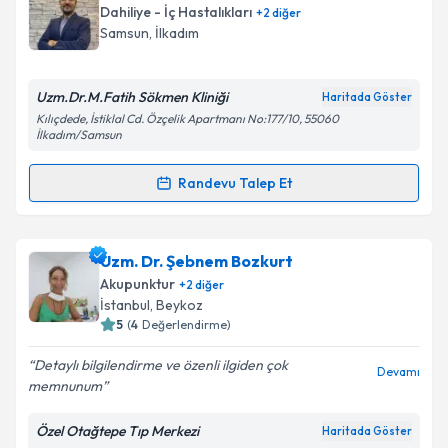
Dahiliye - İç Hastalıkları
+
2
diğer
Samsun
, İlkadım
Uzm.Dr.M.Fatih Sökmen Kliniği
Haritada Göster
Kılıçdede, İstiklal Cd. Özçelik Apartmanı No:177/10, 55060
İlkadım/Samsun
Randevu Talep Et
Randevu Takvimi Talebi
Uzm. Dr. Murat Fatih Sökmen
için randevu takvimi
Uzm. Dr. Şebnem Bozkurt
talebi oluşturun. Size bu uzmandan randevu almanız
Akupunktur
+
2
diğer
için bir takvim hazırlandığında e-posta ile
İstanbul
, Beykoz
bilgilendireceğiz.
5
(
4
Değerlendirme)
E-posta Adresiniz
Detaylı bilgilendirme ve özenli ilgiden çok
Devamı
memnunum
Özel Otağtepe Tıp Merkezi
Haritada Göster