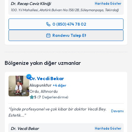
Dr. Recep Ceviz Kliniği
Haritada Göster
100. Yıl Mahallesi, Atatürk Bulvarı No:158/2B, Süleymanpaşa, Tekirdağ
0 (850) 474 78 02
Randevu Takvimi Talebi
Randevu Talep Et
Dr. Recep Ceviz
için randevu takvimi talebi oluşturun.
Size bu uzmandan randevu almanız için bir takvim
hazırlandığında e-posta ile bilgilendireceğiz.
Bölgenize yakın diğer uzmanlar
E-posta Adresiniz
Dr. Vecdi Bekar
Akupunktur
+
4
diğer
Ordu
, Altınordu
5
(
7
Değerlendirme)
Kişisel verilerimin işlenmesine ilişkin
Aydınlatma
Metni
'ni okudum ve kişisel verilerimin belirtilen
İşinde profesyonel ve çok kibar bir doktor Vecdi Bey.
kapsamda işlenmesini kabul ediyorum.
Devamı
Estetik...
Dr. Vecdi Bekar
Takvim Talebini Gönder
Haritada Göster