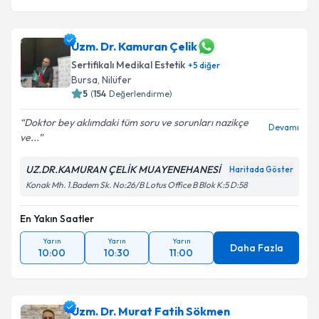
Uzm. Dr. Kamuran Çelik
Sertifikalı Medikal Estetik
+
5
diğer
Bursa
, Nilüfer
5
(
154
Değerlendirme)
Doktor bey aklımdaki tüm soru ve sorunları nazikçe
Devamı
ve...
UZ.DR.KAMURAN ÇELİK MUAYENEHANESİ
Haritada Göster
Konak Mh. 1.Badem Sk. No:26/B Lotus Office B Blok K:5 D:58
En Yakın Saatler
Yarın
Yarın
Yarın
Daha Fazla
10:00
10:30
11:00
Uzm. Dr. Murat Fatih Sökmen