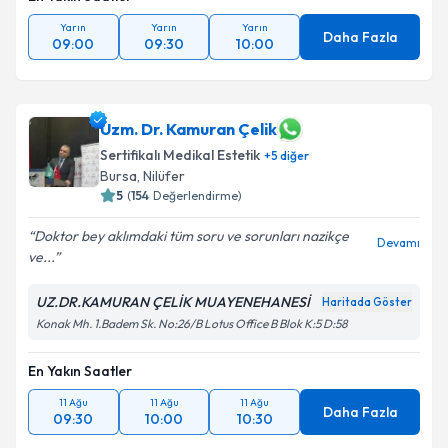
Yarın
Yarın
Yarın
Daha Fazla
09:00
09:30
10:00
Uzm. Dr. Kamuran Çelik
Sertifikalı Medikal Estetik
+
5
diğer
Bursa
, Nilüfer
5
(
154
Değerlendirme)
Doktor bey aklımdaki tüm soru ve sorunları nazikçe
Devamı
ve...
UZ.DR.KAMURAN ÇELİK MUAYENEHANESİ
Haritada Göster
Konak Mh. 1.Badem Sk. No:26/B Lotus Office B Blok K:5 D:58
En Yakın Saatler
11 Ağu
11 Ağu
11 Ağu
Daha Fazla
09:30
10:00
10:30