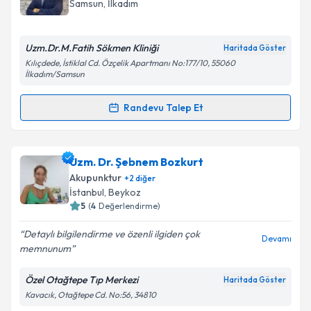
E-posta Adresiniz
Samsun
, İlkadım
Uzm.Dr.M.Fatih Sökmen Kliniği
Haritada Göster
Kılıçdede, İstiklal Cd. Özçelik Apartmanı No:177/10, 55060
Kişisel verilerimin işlenmesine ilişkin
Aydınlatma
İlkadım/Samsun
Metni
'ni okudum ve kişisel verilerimin belirtilen
kapsamda işlenmesini kabul ediyorum.
Randevu Talep Et
Randevu Takvimi Talebi
Takvim Talebini Gönder
Uzm. Dr. Murat Fatih Sökmen
için randevu takvimi
Uzm. Dr. Şebnem Bozkurt
talebi oluşturun. Size bu uzmandan randevu almanız
Akupunktur
+
2
diğer
için bir takvim hazırlandığında e-posta ile
İstanbul
, Beykoz
bilgilendireceğiz.
5
(
4
Değerlendirme)
E-posta Adresiniz
Detaylı bilgilendirme ve özenli ilgiden çok
Devamı
memnunum
Özel Otağtepe Tıp Merkezi
Haritada Göster
Kavacık, Otağtepe Cd. No:56, 34810
Kişisel verilerimin işlenmesine ilişkin
Aydınlatma