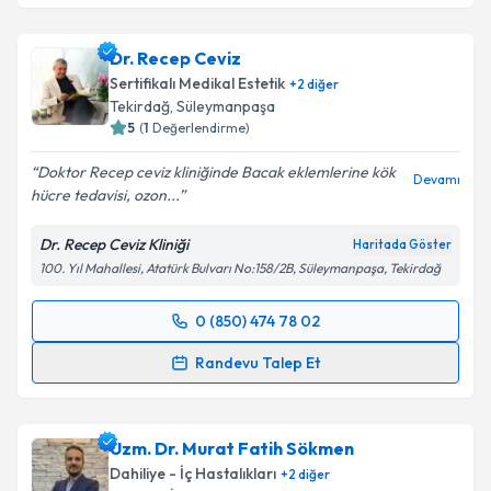
Dr. Recep Ceviz
Sertifikalı Medikal Estetik
+
2
diğer
Tekirdağ
, Süleymanpaşa
5
(
1
Değerlendirme)
Doktor Recep ceviz kliniğinde Bacak eklemlerine kök
Devamı
hücre tedavisi, ozon...
Dr. Recep Ceviz Kliniği
Haritada Göster
100. Yıl Mahallesi, Atatürk Bulvarı No:158/2B, Süleymanpaşa, Tekirdağ
0 (850) 474 78 02
Randevu Takvimi Talebi
Randevu Talep Et
Dr. Recep Ceviz
için randevu takvimi talebi oluşturun.
Size bu uzmandan randevu almanız için bir takvim
Uzm. Dr. Murat Fatih Sökmen
hazırlandığında e-posta ile bilgilendireceğiz.
Dahiliye - İç Hastalıkları
+
2
diğer