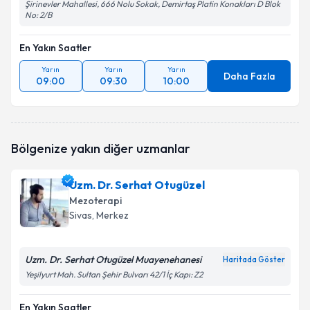
Şirinevler Mahallesi, 666 Nolu Sokak, Demirtaş Platin Konakları D Blok
No: 2/B
En Yakın Saatler
Yarın
Yarın
Yarın
Daha Fazla
09:00
09:30
10:00
Bölgenize yakın diğer uzmanlar
Uzm. Dr. Serhat Otugüzel
Mezoterapi
Sivas
, Merkez
Uzm. Dr. Serhat Otugüzel Muayenehanesi
Haritada Göster
Yeşilyurt Mah. Sultan Şehir Bulvarı 42/1 İç Kapı: Z2
En Yakın Saatler