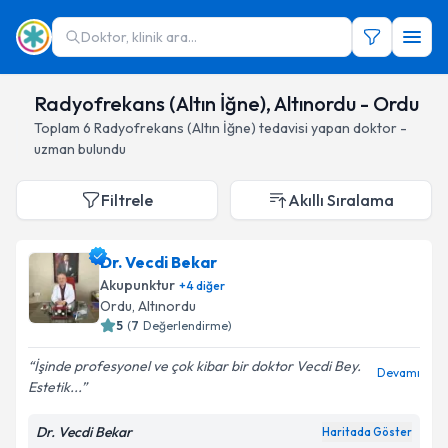
Doktor, klinik ara...
Radyofrekans (Altın İğne), Altınordu - Ordu
Toplam
6
Radyofrekans (Altın İğne)
tedavisi yapan doktor -
uzman bulundu
Filtrele
Akıllı Sıralama
Dr. Vecdi Bekar
Akupunktur
+
4
diğer
Ordu
, Altınordu
5
(
7
Değerlendirme)
İşinde profesyonel ve çok kibar bir doktor Vecdi Bey.
Devamı
Estetik...
Dr. Vecdi Bekar
Haritada Göster