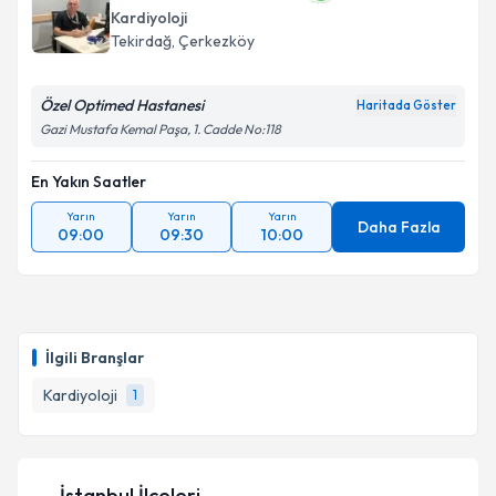
Kardiyoloji
Tekirdağ
, Çerkezköy
Özel Optimed Hastanesi
Haritada Göster
Gazi Mustafa Kemal Paşa, 1. Cadde No:118
En Yakın Saatler
Yarın
Yarın
Yarın
Daha Fazla
09:00
09:30
10:00
İlgili Branşlar
Kardiyoloji
1
İstanbul İlçeleri