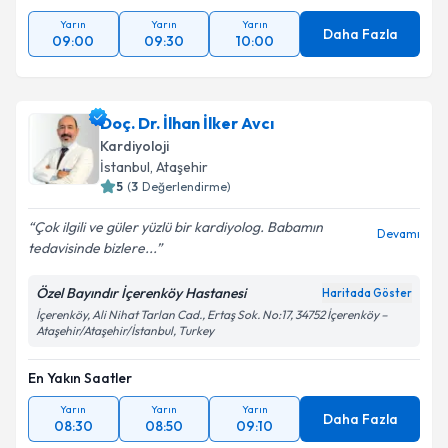
Yarın
Yarın
Yarın
Daha Fazla
09:00
09:30
10:00
Doç. Dr. İlhan İlker Avcı
Kardiyoloji
İstanbul
, Ataşehir
5
(
3
Değerlendirme)
Çok ilgili ve güler yüzlü bir kardiyolog. Babamın
Devamı
tedavisinde bizlere...
Özel Bayındır İçerenköy Hastanesi
Haritada Göster
İçerenköy, Ali Nihat Tarlan Cad., Ertaş Sok. No:17, 34752 İçerenköy –
Ataşehir/Ataşehir/İstanbul, Turkey
En Yakın Saatler
Yarın
Yarın
Yarın
Daha Fazla
08:30
08:50
09:10