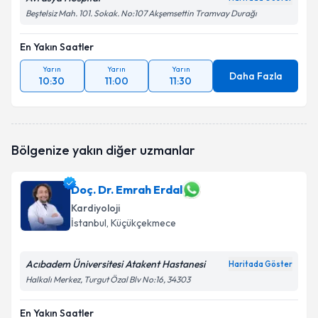
Beştelsiz Mah. 101. Sokak. No:107 Akşemsettin Tramvay Durağı
En Yakın Saatler
Yarın
Yarın
Yarın
Daha Fazla
10:30
11:00
11:30
Bölgenize yakın diğer uzmanlar
Doç. Dr. Emrah Erdal
Kardiyoloji
İstanbul
, Küçükçekmece
Acıbadem Üniversitesi Atakent Hastanesi
Haritada Göster
Halkalı Merkez, Turgut Özal Blv No:16, 34303
En Yakın Saatler