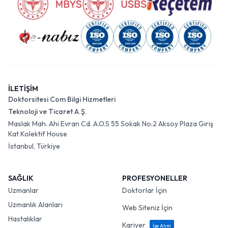
İLETİŞİM
Doktorsitesi Com Bilgi Hizmetleri
Teknoloji ve Ticaret A.Ş.
Maslak Mah. Ahi Evran Cd. A.O.S 55 Sokak No:2 Aksoy Plaza Giriş
Kat Kolektif House
İstanbul, Türkiye
SAĞLIK
PROFESYONELLER
Uzmanlar
Doktorlar İçin
Uzmanlık Alanları
Web Siteniz İçin
Hastalıklar
Kariyer
İşe Alım