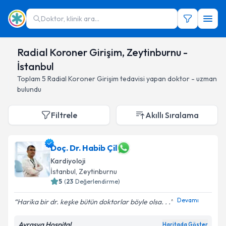
Doktor, klinik ara...
Radial Koroner Girişim, Zeytinburnu -
İstanbul
Toplam
5
Radial Koroner Girişim
tedavisi yapan doktor - uzman
bulundu
Filtrele
Akıllı Sıralama
Doç. Dr. Habib Çil
Kardiyoloji
İstanbul
, Zeytinburnu
5
(
23
Değerlendirme)
Devamı
Harika bir dr. keşke bütün doktorlar böyle olsa. . .
Avrasya Hospital
Haritada Göster