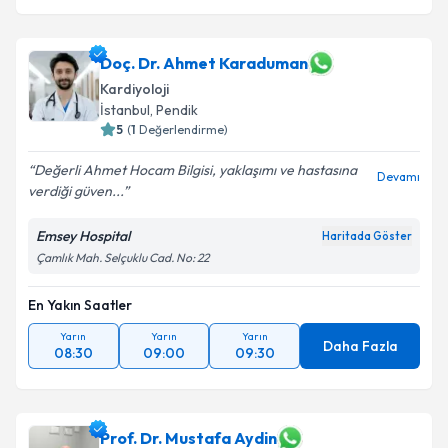
Doç. Dr. Ahmet Karaduman
Kardiyoloji
İstanbul
, Pendik
5
(
1
Değerlendirme)
Değerli Ahmet Hocam Bilgisi, yaklaşımı ve hastasına
Devamı
verdiği güven...
Emsey Hospital
Haritada Göster
Çamlık Mah. Selçuklu Cad. No: 22
En Yakın Saatler
Yarın
Yarın
Yarın
Daha Fazla
08:30
09:00
09:30
Prof. Dr. Mustafa Aydin