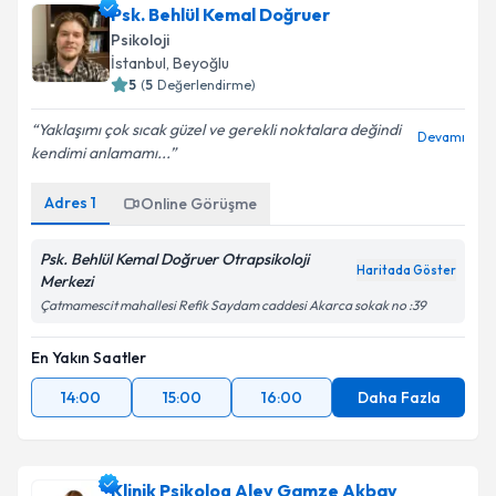
Psk. Behlül Kemal Doğruer
Psikoloji
İstanbul
, Beyoğlu
5
(
5
Değerlendirme)
Yaklaşımı çok sıcak güzel ve gerekli noktalara değindi
Devamı
kendimi anlamamı...
Adres
1
Online Görüşme
Psk. Behlül Kemal Doğruer Otrapsikoloji
Haritada Göster
Merkezi
Çatmamescit mahallesi Refik Saydam caddesi Akarca sokak no :39
En Yakın Saatler
14:00
15:00
16:00
Daha Fazla
Klinik Psikolog Alev Gamze Akbay