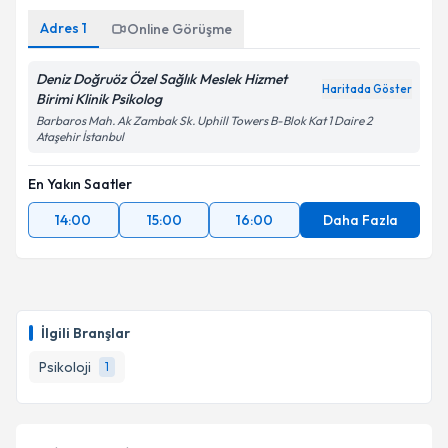
Adres
1
Online Görüşme
Deniz Doğruöz Özel Sağlık Meslek Hizmet
Haritada Göster
Birimi Klinik Psikolog
Barbaros Mah. Ak Zambak Sk. Uphill Towers B-Blok Kat 1 Daire 2
Ataşehir İstanbul
En Yakın Saatler
14:00
15:00
16:00
Daha Fazla
İlgili Branşlar
Psikoloji
1