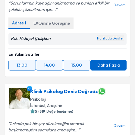
Sorunlarımın kaynağını anlamama ve bunları etkili bir
Devamı
şekilde çözebilmem için...
Adres
1
Online Görüşme
Psk. Hidayet Çalışkan
Haritada Göster
En Yakın Saatler
13:00
14:00
15:00
Daha Fazla
Klinik Psikolog Deniz Doğruöz
Psikoloji
İstanbul
, Ataşehir
5
(
319
Değerlendirme)
Aslında pek bir şey düzeleceğini umarak
Devamı
başlamamıştım seanslara ama eşim...