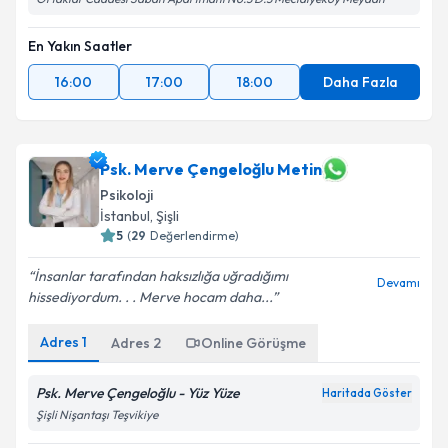
En Yakın Saatler
16:00
17:00
18:00
Daha Fazla
Psk. Merve Çengeloğlu Metin
Psikoloji
İstanbul
, Şişli
5
(
29
Değerlendirme)
İnsanlar tarafından haksızlığa uğradığımı
Devamı
hissediyordum. . . Merve hocam daha...
Adres
1
Adres
2
Online Görüşme
Psk. Merve Çengeloğlu - Yüz Yüze
Haritada Göster
Şişli Nişantaşı Teşvikiye