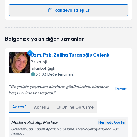
Randevu Talep Et
Randevu Takvimi Talebi
Klinik Psikolog Handan Horasan
için randevu
Bölgenize yakın diğer uzmanlar
takvimi talebi oluşturun. Size bu uzmandan randevu
almanız için bir takvim hazırlandığında e-posta ile
bilgilendireceğiz.
Uzm. Psk. Zeliha Turanoğlu Çelenk
Psikoloji
E-posta Adresiniz
İstanbul
, Şişli
5
(
103
Değerlendirme)
Geçmişte yaşanılan olayların günümüzdeki olaylarla
Devamı
bağ kurulmasını sağladı.
Kişisel verilerimin işlenmesine ilişkin
Aydınlatma
Metni
'ni okudum ve kişisel verilerimin belirtilen
kapsamda işlenmesini kabul ediyorum.
Adres
1
Adres
2
Online Görüşme
Modern Psikoloji Merkezi
Haritada Göster
Takvim Talebini Gönder
Ortaklar Cad. Sabah Apart. No:3 Daire:3 Mecidiyeköy Meydan Şişli
İstanbul