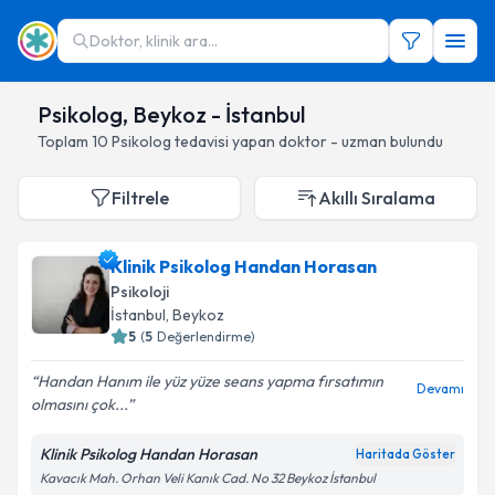
Doktor, klinik ara...
Psikolog, Beykoz - İstanbul
Toplam
10
Psikolog
tedavisi yapan doktor - uzman bulundu
Filtrele
Akıllı Sıralama
Klinik Psikolog Handan Horasan
Psikoloji
İstanbul
, Beykoz
5
(
5
Değerlendirme)
Handan Hanım ile yüz yüze seans yapma fırsatımın
Devamı
olmasını çok...
Klinik Psikolog Handan Horasan
Haritada Göster
Kavacık Mah. Orhan Veli Kanık Cad. No 32 Beykoz İstanbul