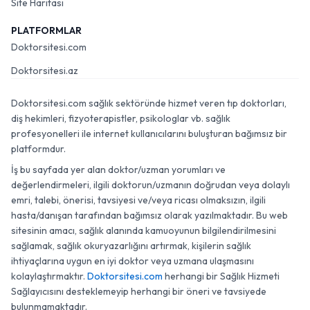
Site Haritası
PLATFORMLAR
Doktorsitesi.com
Doktorsitesi.az
Doktorsitesi.com sağlık sektöründe hizmet veren tıp doktorları,
diş hekimleri, fizyoterapistler, psikologlar vb. sağlık
profesyonelleri ile internet kullanıcılarını buluşturan bağımsız bir
platformdur.
İş bu sayfada yer alan doktor/uzman yorumları ve
değerlendirmeleri, ilgili doktorun/uzmanın doğrudan veya dolaylı
emri, talebi, önerisi, tavsiyesi ve/veya ricası olmaksızın, ilgili
hasta/danışan tarafından bağımsız olarak yazılmaktadır. Bu web
sitesinin amacı, sağlık alanında kamuoyunun bilgilendirilmesini
sağlamak, sağlık okuryazarlığını artırmak, kişilerin sağlık
ihtiyaçlarına uygun en iyi doktor veya uzmana ulaşmasını
kolaylaştırmaktır.
Doktorsitesi.com
herhangi bir Sağlık Hizmeti
Sağlayıcısını desteklemeyip herhangi bir öneri ve tavsiyede
bulunmamaktadır.