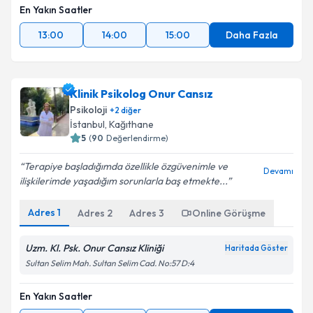
En Yakın Saatler
13:00
14:00
15:00
Daha Fazla
Klinik Psikolog Onur Cansız
Psikoloji
+
2
diğer
İstanbul
, Kağıthane
5
(
90
Değerlendirme)
Terapiye başladığımda özellikle özgüvenimle ve
Devamı
ilişkilerimde yaşadığım sorunlarla baş etmekte...
Adres
1
Adres
2
Adres
3
Online Görüşme
Uzm. Kl. Psk. Onur Cansız Kliniği
Haritada Göster
Sultan Selim Mah. Sultan Selim Cad. No:57 D:4
En Yakın Saatler