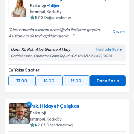
Psikoloji
+
1
diğer
İstanbul
, Kadıköy
5
(
10
Değerlendirme)
Alev hanımla asistanı aracılığıyla iletişime geçtim.
Devamı
Asistanının detaylı açıklamalarla ...
Uzm. Kl. Psk. Alev Gamze Akbay
Haritada Göster
Caddebostan, Operatör Cemil Topuzlu Cd. No:121 blok d:11, 34728
En Yakın Saatler
13:00
14:00
15:00
Daha Fazla
Psk. Hidayet Çalışkan
Psikoloji
İstanbul
, Kadıköy
4.9
(
15
Değerlendirme)