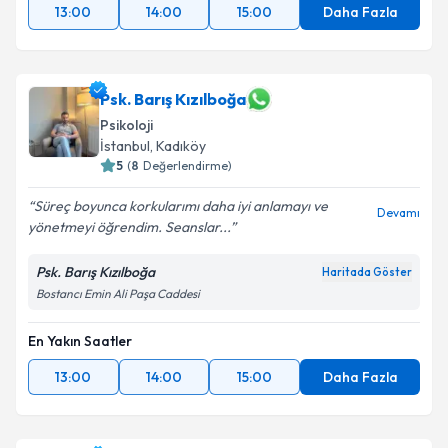
13:00
14:00
15:00
Daha Fazla
Psk. Barış Kızılboğa
Psikoloji
İstanbul
, Kadıköy
5
(
8
Değerlendirme)
Süreç boyunca korkularımı daha iyi anlamayı ve
Devamı
yönetmeyi öğrendim. Seanslar...
Psk. Barış Kızılboğa
Haritada Göster
Bostancı Emin Ali Paşa Caddesi
En Yakın Saatler
13:00
14:00
15:00
Daha Fazla