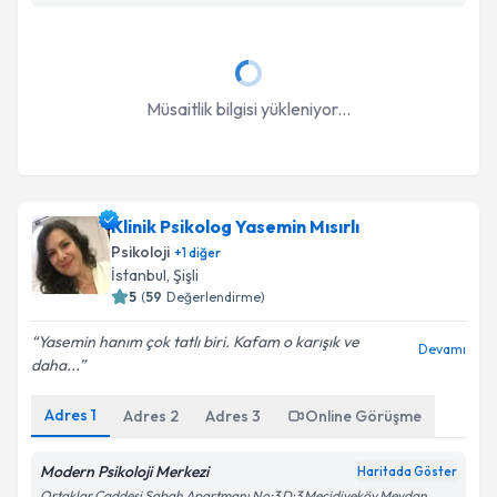
Müsaitlik bilgisi yükleniyor...
Klinik Psikolog Yasemin Mısırlı
Psikoloji
+
1
diğer
İstanbul
, Şişli
5
(
59
Değerlendirme)
Yasemin hanım çok tatlı biri. Kafam o karışık ve
Devamı
daha...
Adres
1
Adres
2
Adres
3
Online Görüşme
Modern Psikoloji Merkezi
Haritada Göster
Ortaklar Caddesi Sabah Apartmanı No:3 D:3 Mecidiyeköy Meydan