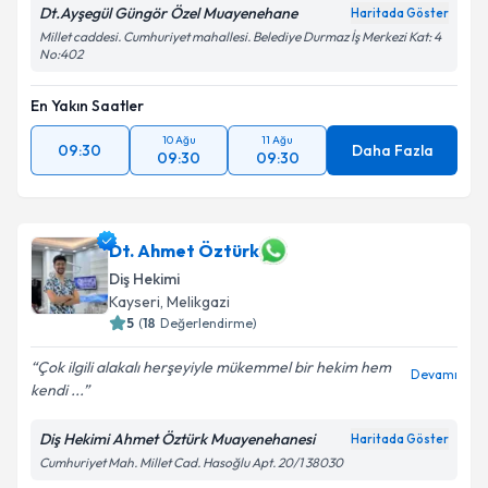
Dt.Ayşegül Güngör Özel Muayenehane
Haritada Göster
Millet caddesi. Cumhuriyet mahallesi. Belediye Durmaz İş Merkezi Kat: 4
No:402
En Yakın Saatler
10 Ağu
11 Ağu
09:30
Daha Fazla
09:30
09:30
Dt. Ahmet Öztürk
Diş Hekimi
Kayseri
, Melikgazi
5
(
18
Değerlendirme)
Çok ilgili alakalı herşeyiyle mükemmel bir hekim hem
Devamı
kendi ...
Diş Hekimi Ahmet Öztürk Muayenehanesi
Haritada Göster
Cumhuriyet Mah. Millet Cad. Hasoğlu Apt. 20/1 38030