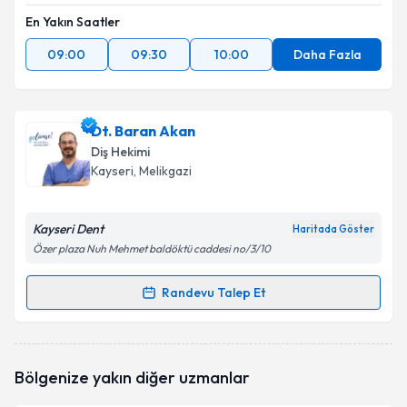
En Yakın Saatler
09:00
09:30
10:00
Daha Fazla
Dt. Baran Akan
Diş Hekimi
Kayseri
, Melikgazi
Kayseri Dent
Haritada Göster
Özer plaza Nuh Mehmet baldöktü caddesi no/3/10
Randevu Talep Et
Randevu Takvimi Talebi
Dt. Baran Akan
için randevu takvimi talebi oluşturun.
Bölgenize yakın diğer uzmanlar
Size bu uzmandan randevu almanız için bir takvim
hazırlandığında e-posta ile bilgilendireceğiz.