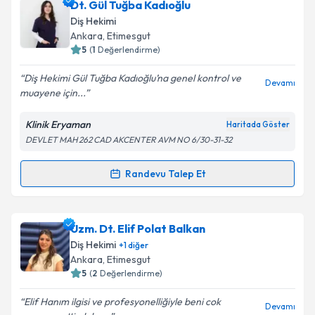
Uzm. Dt. Büşra Özdemiray
için randevu takvimi
Dt. Gül Tuğba Kadıoğlu
talebi oluşturun. Size bu uzmandan randevu almanız
Diş Hekimi
için bir takvim hazırlandığında e-posta ile
Ankara
, Etimesgut
bilgilendireceğiz.
5
(
1
Değerlendirme)
E-posta Adresiniz
Diş Hekimi Gül Tuğba Kadıoğlu’na genel kontrol ve
Devamı
muayene için...
Klinik Eryaman
Haritada Göster
DEVLET MAH 262 CAD AKCENTER AVM NO 6/30-31-32
Kişisel verilerimin işlenmesine ilişkin
Aydınlatma
Metni
'ni okudum ve kişisel verilerimin belirtilen
kapsamda işlenmesini kabul ediyorum.
Randevu Talep Et
Randevu Takvimi Talebi
Takvim Talebini Gönder
Dt. Gül Tuğba Kadıoğlu
için randevu takvimi talebi
Uzm. Dt. Elif Polat Balkan
oluşturun. Size bu uzmandan randevu almanız için bir
Diş Hekimi
+
1
diğer
takvim hazırlandığında e-posta ile bilgilendireceğiz.
Ankara
, Etimesgut
5
(
2
Değerlendirme)
E-posta Adresiniz
Elif Hanım ilgisi ve profesyonelliğiyle beni cok
Devamı