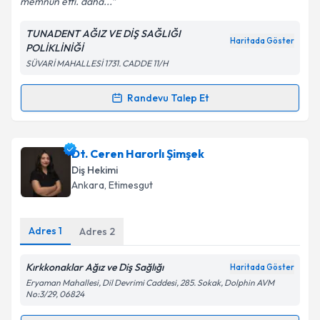
memnun etti. daha...
TUNADENT AĞIZ VE DİŞ SAĞLIĞI
Kişisel verilerimin işlenmesine ilişkin
Aydınlatma
Haritada Göster
POLİKLİNİĞİ
Metni
'ni okudum ve kişisel verilerimin belirtilen
SÜVARİ MAHALLESİ 1731. CADDE 11/H
kapsamda işlenmesini kabul ediyorum.
Randevu Talep Et
Randevu Takvimi Talebi
Takvim Talebini Gönder
Uzm. Dt. Elif Polat Balkan
için randevu takvimi
Dt. Ceren Harorlı Şimşek
talebi oluşturun. Size bu uzmandan randevu almanız
Diş Hekimi
için bir takvim hazırlandığında e-posta ile
Ankara
, Etimesgut
bilgilendireceğiz.
E-posta Adresiniz
Adres
1
Adres
2
Kırkkonaklar Ağız ve Diş Sağlığı
Haritada Göster
Eryaman Mahallesi, Dil Devrimi Caddesi, 285. Sokak, Dolphin AVM
Kişisel verilerimin işlenmesine ilişkin
Aydınlatma
No:3/29, 06824
Metni
'ni okudum ve kişisel verilerimin belirtilen