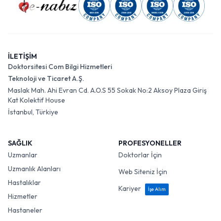
İLETİŞİM
Doktorsitesi Com Bilgi Hizmetleri
Teknoloji ve Ticaret A.Ş.
Maslak Mah. Ahi Evran Cd. A.O.S 55 Sokak No:2 Aksoy Plaza Giriş
Kat Kolektif House
İstanbul, Türkiye
SAĞLIK
PROFESYONELLER
Uzmanlar
Doktorlar İçin
Uzmanlık Alanları
Web Siteniz İçin
Hastalıklar
Kariyer
İşe Alım
Hizmetler
Hastaneler