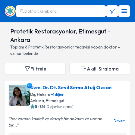
Doktor, klinik ara...
Protetik Restorasyonlar, Etimesgut -
Ankara
Toplam
6
Protetik Restorasyonlar
tedavisi yapan doktor -
uzman bulundu
Filtrele
Akıllı Sıralama
Uzm. Dr. Dt. Sevil Sema Atuğ Özcan
Diş Hekimi
+
1
diğer
Ankara
, Etimesgut
5
(
816
Değerlendirme)
her zaman kaliteli ve detaylı bir anlatım ve uzman
Devamı
bir...