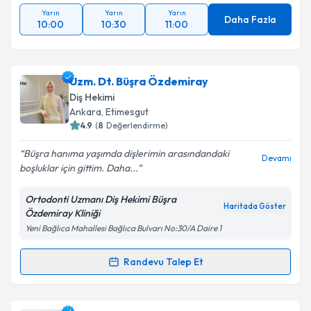
Yarın
Yarın
Yarın
Daha Fazla
10:00
10:30
11:00
Uzm. Dt. Büşra Özdemiray
Diş Hekimi
Ankara
, Etimesgut
4.9
(
8
Değerlendirme)
Büşra hanıma yaşımda dişlerimin arasındandaki
Devamı
boşluklar için gittim. Daha...
Ortodonti Uzmanı Diş Hekimi Büşra
Haritada Göster
Özdemiray Kliniği
Yeni Bağlıca Mahallesi Bağlıca Bulvarı No:30/A Daire 1
Randevu Talep Et
Randevu Takvimi Talebi