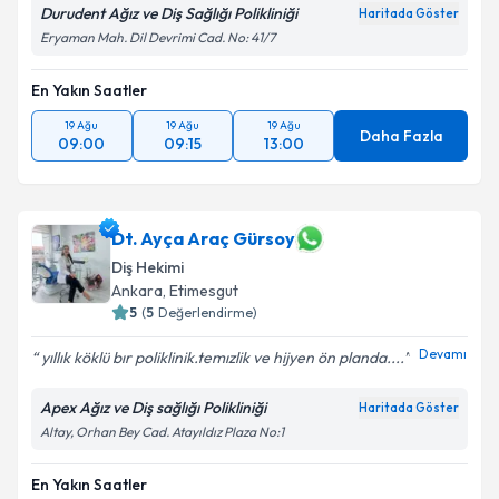
Durudent Ağız ve Diş Sağlığı Polikliniği
Haritada Göster
Eryaman Mah. Dil Devrimi Cad. No: 41/7
En Yakın Saatler
19 Ağu
19 Ağu
19 Ağu
Daha Fazla
09:00
09:15
13:00
Dt. Ayça Araç Gürsoy
Diş Hekimi
Ankara
, Etimesgut
5
(
5
Değerlendirme)
Devamı
yıllık köklü bır poliklinik.temızlik ve hijyen ön planda....
Apex Ağız ve Diş sağlığı Polikliniği
Haritada Göster
Altay, Orhan Bey Cad. Atayıldız Plaza No:1
En Yakın Saatler