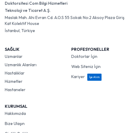
Doktorsitesi Com Bilgi Hizmetleri
Teknoloji ve Ticaret A.Ş.
Maslak Mah. Ahi Evran Cd. A.O.S 55 Sokak No:2 Aksoy Plaza Giriş
Kat Kolektif House
İstanbul, Türkiye
SAĞLIK
PROFESYONELLER
Uzmanlar
Doktorlar İçin
Uzmanlık Alanları
Web Siteniz İçin
Hastalıklar
Kariyer
İşe Alım
Hizmetler
Hastaneler
KURUMSAL
Hakkımızda
Bize Ulaşın