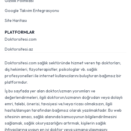
Gizlilik Politikası
Google Takvim Entegrasyonu
Site Haritası
PLATFORMLAR
Doktorsitesi.com
Doktorsitesi.az
Doktorsitesi.com sağlık sektöründe hizmet veren tıp doktorları,
diş hekimleri, fizyoterapistler, psikologlar vb. sağlık
profesyonelleri ile internet kullanıcılarını buluşturan bağımsız bir
platformdur.
İş bu sayfada yer alan doktor/uzman yorumları ve
değerlendirmeleri, ilgili doktorun/uzmanın doğrudan veya dolaylı
emri, talebi, önerisi, tavsiyesi ve/veya ricası olmaksızın, ilgili
hasta/danışan tarafından bağımsız olarak yazılmaktadır. Bu web
sitesinin amacı, sağlık alanında kamuoyunun bilgilendirilmesini
sağlamak, sağlık okuryazarlığını artırmak, kişilerin sağlık
ihtiyaçlarına uygun en iyi doktor veya uzmana ulaşmasını