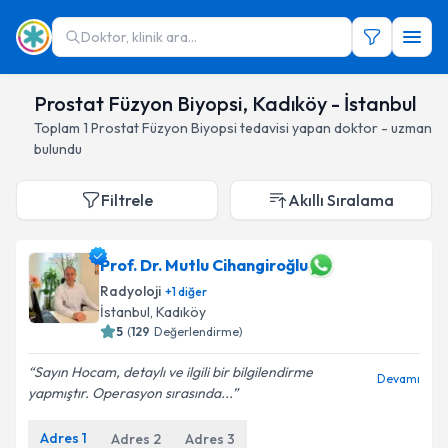
Doktor, klinik ara...
Prostat Füzyon Biyopsi, Kadıköy - İstanbul
Toplam
1
Prostat Füzyon Biyopsi
tedavisi yapan doktor - uzman
bulundu
Filtrele
Akıllı Sıralama
Prof. Dr. Mutlu Cihangiroğlu
Radyoloji
+
1
diğer
İstanbul
, Kadıköy
5
(
129
Değerlendirme)
Sayın Hocam, detaylı ve ilgili bir bilgilendirme
Devamı
yapmıştır. Operasyon sırasında...
Adres
1
Adres
2
Adres
3