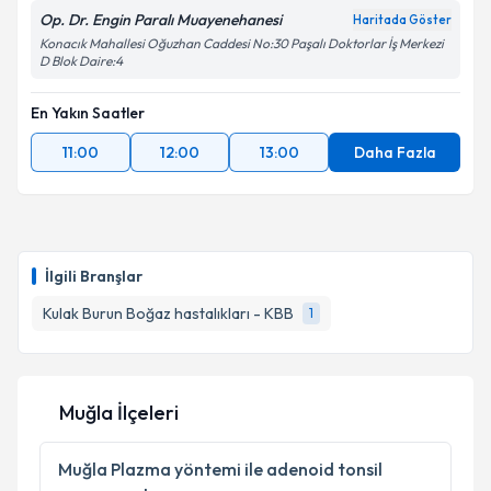
Op. Dr. Engin Paralı Muayenehanesi
Haritada Göster
Konacık Mahallesi Oğuzhan Caddesi No:30 Paşalı Doktorlar İş Merkezi
D Blok Daire:4
En Yakın Saatler
11:00
12:00
13:00
Daha Fazla
İlgili Branşlar
Kulak Burun Boğaz hastalıkları - KBB
1
Muğla İlçeleri
Muğla
Plazma yöntemi ile adenoid tonsil