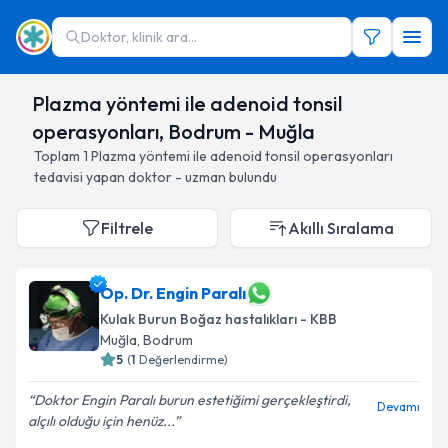
Doktor, klinik ara...
Plazma yöntemi ile adenoid tonsil
operasyonları, Bodrum - Muğla
Toplam
1
Plazma yöntemi ile adenoid tonsil operasyonları
tedavisi yapan doktor - uzman bulundu
Filtrele
Akıllı Sıralama
Op. Dr. Engin Paralı
Kulak Burun Boğaz hastalıkları - KBB
Muğla
, Bodrum
5
(
1
Değerlendirme)
Doktor Engin Paralı burun estetiğimi gerçekleştirdi,
Devamı
alçılı olduğu için henüz...