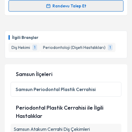
Randevu Talep Et
Randevu Takvimi Talebi
Prof. Dr. İlker Keskiner
için randevu takvimi talebi
oluşturun. Size bu uzmandan randevu almanız için bir
İlgili Branşlar
takvim hazırlandığında e-posta ile bilgilendireceğiz.
Diş Hekimi
Periodontoloji (Dişeti Hastalıkları)
1
1
E-posta Adresiniz
Samsun İlçeleri
Kişisel verilerimin işlenmesine ilişkin
Aydınlatma
Metni
'ni okudum ve kişisel verilerimin belirtilen
Samsun
Periodontal Plastik Cerrahisi
kapsamda işlenmesini kabul ediyorum.
Periodontal Plastik Cerrahisi ile İlgili
Takvim Talebini Gönder
Hastalıklar
Samsun Atakum Cerrahi Diş Çekimleri