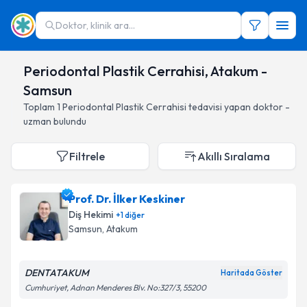
Doktor, klinik ara...
Periodontal Plastik Cerrahisi, Atakum -
Samsun
Toplam
1
Periodontal Plastik Cerrahisi
tedavisi yapan doktor -
uzman bulundu
Filtrele
Akıllı Sıralama
Prof. Dr. İlker Keskiner
Diş Hekimi
+
1
diğer
Samsun
, Atakum
DENTATAKUM
Haritada Göster
Cumhuriyet, Adnan Menderes Blv. No:327/3, 55200