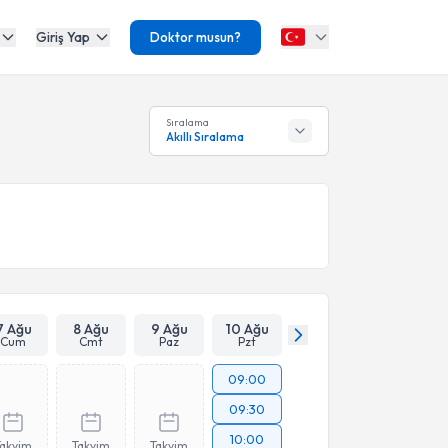
Giriş Yap
Doktor musun?
Sıralama
Akıllı Sıralama
7 Ağu
8 Ağu
9 Ağu
10 Ağu
Cum
Cmt
Paz
Pzt
09:00
09:30
10:00
Takvim
Takvim
Takvim