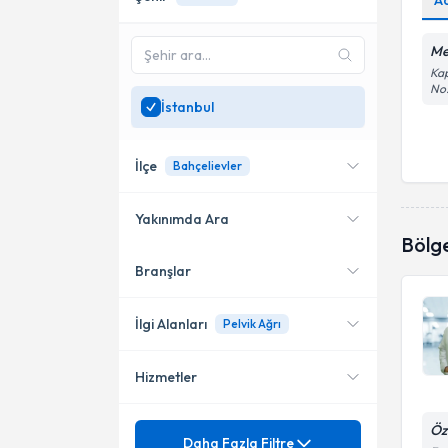
A
Me
Kap
No
İstanbul
İlçe
Bahçelievler
Yakınımda Ara
Bölg
Branşlar
Konumuma yakın uzmanları
Bahçelievler
göster
Şişli
İlgi Alanları
Pelvik Ağrı
Hizmetler
Dahiliye - İç Hastalıkları
Gastroenteroloji
Öz
Sigorta
Ağız Kokusu (Halitosis)
Daha Fazla Filtre