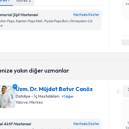
dres
1
Adres
2
ka
morial Şişli Hastanesi
Haritada Göster
tan Paşa, Kaptan Paşa Mah. Piyale Paşa Bulv, Okmeydanı Cd.
:4
enize yakın diğer uzmanlar
Uzm. Dr. Müjdat Batur Canöz
Dahiliye - İç Hastalıkları
+
1
diğer
Yalova
, Merkez
el Aktif Hastanesi
Haritada Göster
ka