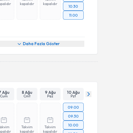
palıdır
kapalıdır
kapalıdır
10:30
11:00
Daha Fazla Göster
7 Ağu
8 Ağu
9 Ağu
10 Ağu
Cum
Cmt
Paz
Pzt
09:00
09:30
10:00
Takvim
Takvim
Takvim
palıdır
kapalıdır
kapalıdır