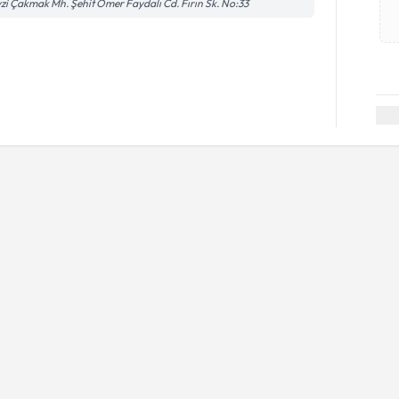
zi Çakmak Mh. Şehit Ömer Faydalı Cd. Fırın Sk. No:33