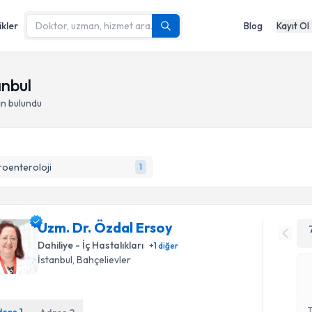
ikler
Blog
Kayıt Ol
anbul
an bulundu
oenteroloji
1
Uzm. Dr. Özdal Ersoy
Dahiliye - İç Hastalıkları
+
1
diğer
İstanbul
, Bahçelievler