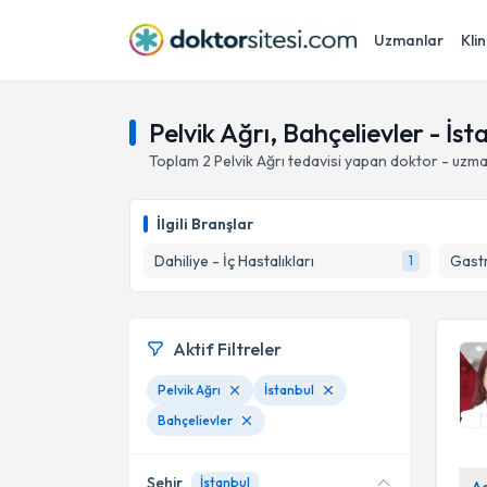
Uzmanlar
Klin
Pelvik Ağrı, Bahçelievler - İst
Toplam
2
Pelvik Ağrı
tedavisi yapan doktor - uzm
İlgili Branşlar
Dahiliye - İç Hastalıkları
Gastr
1
Aktif Filtreler
Pelvik Ağrı
İstanbul
Bahçelievler
Şehir
İstanbul