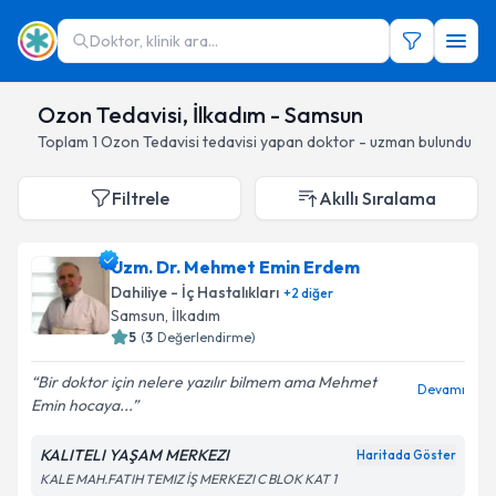
Doktor, klinik ara...
Ozon Tedavisi, İlkadım - Samsun
Toplam
1
Ozon Tedavisi
tedavisi yapan doktor - uzman bulundu
Filtrele
Akıllı Sıralama
Uzm. Dr. Mehmet Emin Erdem
Dahiliye - İç Hastalıkları
+
2
diğer
Samsun
, İlkadım
5
(
3
Değerlendirme)
Bir doktor için nelere yazılır bilmem ama Mehmet
Devamı
Emin hocaya...
KALITELI YAŞAM MERKEZI
Haritada Göster
KALE MAH.FATIH TEMIZ İŞ MERKEZI C BLOK KAT 1