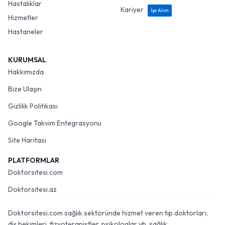
Hastalıklar
Kariyer
İşe Alım
Hizmetler
Hastaneler
KURUMSAL
Hakkımızda
Bize Ulaşın
Gizlilik Politikası
Google Takvim Entegrasyonu
Site Haritası
PLATFORMLAR
Doktorsitesi.com
Doktorsitesi.az
Doktorsitesi.com sağlık sektöründe hizmet veren tıp doktorları,
diş hekimleri, fizyoterapistler, psikologlar vb. sağlık