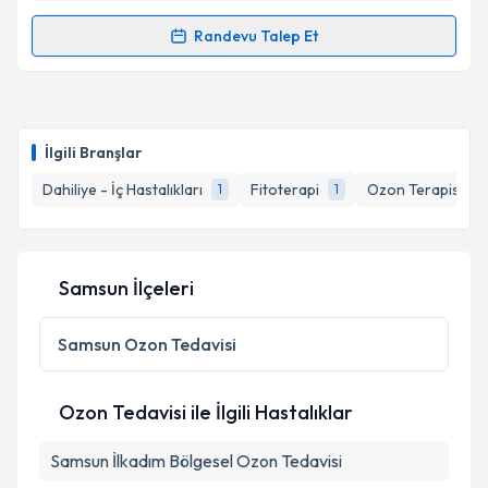
Randevu Talep Et
Randevu Takvimi Talebi
Uzm. Dr. Mehmet Emin Erdem
için randevu takvimi
talebi oluşturun. Size bu uzmandan randevu almanız
İlgili Branşlar
için bir takvim hazırlandığında e-posta ile
bilgilendireceğiz.
Dahiliye - İç Hastalıkları
Fitoterapi
Ozon Terapisi
1
1
1
E-posta Adresiniz
Samsun İlçeleri
Kişisel verilerimin işlenmesine ilişkin
Aydınlatma
Samsun
Ozon Tedavisi
Metni
'ni okudum ve kişisel verilerimin belirtilen
kapsamda işlenmesini kabul ediyorum.
Ozon Tedavisi ile İlgili Hastalıklar
Takvim Talebini Gönder
Samsun İlkadım Bölgesel Ozon Tedavisi