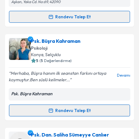
Aşkan, Yaka Cd. No:69, 42090
Randevu Talep Et
Randevu Takvimi Talebi
Psk. Beyza Nur Çuhadar
için randevu takvimi talebi
Psk. Büşra Kahraman
oluşturun. Size bu uzmandan randevu almanız için bir
Psikoloji
takvim hazırlandığında e-posta ile bilgilendireceğiz.
Konya
, Selçuklu
5
(
5
Değerlendirme)
E-posta Adresiniz
Merhaba, Büşra hanım ilk seanstan farkını ortaya
Devamı
koymuştur.Ben süslü kelimeler...
Psk. Büşra Kahraman
Kişisel verilerimin işlenmesine ilişkin
Aydınlatma
Metni
'ni okudum ve kişisel verilerimin belirtilen
kapsamda işlenmesini kabul ediyorum.
Randevu Talep Et
Randevu Takvimi Talebi
Takvim Talebini Gönder
Psk. Büşra Kahraman
için randevu takvimi talebi
Psk. Dan. Saliha Sümeyye Canlıer