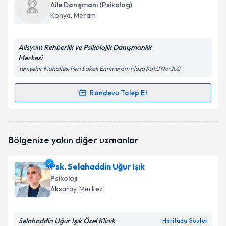
oluşturun. Size bu uzmandan randevu almanız için bir
Aile Danışmanı (Psikolog)
takvim hazırlandığında e-posta ile bilgilendireceğiz.
Konya
, Meram
E-posta Adresiniz
Alisyum Rehberlik ve Psikolojik Danışmanlık
Merkezi
Yenişehir Mahallesi Peri Sokak Ennmeram Plaza Kat:2 No:202
Kişisel verilerimin işlenmesine ilişkin
Aydınlatma
Metni
'ni okudum ve kişisel verilerimin belirtilen
Randevu Talep Et
Randevu Takvimi Talebi
kapsamda işlenmesini kabul ediyorum.
Psk. Dan. Saliha Sümeyye Canlıer
için randevu
Takvim Talebini Gönder
Bölgenize yakın diğer uzmanlar
takvimi talebi oluşturun. Size bu uzmandan randevu
almanız için bir takvim hazırlandığında e-posta ile
bilgilendireceğiz.
Psk. Selahaddin Uğur Işık
Psikoloji
E-posta Adresiniz
Aksaray
, Merkez
Selahaddin Uğur Işık Özel Klinik
Haritada Göster