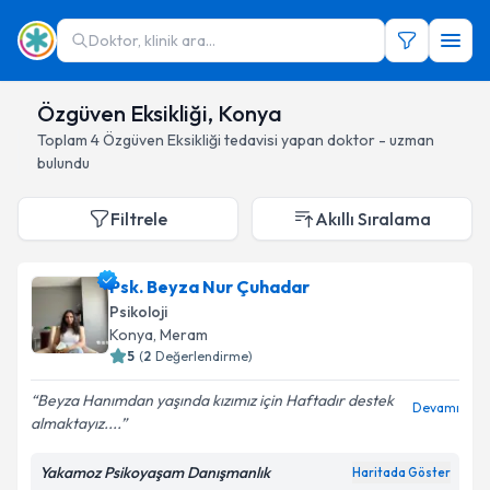
Doktor, klinik ara...
Özgüven Eksikliği, Konya
Toplam
4
Özgüven Eksikliği
tedavisi yapan doktor - uzman
bulundu
Filtrele
Akıllı Sıralama
Psk. Beyza Nur Çuhadar
Psikoloji
Konya
, Meram
5
(
2
Değerlendirme)
Beyza Hanımdan yaşında kızımız için Haftadır destek
Devamı
almaktayız....
Yakamoz Psikoyaşam Danışmanlık
Haritada Göster