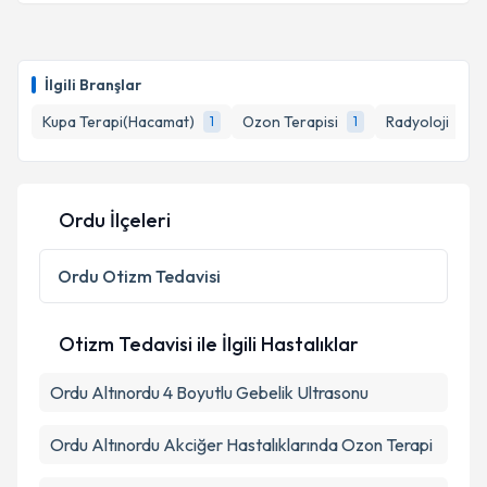
Uzm. Dr. Şenay Yener Öztürk
için randevu takvimi
talebi oluşturun. Size bu uzmandan randevu almanız
İlgili Branşlar
için bir takvim hazırlandığında e-posta ile
bilgilendireceğiz.
Kupa Terapi(Hacamat)
Ozon Terapisi
Radyoloji
1
1
1
E-posta Adresiniz
Ordu İlçeleri
Kişisel verilerimin işlenmesine ilişkin
Aydınlatma
Ordu
Otizm Tedavisi
Metni
'ni okudum ve kişisel verilerimin belirtilen
kapsamda işlenmesini kabul ediyorum.
Otizm Tedavisi ile İlgili Hastalıklar
Takvim Talebini Gönder
Ordu Altınordu 4 Boyutlu Gebelik Ultrasonu
Ordu Altınordu Akciğer Hastalıklarında Ozon Terapi