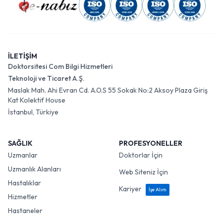
İLETİŞİM
Doktorsitesi Com Bilgi Hizmetleri
Teknoloji ve Ticaret A.Ş.
Maslak Mah. Ahi Evran Cd. A.O.S 55 Sokak No:2 Aksoy Plaza Giriş
Kat Kolektif House
İstanbul, Türkiye
SAĞLIK
PROFESYONELLER
Uzmanlar
Doktorlar İçin
Uzmanlık Alanları
Web Siteniz İçin
Hastalıklar
Kariyer
İşe Alım
Hizmetler
Hastaneler