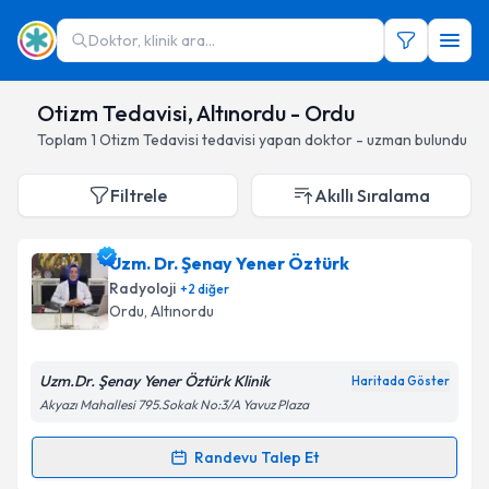
Doktor, klinik ara...
Otizm Tedavisi, Altınordu - Ordu
Toplam
1
Otizm Tedavisi
tedavisi yapan doktor - uzman bulundu
Filtrele
Akıllı Sıralama
Uzm. Dr. Şenay Yener Öztürk
Radyoloji
+
2
diğer
Ordu
, Altınordu
Uzm.Dr. Şenay Yener Öztürk Klinik
Haritada Göster
Akyazı Mahallesi 795.Sokak No:3/A Yavuz Plaza
Randevu Talep Et
Randevu Takvimi Talebi