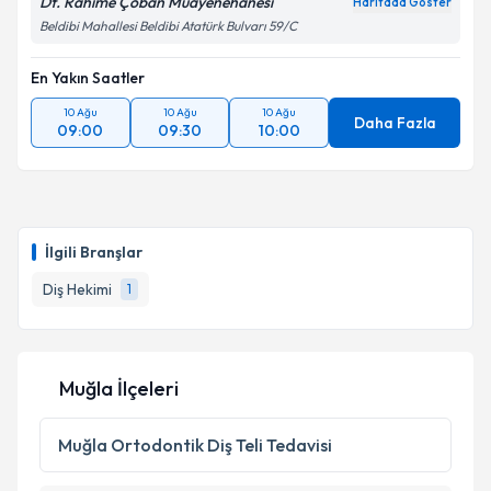
Dt. Rahime Çoban Muayenehanesi
Haritada Göster
Beldibi Mahallesi Beldibi Atatürk Bulvarı 59/C
En Yakın Saatler
10 Ağu
10 Ağu
10 Ağu
Daha Fazla
09:00
09:30
10:00
İlgili Branşlar
Diş Hekimi
1
Muğla İlçeleri
Muğla
Ortodontik Diş Teli Tedavisi