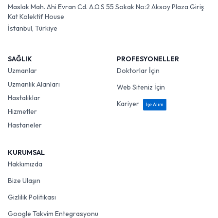
Maslak Mah. Ahi Evran Cd. A.O.S 55 Sokak No:2 Aksoy Plaza Giriş
Kat Kolektif House
İstanbul, Türkiye
SAĞLIK
PROFESYONELLER
Uzmanlar
Doktorlar İçin
Uzmanlık Alanları
Web Siteniz İçin
Hastalıklar
Kariyer
İşe Alım
Hizmetler
Hastaneler
KURUMSAL
Hakkımızda
Bize Ulaşın
Gizlilik Politikası
Google Takvim Entegrasyonu