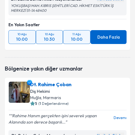
YOKUŞBAŞI MAH. KIBRIS ŞEHİTLERİ CAD. HİKMET ESKİTÜRK İŞ
MERKEZİ 51-1A 48400
En Yakın Saatler
10 Ağu
10 Ağu
11 Ağu
Daha Fazla
10:00
10:30
10:00
Bölgenize yakın diğer uzmanlar
Dt. Rahime Çoban
Diş Hekimi
Muğla
, Marmaris
5
(
1
Değerlendirme)
“Rahime Hanım gerçekten işini severek yapan
Devamı
Alanında son derece başarılı...