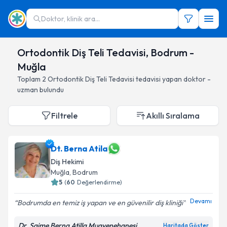
Doktor, klinik ara...
Ortodontik Diş Teli Tedavisi, Bodrum -
Muğla
Toplam
2
Ortodontik Diş Teli Tedavisi
tedavisi yapan doktor -
uzman bulundu
Filtrele
Akıllı Sıralama
Dt. Berna Atila
Diş Hekimi
Muğla
, Bodrum
5
(
60
Değerlendirme)
Devamı
Bodrumda en temiz iş yapan ve en güvenilir diş kliniği
Dr. Saime Berna Atilla Muayenehanesi
Haritada Göster