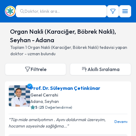
Doktor, klinik ara...
Organ Nakli (Karaciğer, Böbrek Nakli),
Seyhan - Adana
Toplam
1
Organ Nakli (Karaciğer, Böbrek Nakli)
tedavisi yapan
doktor - uzman bulundu
Filtrele
Akıllı Sıralama
Prof. Dr. Süleyman Çetinkünar
Genel Cerrahi
Adana
, Seyhan
5
(
25
Değerlendirme)
Tüp mide ameliyatımın . Ayını doldurmak üzereyim,
Devamı
hocamın sayesinde sağlığıma...