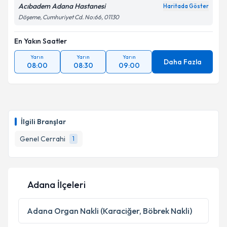
Acıbadem Adana Hastanesi
Haritada Göster
Döşeme, Cumhuriyet Cd. No:66, 01130
En Yakın Saatler
Yarın
Yarın
Yarın
Daha Fazla
08:00
08:30
09:00
İlgili Branşlar
Genel Cerrahi
1
Adana İlçeleri
Adana
Organ Nakli (Karaciğer, Böbrek Nakli)