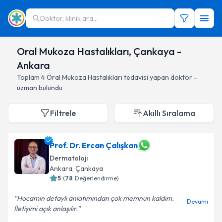
Doktor, klinik ara...
Oral Mukoza Hastalıkları, Çankaya -
Ankara
Toplam
4
Oral Mukoza Hastalıkları
tedavisi yapan doktor -
uzman bulundu
Filtrele
Akıllı Sıralama
Prof. Dr. Ercan Çalışkan
Dermatoloji
Ankara
, Çankaya
5
(
78
Değerlendirme)
Hocamın detaylı anlatımından çok memnun kaldım.
Devamı
İletişimi açık anlaşılır.