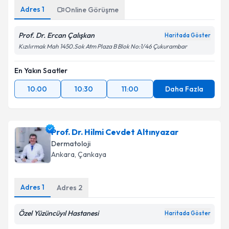
Adres
1
Online Görüşme
Prof. Dr. Ercan Çalışkan
Haritada Göster
Kızılırmak Mah 1450.Sok Atm Plaza B Blok No:1/46 Çukurambar
En Yakın Saatler
10:00
10:30
11:00
Daha Fazla
Prof. Dr. Hilmi Cevdet Altınyazar
Dermatoloji
Ankara
, Çankaya
Adres
1
Adres
2
Özel Yüzüncüyıl Hastanesi
Haritada Göster