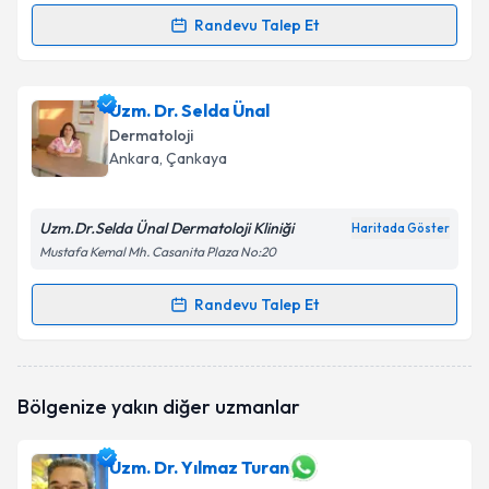
Randevu Talep Et
Randevu Takvimi Talebi
Prof. Dr. Hilmi Cevdet Altınyazar
için randevu
Uzm. Dr. Selda Ünal
takvimi talebi oluşturun. Size bu uzmandan randevu
Dermatoloji
almanız için bir takvim hazırlandığında e-posta ile
Ankara
, Çankaya
bilgilendireceğiz.
E-posta Adresiniz
Uzm.Dr.Selda Ünal Dermatoloji Kliniği
Haritada Göster
Mustafa Kemal Mh. Casanita Plaza No:20
Randevu Talep Et
Randevu Takvimi Talebi
Kişisel verilerimin işlenmesine ilişkin
Aydınlatma
Metni
'ni okudum ve kişisel verilerimin belirtilen
kapsamda işlenmesini kabul ediyorum.
Uzm. Dr. Selda Ünal
için randevu takvimi talebi
Bölgenize yakın diğer uzmanlar
oluşturun. Size bu uzmandan randevu almanız için bir
takvim hazırlandığında e-posta ile bilgilendireceğiz.
Takvim Talebini Gönder
Uzm. Dr. Yılmaz Turan
E-posta Adresiniz