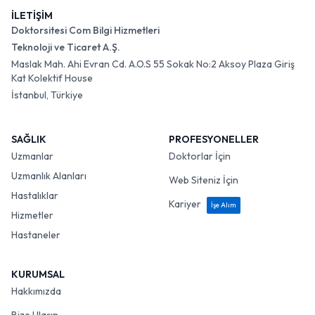
İLETİŞİM
Doktorsitesi Com Bilgi Hizmetleri
Teknoloji ve Ticaret A.Ş.
Maslak Mah. Ahi Evran Cd. A.O.S 55 Sokak No:2 Aksoy Plaza Giriş
Kat Kolektif House
İstanbul, Türkiye
SAĞLIK
PROFESYONELLER
Uzmanlar
Doktorlar İçin
Uzmanlık Alanları
Web Siteniz İçin
Hastalıklar
Kariyer
İşe Alım
Hizmetler
Hastaneler
KURUMSAL
Hakkımızda