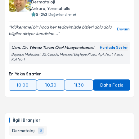
Dermatoloji
Ankara
, Yenimahalle
5
(
242
Değerlendirme)
Kişisel verilerimin işlenmesine ilişkin
Aydınlatma
Mükemmel bir hoca her tedavimizde bizleri dolu dolu
Devamı
Metni
'ni okudum ve kişisel verilerimin belirtilen
bilgilendiriyor kendisine...
kapsamda işlenmesini kabul ediyorum.
Uzm. Dr. Yılmaz Turan Özel Muayenehanesi
Haritada Göster
Beştepe Mahallesi, 32. Cadde, Moment Beştepe Plaza, Apt. No:1, Asma
Takvim Talebini Gönder
Kat No:1
En Yakın Saatler
10:00
10:30
11:30
Daha Fazla
İlgili Branşlar
Dermatoloji
3