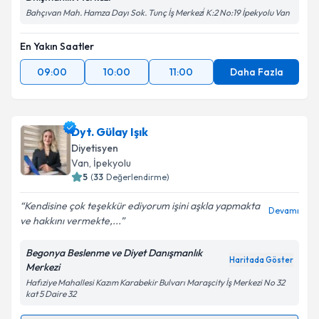
Bahçıvan Mah. Hamza Dayı Sok. Tunç İş Merkezi̇ K:2 No:19 İpekyolu Van
En Yakın Saatler
09:00
10:00
11:00
Daha Fazla
Dyt. Gülay Işık
Diyetisyen
Van
, İpekyolu
5
(
33
Değerlendirme)
Kendisine çok teşekkür ediyorum işini aşkla yapmakta
Devamı
ve hakkını vermekte,...
Begonya Beslenme ve Diyet Danışmanlık
Haritada Göster
Merkezi
Hafıziye Mahallesi Kazım Karabekir Bulvarı Maraşcity İş Merkezi No 32
kat 5 Daire 32