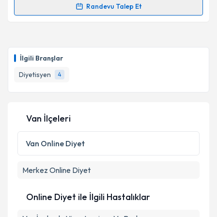
Randevu Talep Et
Randevu Takvimi Talebi
Dyt. Gülay Işık
için randevu takvimi talebi oluşturun.
Size bu uzmandan randevu almanız için bir takvim
İlgili Branşlar
hazırlandığında e-posta ile bilgilendireceğiz.
Diyetisyen
4
E-posta Adresiniz
Van İlçeleri
Kişisel verilerimin işlenmesine ilişkin
Aydınlatma
Metni
'ni okudum ve kişisel verilerimin belirtilen
Van
Online Diyet
kapsamda işlenmesini kabul ediyorum.
Merkez
Online Diyet
Takvim Talebini Gönder
Online Diyet ile İlgili Hastalıklar