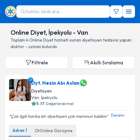
Doktor, klinik ara...
Online Diyet, İpekyolu - Van
Toplam
4
Online Diyet hizmeti sunan diyetisyen
tedavisi yapan
doktor - uzman bulundu
Filtrele
Akıllı Sıralama
Dyt. Hezin Abı Aslan
Diyetisyen
Van
, İpekyolu
5
(
17
Değerlendirme)
Devamı
Çok ilgili harika bir diyetisyen çok memnun kaldım
Adres
1
Online Görüşme