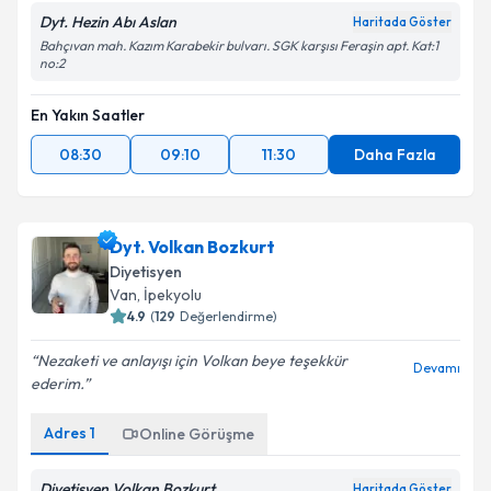
Dyt. Hezin Abı Aslan
Haritada Göster
Bahçıvan mah. Kazım Karabekir bulvarı. SGK karşısı Feraşin apt. Kat:1
no:2
En Yakın Saatler
08:30
09:10
11:30
Daha Fazla
Dyt. Volkan Bozkurt
Diyetisyen
Van
, İpekyolu
4.9
(
129
Değerlendirme)
Nezaketi ve anlayışı için Volkan beye teşekkür
Devamı
ederim.
Adres
1
Online Görüşme
Diyetisyen Volkan Bozkurt
Haritada Göster