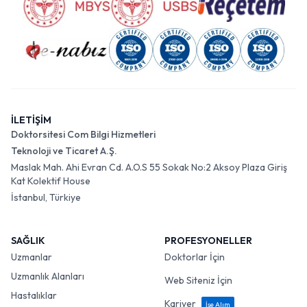
İLETİŞİM
Doktorsitesi Com Bilgi Hizmetleri
Teknoloji ve Ticaret A.Ş.
Maslak Mah. Ahi Evran Cd. A.O.S 55 Sokak No:2 Aksoy Plaza Giriş
Kat Kolektif House
İstanbul, Türkiye
SAĞLIK
PROFESYONELLER
Uzmanlar
Doktorlar İçin
Uzmanlık Alanları
Web Siteniz İçin
Hastalıklar
Kariyer
İşe Alım