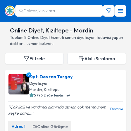
Doktor, klinik ara...
Online Diyet, Kızıltepe - Mardin
Toplam
8
Online Diyet hizmeti sunan diyetisyen
tedavisi yapan
doktor - uzman bulundu
Filtrele
Akıllı Sıralama
Dyt. Devran Turgay
Diyetisyen
Mardin
, Kızıltepe
5
(
95
Değerlendirme)
Çok ilgili ve yardımcı alanında uzman çok memnunum
Devamı
keşke daha...
Adres
1
Online Görüşme