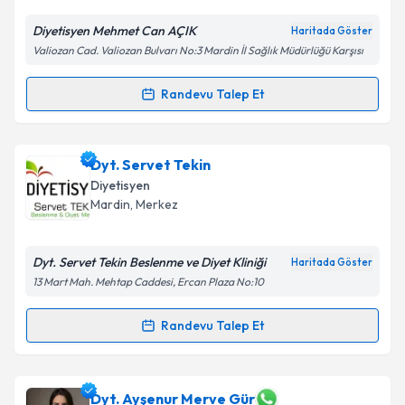
Diyetisyen Mehmet Can AÇIK
Haritada Göster
Valiozan Cad. Valiozan Bulvarı No:3 Mardin İl Sağlık Müdürlüğü Karşısı
Randevu Talep Et
Randevu Takvimi Talebi
Dyt. Mehmet Can AÇIK
için randevu takvimi talebi
Dyt. Servet Tekin
oluşturun. Size bu uzmandan randevu almanız için bir
Diyetisyen
takvim hazırlandığında e-posta ile bilgilendireceğiz.
Mardin
, Merkez
E-posta Adresiniz
Dyt. Servet Tekin Beslenme ve Diyet Kliniği
Haritada Göster
13 Mart Mah. Mehtap Caddesi, Ercan Plaza No:10
Kişisel verilerimin işlenmesine ilişkin
Aydınlatma
Randevu Talep Et
Randevu Takvimi Talebi
Metni
'ni okudum ve kişisel verilerimin belirtilen
kapsamda işlenmesini kabul ediyorum.
Dyt. Servet Tekin
için randevu takvimi talebi
Dyt. Ayşenur Merve Gür