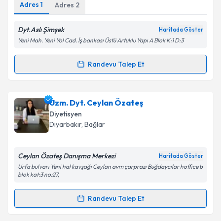
Adres
1
Adres
2
Dyt.Aslı Şimşek
Haritada Göster
Yeni Mah. Yeni Yol Cad. İş bankası Üstü Artuklu Yapı A Blok K:1 D:3
Randevu Talep Et
Randevu Takvimi Talebi
Dyt. Aslı Şimşek
için randevu takvimi talebi oluşturun.
Uzm. Dyt. Ceylan Özateş
Size bu uzmandan randevu almanız için bir takvim
Diyetisyen
hazırlandığında e-posta ile bilgilendireceğiz.
Diyarbakır
, Bağlar
E-posta Adresiniz
Ceylan Özateş Danışma Merkezi
Haritada Göster
Urfa bulvarı Yeni hal kavşağı Ceylan avm çarprazı Buğdaycılar hoffice b
blok kat:3 no:27,
Kişisel verilerimin işlenmesine ilişkin
Aydınlatma
Randevu Talep Et
Metni
'ni okudum ve kişisel verilerimin belirtilen
Randevu Takvimi Talebi
kapsamda işlenmesini kabul ediyorum.