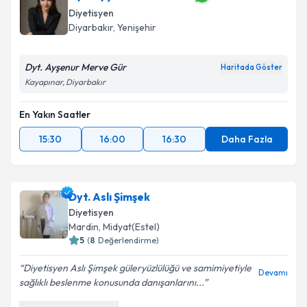
oluşturun. Size bu uzmandan randevu almanız için bir
Takvim Talebini Gönder
Diyetisyen
takvim hazırlandığında e-posta ile bilgilendireceğiz.
Diyarbakır
, Yenişehir
E-posta Adresiniz
Dyt. Ayşenur Merve Gür
Haritada Göster
Kayapınar, Diyarbakır
En Yakın Saatler
Kişisel verilerimin işlenmesine ilişkin
Aydınlatma
Metni
'ni okudum ve kişisel verilerimin belirtilen
15:30
16:00
16:30
Daha Fazla
kapsamda işlenmesini kabul ediyorum.
Takvim Talebini Gönder
Dyt. Aslı Şimşek
Diyetisyen
Mardin
, Midyat(Estel)
5
(
8
Değerlendirme)
Diyetisyen Aslı Şimşek güleryüzlülüğü ve samimiyetiyle
Devamı
sağlıklı beslenme konusunda danışanlarını...