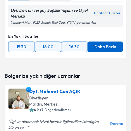
Dyt. Devran Turgay Sağlıklı Yaşam ve Diyet
Haritada Göster
Merkezi
Yenikent Mah. 9123. Sokak Toki Cad. Yiğit Apartman Altı
En Yakın Saatler
15:30
16:00
16:30
Daha Fazla
Bölgenize yakın diğer uzmanlar
Dyt. Mehmet Can AÇIK
Diyetisyen
Mardin
, Merkez
4.9
(
7
Değerlendirme)
İlgi ve alaka cok iyiydi birebir ilgilendiler istedigim
Devamı
kiloya ve...