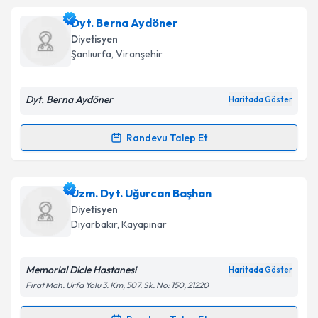
Uzm. Dyt. Ceylan Özateş
için randevu takvimi talebi
Dyt. Berna Aydöner
Takvim Talebini Gönder
oluşturun. Size bu uzmandan randevu almanız için bir
Diyetisyen
takvim hazırlandığında e-posta ile bilgilendireceğiz.
Şanlıurfa
, Viranşehir
E-posta Adresiniz
Dyt. Berna Aydöner
Haritada Göster
Randevu Talep Et
Randevu Takvimi Talebi
Kişisel verilerimin işlenmesine ilişkin
Aydınlatma
Metni
'ni okudum ve kişisel verilerimin belirtilen
kapsamda işlenmesini kabul ediyorum.
Dyt. Berna Aydöner
için randevu takvimi talebi
Uzm. Dyt. Uğurcan Başhan
oluşturun. Size bu uzmandan randevu almanız için bir
Diyetisyen
takvim hazırlandığında e-posta ile bilgilendireceğiz.
Takvim Talebini Gönder
Diyarbakır
, Kayapınar
E-posta Adresiniz
Memorial Dicle Hastanesi
Haritada Göster
Fırat Mah. Urfa Yolu 3. Km, 507. Sk. No: 150, 21220