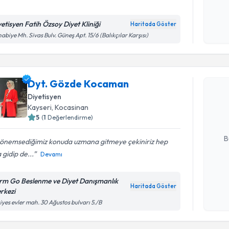
yetisyen Fatih Özsoy Diyet Kliniği
Haritada Göster
Kişisel
abiye Mh. Sivas Bulv. Güneş Apt. 15/6 (Balıkçılar Karşısı)
okudum
Randevu T
işlenm
Dyt. Gözde Kocaman
Dyt. Göz
Size bu uzm
Diyetisyen
hazırlandığ
Kayseri
, Kocasinan
5
(
1
Değerlendirme)
E-posta Ad
B
 önemsediğimiz konuda uzmana gitmeye çekiniriz hep
gidip de...
Devamı
Kişisel
rm Go Beslenme ve Diyet Danışmanlık
okudum
Haritada Göster
rkezi
işlenm
iyes evler mah. 30 Ağustos bulvarı 5./B