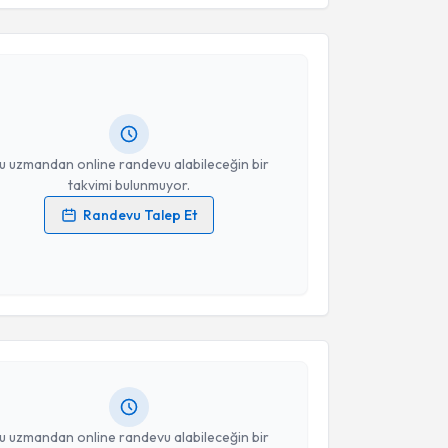
Takvim Talebini Gönder
e Aygür
için randevu takvimi talebi oluşturun. Size bu
ndevu almanız için bir takvim hazırlandığında e-
lgilendireceğiz.
resiniz
u uzmandan online randevu alabileceğin bir
takvimi bulunmuyor.
Randevu Talep Et
 verilerimin işlenmesine ilişkin
Aydınlatma Metni
'ni
 ve kişisel verilerimin belirtilen kapsamda
akvimi Talebi
esini kabul ediyorum.
ammed Fatih Özsoy
için randevu takvimi talebi
Takvim Talebini Gönder
Size bu uzmandan randevu almanız için bir takvim
ında e-posta ile bilgilendireceğiz.
resiniz
u uzmandan online randevu alabileceğin bir