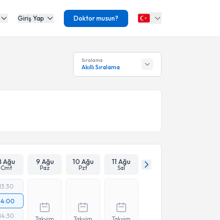
Giriş Yap
Doktor musun?
Sıralama
Akıllı Sıralama
8 Ağu
9 Ağu
10 Ağu
11 Ağu
Cmt
Paz
Pzt
Sal
13:30
14:00
14:30
Takvim
Takvim
Takvim