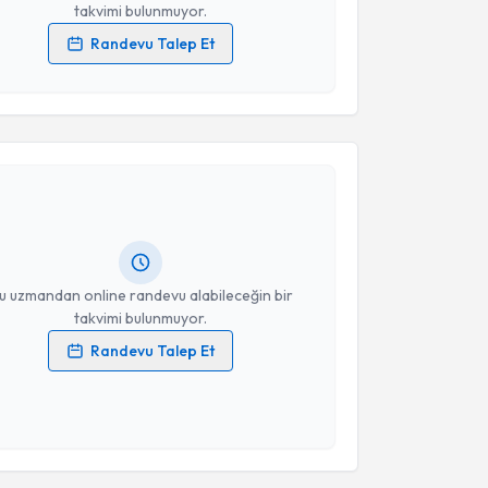
takvimi bulunmuyor.
Randevu Talep Et
 verilerimin işlenmesine ilişkin
Aydınlatma Metni
'ni
 ve kişisel verilerimin belirtilen kapsamda
akvimi Talebi
esini kabul ediyorum.
Takvim Talebini Gönder
de Kocaman
için randevu takvimi talebi oluşturun.
andan randevu almanız için bir takvim
ında e-posta ile bilgilendireceğiz.
resiniz
u uzmandan online randevu alabileceğin bir
takvimi bulunmuyor.
Randevu Talep Et
 verilerimin işlenmesine ilişkin
Aydınlatma Metni
'ni
 ve kişisel verilerimin belirtilen kapsamda
esini kabul ediyorum.
Takvim Talebini Gönder