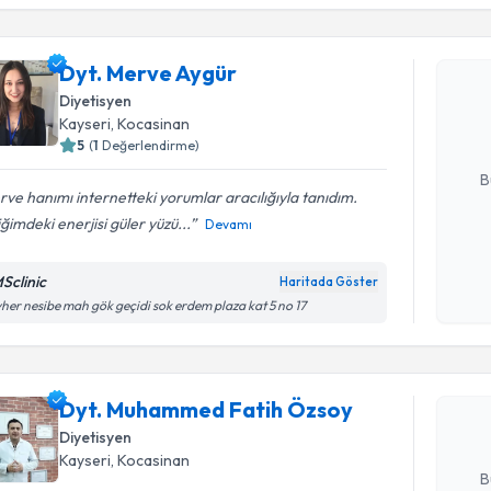
Dyt. Merv
Dyt. Merve Aygür
uzmandan ra
Diyetisyen
posta ile bi
Kayseri
, Kocasinan
5
(
1
Değerlendirme)
E-posta Ad
B
ve hanımı internetteki yorumlar aracılığıyla tanıdım.
iğimdeki enerjisi güler yüzü...
Devamı
Kişisel
okudum
Sclinic
Haritada Göster
Randevu T
işlenm
her nesibe mah gök geçidi sok erdem plaza kat 5 no 17
Dyt. Muh
oluşturun. 
Dyt. Muhammed Fatih Özsoy
hazırlandığ
Diyetisyen
E-posta Ad
Kayseri
, Kocasinan
B