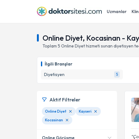
Uzmanlar
Klin
Online Diyet, Kocasinan - Kay
Toplam
5
Online Diyet hizmeti sunan diyetisyen
te
İlgili Branşlar
Diyetisyen
5
Aktif Filtreler
Online Diyet
Kayseri
Kocasinan
Çok
Online Görüşme