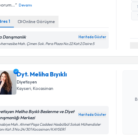
yorum...
Devamı
dres
1
Online Görüşme
a Danışmanlık
Haritada Göster
hernesibe Mah. Çimen Sok. Pera Plaza No:22 Kat:2 Daire:5
Randevu T
Dyt. Meliha
uzmandan ra
Dyt. Meliha Bıyıklı
posta ile bi
Diyetisyen
Kayseri
, Kocasinan
E-posta Ad
B
yetisyen Meliha Bıyıklı Beslenme ve Diyet
Haritada Göster
nışmanlığı Merkezi
Kişisel
abiye Mah. Ahmet Paşa Caddesi Hasbülbül Sokak Mühendisler
okudum
anı Kat :3 No:24/301 Kocasinan/KAYSERİ
işlenm
Randevu T