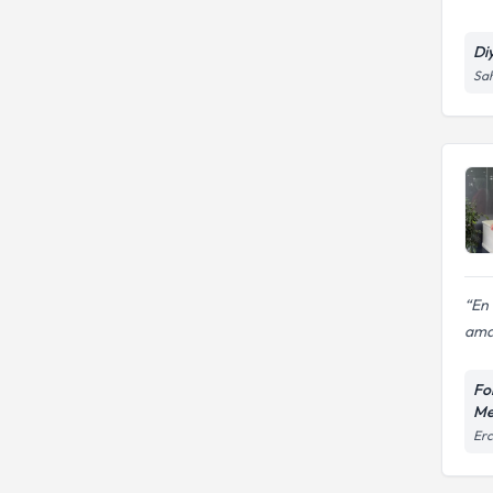
Di
Sah
En
ama 
Fo
Me
Erc