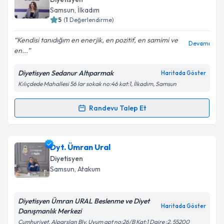
takvim hazırlandığında e-posta ile bilgilendireceğiz.
Samsun
, İlkadım
5
(
1
Değerlendirme)
E-posta Adresiniz
Kendisi tanıdığım en enerjik, en pozitif, en samimi ve
Devamı
en...
Diyetisyen Sedanur Altıparmak
Haritada Göster
Kişisel verilerimin işlenmesine ilişkin
Aydınlatma
Kılıçdede Mahallesi 56 lar sokak no:46 kat:1, İlkadım, Samsun
Metni
'ni okudum ve kişisel verilerimin belirtilen
kapsamda işlenmesini kabul ediyorum.
Randevu Talep Et
Randevu Takvimi Talebi
Takvim Talebini Gönder
Dyt. Sedanur Altıparmak
için randevu takvimi talebi
Dyt. Ümran Ural
oluşturun. Size bu uzmandan randevu almanız için bir
Diyetisyen
takvim hazırlandığında e-posta ile bilgilendireceğiz.
Samsun
, Atakum
E-posta Adresiniz
Diyetisyen Ümran URAL Beslenme ve Diyet
Haritada Göster
Danışmanlık Merkezi
Cumhuriyet, Alparslan Blv. Uyum apt no:26/B Kat:1 Daire :2, 55200