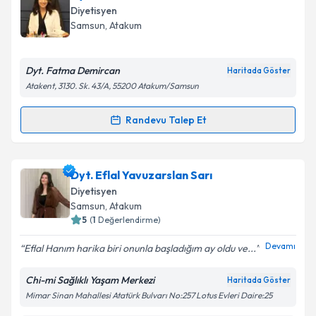
oluşturun. Size bu uzmandan randevu almanız için bir
Diyetisyen
takvim hazırlandığında e-posta ile bilgilendireceğiz.
Samsun
, Atakum
E-posta Adresiniz
Dyt. Fatma Demircan
Haritada Göster
Atakent, 3130. Sk. 43/A, 55200 Atakum/Samsun
Kişisel verilerimin işlenmesine ilişkin
Aydınlatma
Randevu Talep Et
Randevu Takvimi Talebi
Metni
'ni okudum ve kişisel verilerimin belirtilen
kapsamda işlenmesini kabul ediyorum.
Dyt. Fatma Demircan
için randevu takvimi talebi
Dyt. Eflal Yavuzarslan Sarı
oluşturun. Size bu uzmandan randevu almanız için bir
Takvim Talebini Gönder
Diyetisyen
takvim hazırlandığında e-posta ile bilgilendireceğiz.
Samsun
, Atakum
5
(
1
Değerlendirme)
E-posta Adresiniz
Devamı
Eflal Hanım harika biri onunla başladığım ay oldu ve...
Chi-mi Sağlıklı Yaşam Merkezi
Haritada Göster
Mimar Sinan Mahallesi Atatürk Bulvarı No:257 Lotus Evleri Daire:25
Kişisel verilerimin işlenmesine ilişkin
Aydınlatma
Metni
'ni okudum ve kişisel verilerimin belirtilen