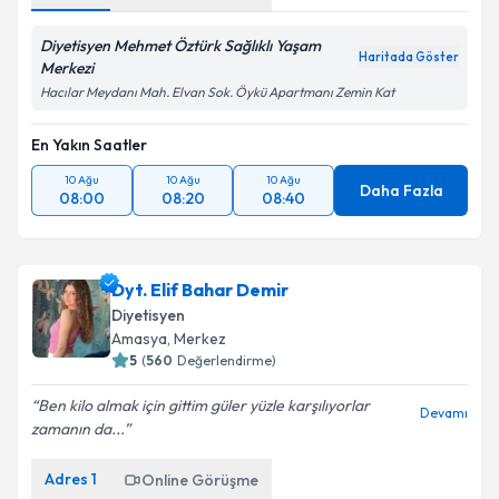
Diyetisyen Mehmet Öztürk Sağlıklı Yaşam
Haritada Göster
Merkezi
Hacılar Meydanı Mah. Elvan Sok. Öykü Apartmanı Zemin Kat
En Yakın Saatler
10 Ağu
10 Ağu
10 Ağu
Daha Fazla
08:00
08:20
08:40
Dyt. Elif Bahar Demir
Diyetisyen
Amasya
, Merkez
5
(
560
Değerlendirme)
Ben kilo almak için gittim güler yüzle karşılıyorlar
Devamı
zamanın da...
Adres
1
Online Görüşme