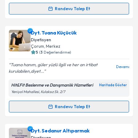
Randevu Talep Et
Randevu Takvimi Talebi
Dyt. Elif İrem Umuç
için randevu takvimi talebi
Dyt. Tuana Küçücük
oluşturun. Size bu uzmandan randevu almanız için bir
Diyetisyen
takvim hazırlandığında e-posta ile bilgilendireceğiz.
Çorum
, Merkez
5
(
3
Değerlendirme)
E-posta Adresiniz
Tuana hanım, güler yüzlü ilgili ve her an irtibat
Devamı
kurulabilen,diyet...
Hit&Fit Beslenme ve Danışmanlık Hizmetleri
Haritada Göster
Kişisel verilerimin işlenmesine ilişkin
Aydınlatma
Yeniyol Mahallesi, Kulaksız Sk. 2/7
Metni
'ni okudum ve kişisel verilerimin belirtilen
kapsamda işlenmesini kabul ediyorum.
Randevu Talep Et
Randevu Takvimi Talebi
Takvim Talebini Gönder
Dyt. Tuana Küçücük
için randevu takvimi talebi
Dyt. Sedanur Altıparmak
oluşturun. Size bu uzmandan randevu almanız için bir
Diyetisyen