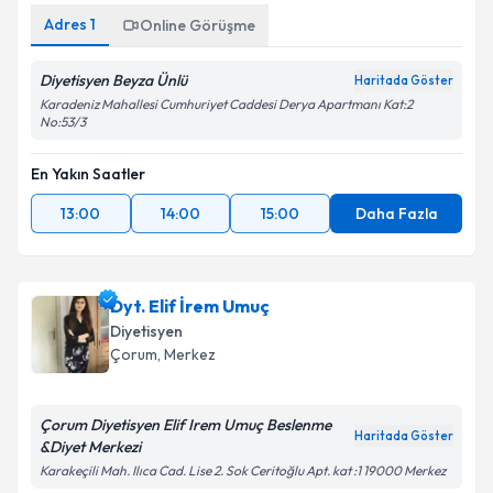
Adres
1
Online Görüşme
Diyetisyen Beyza Ünlü
Haritada Göster
Karadeniz Mahallesi Cumhuriyet Caddesi Derya Apartmanı Kat:2
No:53/3
En Yakın Saatler
13:00
14:00
15:00
Daha Fazla
Dyt. Elif İrem Umuç
Diyetisyen
Çorum
, Merkez
Çorum Diyetisyen Elif Irem Umuç Beslenme
Haritada Göster
&Diyet Merkezi
Karakeçili Mah. Ilıca Cad. Lise 2. Sok Ceritoğlu Apt. kat :1 19000 Merkez