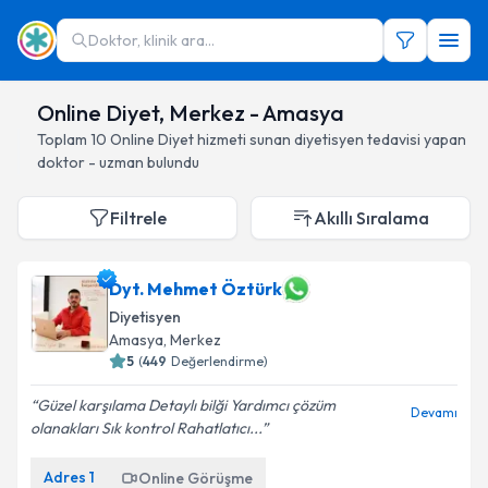
Doktor, klinik ara...
Online Diyet, Merkez - Amasya
Toplam
10
Online Diyet hizmeti sunan diyetisyen
tedavisi yapan
doktor - uzman bulundu
Filtrele
Akıllı Sıralama
Dyt. Mehmet Öztürk
Diyetisyen
Amasya
, Merkez
5
(
449
Değerlendirme)
Güzel karşılama Detaylı bilği Yardımcı çözüm
Devamı
olanakları Sık kontrol Rahatlatıcı...
Adres
1
Online Görüşme