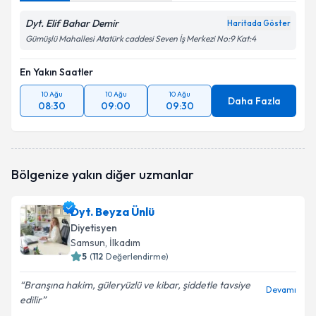
Dyt. Elif Bahar Demir
Haritada Göster
Gümüşlü Mahallesi Atatürk caddesi Seven İş Merkezi No:9 Kat:4
En Yakın Saatler
10 Ağu
10 Ağu
10 Ağu
Daha Fazla
08:30
09:00
09:30
Bölgenize yakın diğer uzmanlar
Dyt. Beyza Ünlü
Diyetisyen
Samsun
, İlkadım
5
(
112
Değerlendirme)
Branşına hakim, güleryüzlü ve kibar, şiddetle tavsiye
Devamı
edilir