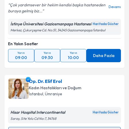
Çok yardımsever bir hekim kendisi başka hastaneden
Devamı
buraya gelmiş biz...
İstinye Üniversitesi Gaziosmanpaşa Hastanesi
Haritada Göster
Kişisel verilerimin işlenmesine ilişkin
Aydınlatma
Merkez, Çukurçeşme Cd. No:51, 34245 Gaziosmanpaşa/İstanbul
Metni
'ni okudum ve kişisel verilerimin belirtilen
kapsamda işlenmesini kabul ediyorum.
En Yakın Saatler
Yarın
Yarın
Yarın
Takvim Talebini Gönder
Daha Fazla
09:00
09:30
10:00
Op. Dr. Elif Erol
Kadın Hastalıkları ve Doğum
İstanbul
, Ümraniye
Hisar Hospital Intercontinental
Haritada Göster
Saray, Site Yolu Cd No:7, 34768