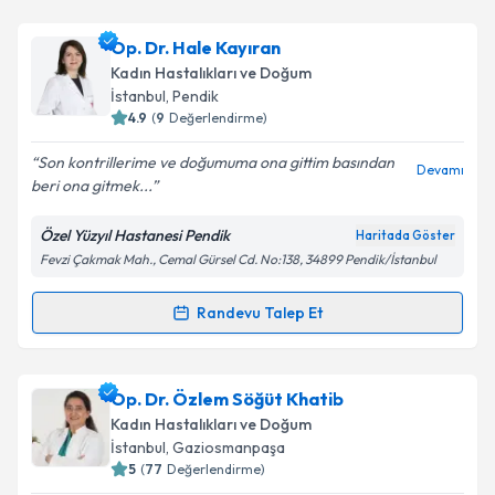
Op. Dr. Hale Kayıran
Kadın Hastalıkları ve Doğum
İstanbul
, Pendik
4.9
(
9
Değerlendirme)
Son kontrillerime ve doğumuma ona gittim basından
Devamı
beri ona gitmek...
Özel Yüzyıl Hastanesi Pendik
Haritada Göster
Fevzi Çakmak Mah., Cemal Gürsel Cd. No:138, 34899 Pendik/İstanbul
Randevu Talep Et
Randevu Takvimi Talebi
Op. Dr. Hale Kayıran
için randevu takvimi talebi
Op. Dr. Özlem Söğüt Khatib
oluşturun. Size bu uzmandan randevu almanız için bir
Kadın Hastalıkları ve Doğum
takvim hazırlandığında e-posta ile bilgilendireceğiz.
İstanbul
, Gaziosmanpaşa
5
(
77
Değerlendirme)
E-posta Adresiniz