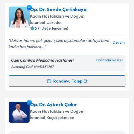
Op. Dr. Sevde Çetinkaya
Kadın Hastalıkları ve Doğum
İstanbul
, Üsküdar
5
(
1
Değerlendirme)
doktor hanım çok güler yüzlü açıklamaları detaylı beni
Devamı
kadın hastalıklarıı...
Özel Çamlıca Medicana Hastanesi
Haritada Göster
Alemdağ Cad. No:113 34767
Randevu Talep Et
Randevu Takvimi Talebi
Op. Dr. Sevde Çetinkaya
için randevu takvimi talebi
Op. Dr. Ayberk Çakır
oluşturun. Size bu uzmandan randevu almanız için bir
Kadın Hastalıkları ve Doğum
takvim hazırlandığında e-posta ile bilgilendireceğiz.
İstanbul
, Küçükçekmece
E-posta Adresiniz