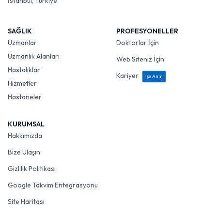
İstanbul, Türkiye
SAĞLIK
PROFESYONELLER
Uzmanlar
Doktorlar İçin
Uzmanlık Alanları
Web Siteniz İçin
Hastalıklar
Kariyer
İşe Alım
Hizmetler
Hastaneler
KURUMSAL
Hakkımızda
Bize Ulaşın
Gizlilik Politikası
Google Takvim Entegrasyonu
Site Haritası