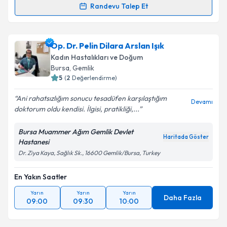
Randevu Talep Et
Randevu Takvimi Talebi
Op. Dr. Elif Erol
için randevu takvimi talebi oluşturun.
Op. Dr. Pelin Dilara Arslan Işık
Size bu uzmandan randevu almanız için bir takvim
Kadın Hastalıkları ve Doğum
hazırlandığında e-posta ile bilgilendireceğiz.
Bursa
, Gemlik
5
(
2
Değerlendirme)
E-posta Adresiniz
Ani rahatsızlığım sonucu tesadüfen karşılaştığım
Devamı
doktorum oldu kendisi. İlgisi, pratikliği,...
Bursa Muammer Ağım Gemlik Devlet
Kişisel verilerimin işlenmesine ilişkin
Aydınlatma
Haritada Göster
Hastanesi
Metni
'ni okudum ve kişisel verilerimin belirtilen
Dr. Ziya Kaya, Sağlık Sk., 16600 Gemlik/Bursa, Turkey
kapsamda işlenmesini kabul ediyorum.
En Yakın Saatler
Takvim Talebini Gönder
Yarın
Yarın
Yarın
Daha Fazla
09:00
09:30
10:00