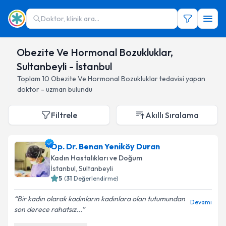
Doktor, klinik ara...
Obezite Ve Hormonal Bozukluklar,
Sultanbeyli - İstanbul
Toplam
10
Obezite Ve Hormonal Bozukluklar
tedavisi yapan
doktor - uzman bulundu
Filtrele
Akıllı Sıralama
Op. Dr. Benan Yeniköy Duran
Kadın Hastalıkları ve Doğum
İstanbul
, Sultanbeyli
5
(
31
Değerlendirme)
Bir kadın olarak kadınların kadınlara olan tutumundan
Devamı
son derece rahatsız...