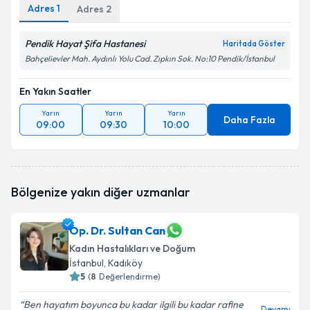
Adres
1
Adres
2
Pendik Hayat Şifa Hastanesi
Haritada Göster
Bahçelievler Mah. Aydınlı Yolu Cad. Zıpkın Sok. No:10 Pendik/İstanbul
En Yakın Saatler
Yarın
Yarın
Yarın
Daha Fazla
09:00
09:30
10:00
Bölgenize yakın diğer uzmanlar
Op. Dr. Sultan Can
Kadın Hastalıkları ve Doğum
İstanbul
, Kadıköy
5
(
8
Değerlendirme)
Ben hayatım boyunca bu kadar ilgili bu kadar rafine
Devamı