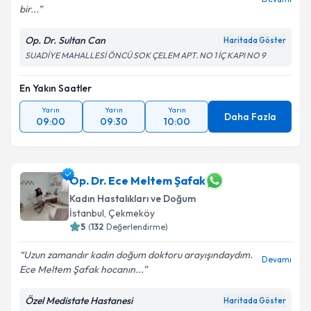
bir...
Op. Dr. Sultan Can
Haritada Göster
SUADİYE MAHALLESİ ÖNCÜ SOK ÇELEM APT. NO 1 İÇ KAPI NO 9
En Yakın Saatler
Yarın
Yarın
Yarın
Daha Fazla
09:00
09:30
10:00
Op. Dr. Ece Meltem Şafak
Kadın Hastalıkları ve Doğum
İstanbul
, Çekmeköy
5
(
132
Değerlendirme)
Uzun zamandır kadın doğum doktoru arayışındaydım.
Devamı
Ece Meltem Şafak hocanın...
Özel Medistate Hastanesi
Haritada Göster