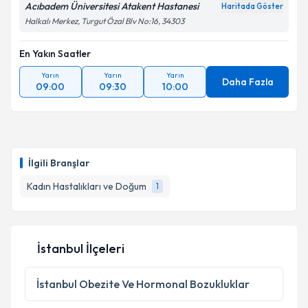
Acıbadem Üniversitesi Atakent Hastanesi
Haritada Göster
Halkalı Merkez, Turgut Özal Blv No:16, 34303
En Yakın Saatler
Kişisel verilerimin işlenmesine ilişkin
Aydınlatma
Metni
'ni okudum ve kişisel verilerimin belirtilen
Yarın
Yarın
Yarın
kapsamda işlenmesini kabul ediyorum.
Daha Fazla
09:00
09:30
10:00
Takvim Talebini Gönder
İlgili Branşlar
Kadın Hastalıkları ve Doğum
1
İstanbul İlçeleri
İstanbul
Obezite Ve Hormonal Bozukluklar