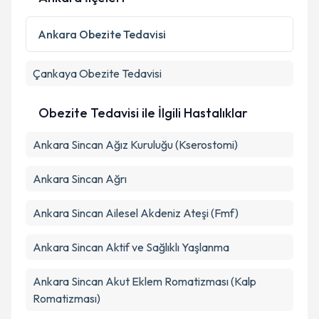
Kişisel verilerimin işlenmesine ilişkin
Aydınlatma
Ankara
Obezite Tedavisi
Metni
'ni okudum ve kişisel verilerimin belirtilen
kapsamda işlenmesini kabul ediyorum.
Çankaya
Obezite Tedavisi
Takvim Talebini Gönder
Obezite Tedavisi ile İlgili Hastalıklar
Ankara Sincan Ağız Kuruluğu (Kserostomi)
Ankara Sincan Ağrı
Ankara Sincan Ailesel Akdeniz Ateşi (Fmf)
Ankara Sincan Aktif ve Sağlıklı Yaşlanma
Ankara Sincan Akut Eklem Romatizması (Kalp
Romatizması)