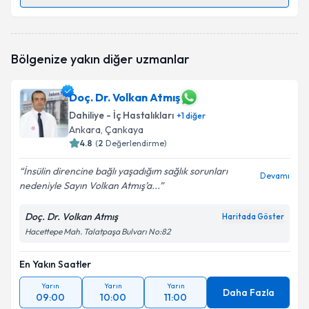
Randevu Takvimi Talebi
Uzm. Dr. Ali Osman Avcı
için randevu takvimi talebi
Bölgenize yakın diğer uzmanlar
oluşturun. Size bu uzmandan randevu almanız için bir
takvim hazırlandığında e-posta ile bilgilendireceğiz.
Doç. Dr. Volkan Atmış
E-posta Adresiniz
Dahiliye - İç Hastalıkları
+
1
diğer
Ankara
, Çankaya
4.8
(
2
Değerlendirme)
Kişisel verilerimin işlenmesine ilişkin
Aydınlatma
İnsülin direncine bağlı yaşadığım sağlık sorunları
Devamı
Metni
'ni okudum ve kişisel verilerimin belirtilen
nedeniyle Sayın Volkan Atmış’a...
kapsamda işlenmesini kabul ediyorum.
Doç. Dr. Volkan Atmış
Haritada Göster
Hacettepe Mah. Talatpaşa Bulvarı No:82
Takvim Talebini Gönder
En Yakın Saatler
Yarın
Yarın
Yarın
Daha Fazla
09:00
10:00
11:00