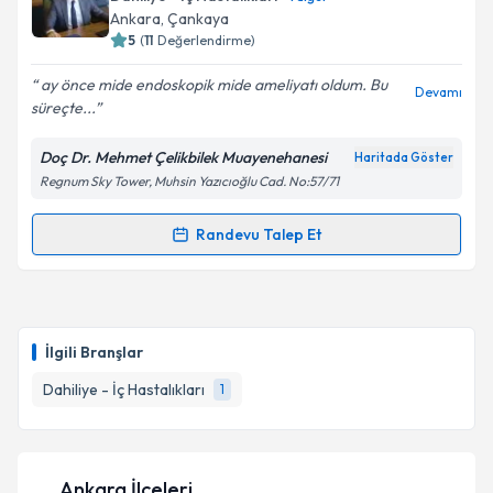
Ankara
, Çankaya
E-posta Adresiniz
5
(
11
Değerlendirme)
ay önce mide endoskopik mide ameliyatı oldum. Bu
Devamı
süreçte...
Kişisel verilerimin işlenmesine ilişkin
Aydınlatma
Doç Dr. Mehmet Çelikbilek Muayenehanesi
Haritada Göster
Metni
'ni okudum ve kişisel verilerimin belirtilen
Regnum Sky Tower, Muhsin Yazıcıoğlu Cad. No:57/71
kapsamda işlenmesini kabul ediyorum.
Randevu Talep Et
Randevu Takvimi Talebi
Takvim Talebini Gönder
Doç. Dr. Mehmet Çelikbilek
için randevu takvimi
talebi oluşturun. Size bu uzmandan randevu almanız
İlgili Branşlar
için bir takvim hazırlandığında e-posta ile
bilgilendireceğiz.
Dahiliye - İç Hastalıkları
1
E-posta Adresiniz
Ankara İlçeleri