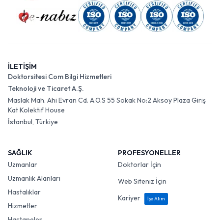
İLETİŞİM
Doktorsitesi Com Bilgi Hizmetleri
Teknoloji ve Ticaret A.Ş.
Maslak Mah. Ahi Evran Cd. A.O.S 55 Sokak No:2 Aksoy Plaza Giriş
Kat Kolektif House
İstanbul, Türkiye
SAĞLIK
PROFESYONELLER
Uzmanlar
Doktorlar İçin
Uzmanlık Alanları
Web Siteniz İçin
Hastalıklar
Kariyer
İşe Alım
Hizmetler
Hastaneler