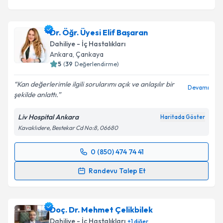
Dr. Öğr. Üyesi Elif Başaran
Dahiliye - İç Hastalıkları
Ankara
, Çankaya
5
(
39
Değerlendirme)
Kan değerlerimle ilgili sorularımı açık ve anlaşılır bir
Devamı
şekilde anlattı.
Liv Hospital Ankara
Haritada Göster
Kavaklıdere, Bestekar Cd No:8, 06680
0 (850) 474 74 41
Randevu Takvimi Talebi
Randevu Talep Et
Dr. Öğr. Üyesi Elif Başaran
için randevu takvimi
talebi oluşturun. Size bu uzmandan randevu almanız
Doç. Dr. Mehmet Çelikbilek
için bir takvim hazırlandığında e-posta ile
bilgilendireceğiz.
Dahiliye - İç Hastalıkları
+
1
diğer