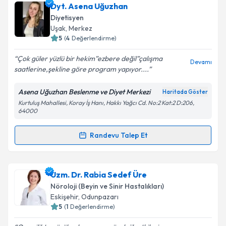
Dyt. Asena Uğuzhan
Diyetisyen
Uşak
, Merkez
5
(
4
Değerlendirme)
Çok güler yüzlü bir hekim”ezbere değil”çalışma
Devamı
saatlerine,şekline göre program yapıyor....
Asena Uğuzhan Beslenme ve Diyet Merkezi
Haritada Göster
Kurtuluş Mahallesi, Koray İş Hanı, Hakkı Yağcı Cd. No:2 Kat:2 D:206,
64000
Randevu Talep Et
Randevu Takvimi Talebi
Dyt. Asena Uğuzhan
için randevu takvimi talebi
Uzm. Dr. Rabia Sedef Üre
oluşturun. Size bu uzmandan randevu almanız için bir
Nöroloji (Beyin ve Sinir Hastalıkları)
takvim hazırlandığında e-posta ile bilgilendireceğiz.
Eskişehir
, Odunpazarı
5
(
1
Değerlendirme)
E-posta Adresiniz