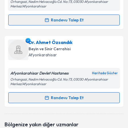
Orhangazi, Nedim Helvacıoğlu Cd. No:73, 03030 Afyonkarahisar
Merkez/Afyonkarahisar
Randevu Talep Et
Randevu Takvimi Talebi
Dr. Elif Simin Issı
için randevu takvimi talebi
Dr. Ahmet Özsandık
oluşturun. Size bu uzmandan randevu almanız için bir
Beyin ve Sinir Cerrahisi
takvim hazırlandığında e-posta ile bilgilendireceğiz.
Afyonkarahisar
E-posta Adresiniz
Afyonkarahisar Devlet Hastanesı
Haritada Göster
Orhangazi, Nedim Helvacıoğlu Cd. No:73, 03030 Afyonkarahisar
Merkez/Afyonkarahisar
Kişisel verilerimin işlenmesine ilişkin
Aydınlatma
Randevu Talep Et
Metni
'ni okudum ve kişisel verilerimin belirtilen
Randevu Takvimi Talebi
kapsamda işlenmesini kabul ediyorum.
Dr. Ahmet Özsandık
için randevu takvimi talebi
Takvim Talebini Gönder
Bölgenize yakın diğer uzmanlar
oluşturun. Size bu uzmandan randevu almanız için bir