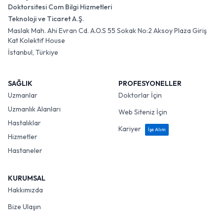
Doktorsitesi Com Bilgi Hizmetleri
Teknoloji ve Ticaret A.Ş.
Maslak Mah. Ahi Evran Cd. A.O.S 55 Sokak No:2 Aksoy Plaza Giriş
Kat Kolektif House
İstanbul, Türkiye
SAĞLIK
PROFESYONELLER
Uzmanlar
Doktorlar İçin
Uzmanlık Alanları
Web Siteniz İçin
Hastalıklar
Kariyer
İşe Alım
Hizmetler
Hastaneler
KURUMSAL
Hakkımızda
Bize Ulaşın