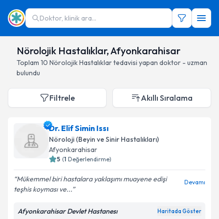
Doktor, klinik ara...
Nörolojik Hastalıklar, Afyonkarahisar
Toplam
10
Nörolojik Hastalıklar
tedavisi yapan doktor - uzman
bulundu
Filtrele
Akıllı Sıralama
Dr. Elif Simin Issı
Nöroloji (Beyin ve Sinir Hastalıkları)
Afyonkarahisar
5
(
1
Değerlendirme)
Mükemmel biri hastalara yaklaşımı muayene edişi
Devamı
teşhis koyması ve...
Afyonkarahisar Devlet Hastanesı
Haritada Göster