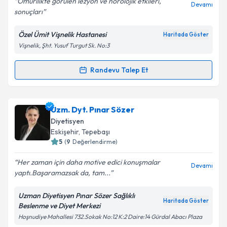
Omurilikte görülen lezyon ve nörolojik etkileri,
Devamı
sonuçları
Özel Ümit Vişnelik Hastanesi
Haritada Göster
Kişisel verilerimin işlenmesine ilişkin
Aydınlatma
Vişnelik, Şht. Yusuf Turgut Sk. No:3
Metni
'ni okudum ve kişisel verilerimin belirtilen
kapsamda işlenmesini kabul ediyorum.
Randevu Talep Et
Randevu Takvimi Talebi
Takvim Talebini Gönder
Uzm. Dr. Rabia Sedef Üre
için randevu takvimi
Uzm. Dyt. Pınar Sözer
talebi oluşturun. Size bu uzmandan randevu almanız
Diyetisyen
için bir takvim hazırlandığında e-posta ile
Eskişehir
, Tepebaşı
bilgilendireceğiz.
5
(
9
Değerlendirme)
E-posta Adresiniz
Her zaman için daha motive edici konuşmalar
Devamı
yaptı.Başaramazsak da, tam...
Uzman Diyetisyen Pınar Sözer Sağlıklı
Haritada Göster
Beslenme ve Diyet Merkezi
Kişisel verilerimin işlenmesine ilişkin
Aydınlatma
Hoşnudiye Mahallesi 732.Sokak No:12 K:2 Daire:14 Gürdal Abacı Plaza
Metni
'ni okudum ve kişisel verilerimin belirtilen