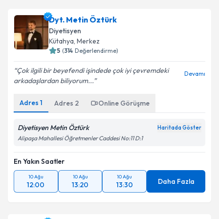
takvim hazırlandığında e-posta ile bilgilendireceğiz.
Dyt. Metin Öztürk
E-posta Adresiniz
Diyetisyen
Kütahya
, Merkez
5
(
314
Değerlendirme)
Çok ilgili bir beyefendi işindede çok iyi çevremdeki
Kişisel verilerimin işlenmesine ilişkin
Aydınlatma
Devamı
arkadaşlardan biliyorum...
Metni
'ni okudum ve kişisel verilerimin belirtilen
kapsamda işlenmesini kabul ediyorum.
Adres
1
Adres
2
Online Görüşme
Takvim Talebini Gönder
Diyetisyen Metin Öztürk
Haritada Göster
Alipaşa Mahallesi Öğretmenler Caddesi No:11 D:1
En Yakın Saatler
10 Ağu
10 Ağu
10 Ağu
Daha Fazla
12:00
13:20
13:30