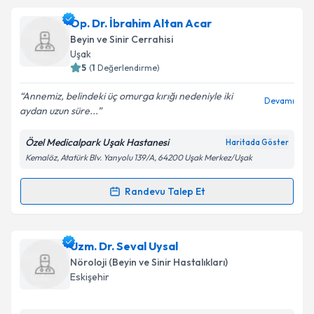
Prof. Dr. Demet Özbabalık Adapınar
için randevu
Op. Dr. İbrahim Altan Acar
takvimi talebi oluşturun. Size bu uzmandan randevu
Beyin ve Sinir Cerrahisi
almanız için bir takvim hazırlandığında e-posta ile
Uşak
bilgilendireceğiz.
5
(
1
Değerlendirme)
E-posta Adresiniz
Annemiz, belindeki üç omurga kırığı nedeniyle iki
Devamı
aydan uzun süre...
Özel Medicalpark Uşak Hastanesi
Haritada Göster
Kemalöz, Atatürk Blv. Yanyolu 139/A, 64200 Uşak Merkez/Uşak
Kişisel verilerimin işlenmesine ilişkin
Aydınlatma
Metni
'ni okudum ve kişisel verilerimin belirtilen
kapsamda işlenmesini kabul ediyorum.
Randevu Talep Et
Randevu Takvimi Talebi
Takvim Talebini Gönder
Op. Dr. İbrahim Altan Acar
için randevu takvimi
Uzm. Dr. Seval Uysal
talebi oluşturun. Size bu uzmandan randevu almanız
Nöroloji (Beyin ve Sinir Hastalıkları)
için bir takvim hazırlandığında e-posta ile
Eskişehir
bilgilendireceğiz.