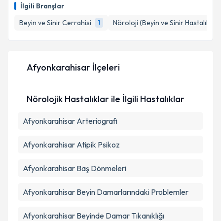
talebi oluşturun. Size bu uzmandan randevu almanız
İlgili Branşlar
için bir takvim hazırlandığında e-posta ile
bilgilendireceğiz.
Beyin ve Sinir Cerrahisi
Nöroloji (Beyin ve Sinir Hastalıkları
1
E-posta Adresiniz
Afyonkarahisar İlçeleri
Kişisel verilerimin işlenmesine ilişkin
Aydınlatma
Nörolojik Hastalıklar ile İlgili Hastalıklar
Metni
'ni okudum ve kişisel verilerimin belirtilen
kapsamda işlenmesini kabul ediyorum.
Afyonkarahisar Arteriografi
Takvim Talebini Gönder
Afyonkarahisar Atipik Psikoz
Afyonkarahisar Baş Dönmeleri
Afyonkarahisar Beyin Damarlarındaki Problemler
Afyonkarahisar Beyinde Damar Tıkanıklığı