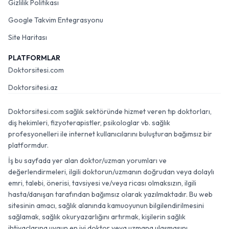
Gizlilik Politikası
Google Takvim Entegrasyonu
Site Haritası
PLATFORMLAR
Doktorsitesi.com
Doktorsitesi.az
Doktorsitesi.com sağlık sektöründe hizmet veren tıp doktorları,
diş hekimleri, fizyoterapistler, psikologlar vb. sağlık
profesyonelleri ile internet kullanıcılarını buluşturan bağımsız bir
platformdur.
İş bu sayfada yer alan doktor/uzman yorumları ve
değerlendirmeleri, ilgili doktorun/uzmanın doğrudan veya dolaylı
emri, talebi, önerisi, tavsiyesi ve/veya ricası olmaksızın, ilgili
hasta/danışan tarafından bağımsız olarak yazılmaktadır. Bu web
sitesinin amacı, sağlık alanında kamuoyunun bilgilendirilmesini
sağlamak, sağlık okuryazarlığını artırmak, kişilerin sağlık
ihtiyaçlarına uygun en iyi doktor veya uzmana ulaşmasını