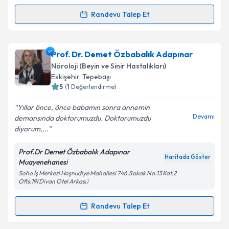
kapsamda işlenmesini kabul ediyorum.
Randevu Talep Et
Randevu Takvimi Talebi
Takvim Talebini Gönder
Uzm. Dyt. Pınar Sözer
için randevu takvimi talebi
Prof. Dr. Demet Özbabalık Adapınar
oluşturun. Size bu uzmandan randevu almanız için bir
Nöroloji (Beyin ve Sinir Hastalıkları)
takvim hazırlandığında e-posta ile bilgilendireceğiz.
Eskişehir
, Tepebaşı
5
(
1
Değerlendirme)
E-posta Adresiniz
Yıllar önce, önce babamın sonra annemin
Devamı
demansında doktorumuzdu. Doktorumuzdu
diyorum,...
Kişisel verilerimin işlenmesine ilişkin
Aydınlatma
Prof.Dr Demet Özbabalık Adapınar
Metni
'ni okudum ve kişisel verilerimin belirtilen
Haritada Göster
Muayenehanesi
kapsamda işlenmesini kabul ediyorum.
Soho İş Merkezi Hoşnudiye Mahallesi 746.Sokak No:13 Kat:2
Ofis:19(Divan Otel Arkası)
Takvim Talebini Gönder
Randevu Talep Et
Randevu Takvimi Talebi