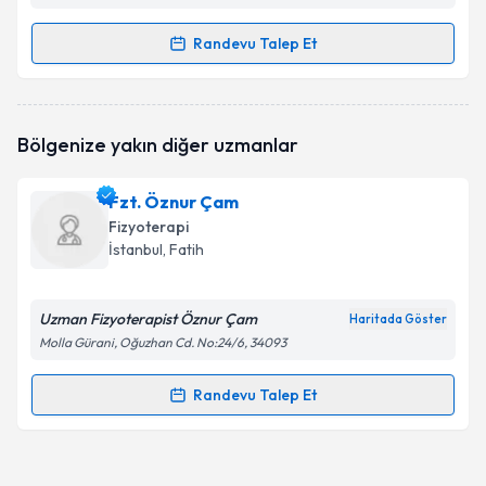
Randevu Talep Et
Randevu Takvimi Talebi
Fzt. Göknur Mırık
için randevu takvimi talebi
Bölgenize yakın diğer uzmanlar
oluşturun. Size bu uzmandan randevu almanız için bir
takvim hazırlandığında e-posta ile bilgilendireceğiz.
Fzt. Öznur Çam
E-posta Adresiniz
Fizyoterapi
İstanbul
, Fatih
Uzman Fizyoterapist Öznur Çam
Kişisel verilerimin işlenmesine ilişkin
Aydınlatma
Haritada Göster
Metni
'ni okudum ve kişisel verilerimin belirtilen
Molla Gürani, Oğuzhan Cd. No:24/6, 34093
kapsamda işlenmesini kabul ediyorum.
Randevu Talep Et
Randevu Takvimi Talebi
Takvim Talebini Gönder
Fzt. Öznur Çam
için randevu takvimi talebi oluşturun.