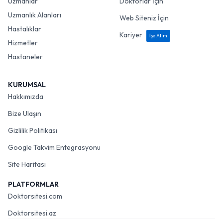
Uzmanlar
Doktorlar İçin
Uzmanlık Alanları
Web Siteniz İçin
Hastalıklar
Kariyer
İşe Alım
Hizmetler
Hastaneler
KURUMSAL
Hakkımızda
Bize Ulaşın
Gizlilik Politikası
Google Takvim Entegrasyonu
Site Haritası
PLATFORMLAR
Doktorsitesi.com
Doktorsitesi.az