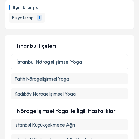
Size bu uzmandan randevu almanız için bir takvim
İlgili Branşlar
hazırlandığında e-posta ile bilgilendireceğiz.
Fizyoterapi
1
E-posta Adresiniz
İstanbul İlçeleri
Kişisel verilerimin işlenmesine ilişkin
Aydınlatma
Metni
'ni okudum ve kişisel verilerimin belirtilen
İstanbul
Nörogelişimsel Yoga
kapsamda işlenmesini kabul ediyorum.
Fatih
Nörogelişimsel Yoga
Takvim Talebini Gönder
Kadıköy
Nörogelişimsel Yoga
Nörogelişimsel Yoga ile İlgili Hastalıklar
İstanbul Küçükçekmece Ağrı