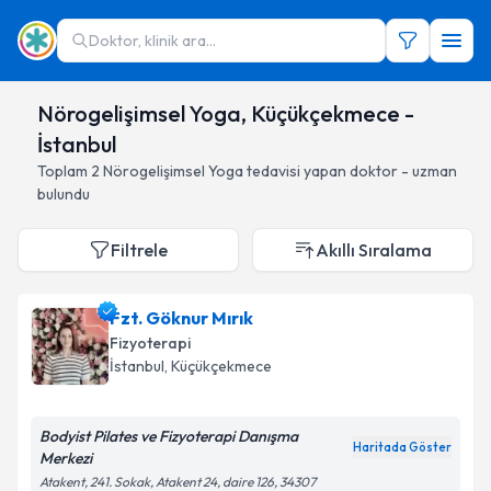
Doktor, klinik ara...
Nörogelişimsel Yoga, Küçükçekmece -
İstanbul
Toplam
2
Nörogelişimsel Yoga
tedavisi yapan doktor - uzman
bulundu
Filtrele
Akıllı Sıralama
Fzt. Göknur Mırık
Fizyoterapi
İstanbul
, Küçükçekmece
Bodyist Pilates ve Fizyoterapi Danışma
Haritada Göster
Merkezi
Atakent, 241. Sokak, Atakent 24, daire 126, 34307