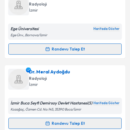
oluşturun. Size bu uzmandan randevu almanız için bir
Radyoloji
takvim hazırlandığında e-posta ile bilgilendireceğiz.
İzmir
E-posta Adresiniz
Ege Üniversitesi
Haritada Göster
Ege Ünv., Bornova/İzmir
Kişisel verilerimin işlenmesine ilişkin
Aydınlatma
Randevu Talep Et
Randevu Takvimi Talebi
Metni
'ni okudum ve kişisel verilerimin belirtilen
kapsamda işlenmesini kabul ediyorum.
Doç. Dr. Mehmet Cem Çallı
için randevu takvimi
Dr. Meral Aydoğdu
talebi oluşturun. Size bu uzmandan randevu almanız
Takvim Talebini Gönder
Radyoloji
için bir takvim hazırlandığında e-posta ile
İzmir
bilgilendireceğiz.
E-posta Adresiniz
İzmir Buca Seyfi Demirsoy Devlet Hastanesi(S)
Haritada Göster
Kozağaç, Özmen Cd. No:145, 35390 Buca/İzmir
Randevu Talep Et
Randevu Takvimi Talebi
Kişisel verilerimin işlenmesine ilişkin
Aydınlatma