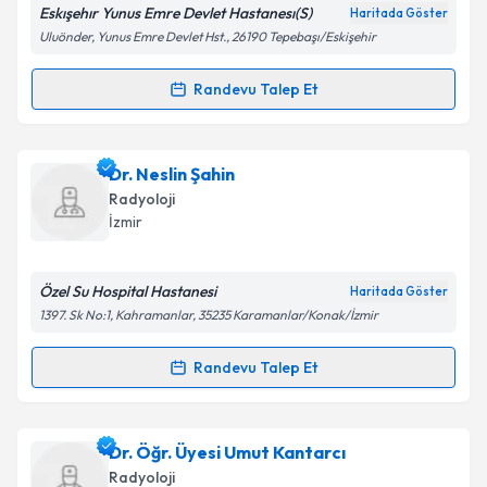
Eskışehır Yunus Emre Devlet Hastanesı(S)
Haritada Göster
Uluönder, Yunus Emre Devlet Hst., 26190 Tepebaşı/Eskişehir
Randevu Talep Et
Randevu Takvimi Talebi
Ass. Dr. Dilek Altınsoy
için randevu takvimi talebi
Dr. Neslin Şahin
oluşturun. Size bu uzmandan randevu almanız için bir
Radyoloji
takvim hazırlandığında e-posta ile bilgilendireceğiz.
İzmir
E-posta Adresiniz
Özel Su Hospital Hastanesi
Haritada Göster
1397. Sk No:1, Kahramanlar, 35235 Karamanlar/Konak/İzmir
Kişisel verilerimin işlenmesine ilişkin
Aydınlatma
Randevu Talep Et
Randevu Takvimi Talebi
Metni
'ni okudum ve kişisel verilerimin belirtilen
kapsamda işlenmesini kabul ediyorum.
Dr. Neslin Şahin
için randevu takvimi talebi oluşturun.
Dr. Öğr. Üyesi Umut Kantarcı
Size bu uzmandan randevu almanız için bir takvim
Takvim Talebini Gönder
Radyoloji