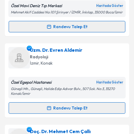
Özel Mavi Deniz Tıp Merkezi
Haritada Göster
Mehmet Akif Caddesi No:101 Şirinyer / İZMİR, İnkılap, 35000 Buca/İzmir
Kişisel verilerimin işlenmesine ilişkin
Aydınlatma
Randevu Talep Et
Randevu Takvimi Talebi
Metni
'ni okudum ve kişisel verilerimin belirtilen
kapsamda işlenmesini kabul ediyorum.
Dr. Ege Süzer
için randevu takvimi talebi oluşturun.
Uzm. Dr. Evren Aldemir
Size bu uzmandan randevu almanız için bir takvim
Takvim Talebini Gönder
Radyoloji
hazırlandığında e-posta ile bilgilendireceğiz.
İzmir
, Konak
E-posta Adresiniz
Özel Egepol Hastanesi
Haritada Göster
Güneşli Mh., Güneşli, Halide Edip Adıvar Bulv., 507 Sok. No:3, 35270
Konak/İzmir
Kişisel verilerimin işlenmesine ilişkin
Aydınlatma
Randevu Talep Et
Metni
'ni okudum ve kişisel verilerimin belirtilen
Randevu Takvimi Talebi
kapsamda işlenmesini kabul ediyorum.
Uzm. Dr. Evren Aldemir
için randevu takvimi talebi
Doç. Dr. Mehmet Cem Çallı
Takvim Talebini Gönder