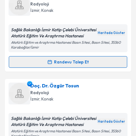
takvimi talebi oluşturun. Size bu uzmandan randevu
Takvim Talebini Gönder
Radyoloji
almanız için bir takvim hazırlandığında e-posta ile
İzmir
, Konak
bilgilendireceğiz.
E-posta Adresiniz
Sağlık Bakanlığı İzmir Katip Çelebi Üniversitesi
Haritada Göster
Atatürk Eğitim Ve Araştırma Hastanesi
Atatürk Eğitim ve Araştırma Hastanesi Basın Sitesi, Basın Sitesi, 35360
Karabağlar/İzmir
Kişisel verilerimin işlenmesine ilişkin
Aydınlatma
Randevu Talep Et
Metni
'ni okudum ve kişisel verilerimin belirtilen
Randevu Takvimi Talebi
kapsamda işlenmesini kabul ediyorum.
Uzm. Dr. Emine Ebru Bayar
için randevu takvimi
Doç. Dr. Özgür Tosun
Takvim Talebini Gönder
talebi oluşturun. Size bu uzmandan randevu almanız
Radyoloji
için bir takvim hazırlandığında e-posta ile
İzmir
, Konak
bilgilendireceğiz.
E-posta Adresiniz
Sağlık Bakanlığı İzmir Katip Çelebi Üniversitesi
Haritada Göster
Atatürk Eğitim Ve Araştırma Hastanesi
Atatürk Eğitim ve Araştırma Hastanesi Basın Sitesi, Basın Sitesi, 35360
Karabağlar/İzmir