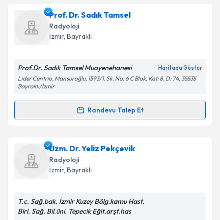
Prof. Dr. Oğuz Dicle
için randevu takvimi talebi
Prof. Dr. Sadık Tamsel
oluşturun. Size bu uzmandan randevu almanız için bir
Takvim Talebini Gönder
Radyoloji
takvim hazırlandığında e-posta ile bilgilendireceğiz.
İzmir
, Bayraklı
E-posta Adresiniz
Prof.Dr. Sadık Tamsel Muayenehanesi
Haritada Göster
Lider Centrio, Mansuroğlu, 1593/1. Sk. No: 6 C Blok, Kat: 8, D: 74, 35535
Bayraklı/İzmir
Kişisel verilerimin işlenmesine ilişkin
Aydınlatma
Randevu Talep Et
Metni
'ni okudum ve kişisel verilerimin belirtilen
Randevu Takvimi Talebi
kapsamda işlenmesini kabul ediyorum.
Prof. Dr. Sadık Tamsel
için randevu takvimi talebi
Uzm. Dr. Yeliz Pekçevik
Takvim Talebini Gönder
oluşturun. Size bu uzmandan randevu almanız için bir
Radyoloji
takvim hazırlandığında e-posta ile bilgilendireceğiz.
İzmir
, Bayraklı
E-posta Adresiniz
T.c. Sağ.bak. İzmir Kuzey Bölg.kamu Hast.
Birl. Sağ. Bil.üni. Tepecik Eğit.arşt.has