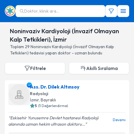
Doktor, klinik ara...
Noninvaziv Kardiyoloji (İnvazif Olmayan
Kalp Tetkikleri), İzmir
Toplam
29
Noninvaziv Kardiyoloji (İnvazif Olmayan Kalp
Tetkikleri)
tedavisi yapan doktor - uzman bulundu
Filtrele
Akıllı Sıralama
Ass. Dr. Dilek Altınsoy
Radyoloji
İzmir
, Bayraklı
5
(
1
Değerlendirme)
Eskisehir Yunusemre Devlet hastanesi Radyoloji
Devamı
alanında uzman hekim ultrason doktoru...