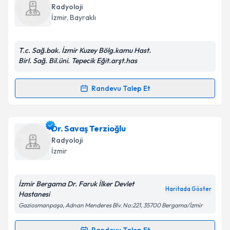
oluşturun. Size bu uzmandan randevu almanız için bir
Takvim Talebini Gönder
Radyoloji
takvim hazırlandığında e-posta ile bilgilendireceğiz.
İzmir
, Bayraklı
E-posta Adresiniz
T.c. Sağ.bak. İzmir Kuzey Bölg.kamu Hast.
Birl. Sağ. Bil.üni. Tepecik Eğit.arşt.has
Kişisel verilerimin işlenmesine ilişkin
Aydınlatma
Randevu Talep Et
Randevu Takvimi Talebi
Metni
'ni okudum ve kişisel verilerimin belirtilen
kapsamda işlenmesini kabul ediyorum.
Ass. Dr. Ebru Hasbay
için randevu takvimi talebi
Dr. Savaş Terzioğlu
oluşturun. Size bu uzmandan randevu almanız için bir
Takvim Talebini Gönder
Radyoloji
takvim hazırlandığında e-posta ile bilgilendireceğiz.
İzmir
E-posta Adresiniz
İzmir Bergama Dr. Faruk İlker Devlet
Haritada Göster
Hastanesi
Gaziosmanpaşa, Adnan Menderes Blv. No:221, 35700 Bergama/İzmir
Kişisel verilerimin işlenmesine ilişkin
Aydınlatma
Metni
'ni okudum ve kişisel verilerimin belirtilen