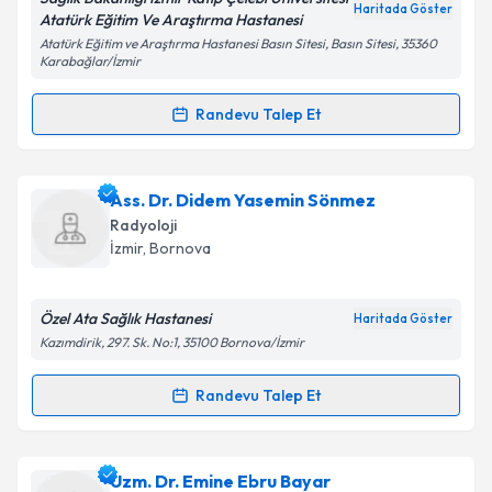
Haritada Göster
Atatürk Eğitim Ve Araştırma Hastanesi
Atatürk Eğitim ve Araştırma Hastanesi Basın Sitesi, Basın Sitesi, 35360
Karabağlar/İzmir
Kişisel verilerimin işlenmesine ilişkin
Aydınlatma
Metni
'ni okudum ve kişisel verilerimin belirtilen
Randevu Talep Et
kapsamda işlenmesini kabul ediyorum.
Randevu Takvimi Talebi
Takvim Talebini Gönder
Uzm. Dr. Ali Tunca Keskin
için randevu takvimi talebi
Ass. Dr. Didem Yasemin Sönmez
oluşturun. Size bu uzmandan randevu almanız için bir
Radyoloji
takvim hazırlandığında e-posta ile bilgilendireceğiz.
İzmir
, Bornova
E-posta Adresiniz
Özel Ata Sağlık Hastanesi
Haritada Göster
Kazımdirik, 297. Sk. No:1, 35100 Bornova/İzmir
Kişisel verilerimin işlenmesine ilişkin
Aydınlatma
Randevu Talep Et
Randevu Takvimi Talebi
Metni
'ni okudum ve kişisel verilerimin belirtilen
kapsamda işlenmesini kabul ediyorum.
Ass. Dr. Didem Yasemin Sönmez
için randevu
Uzm. Dr. Emine Ebru Bayar