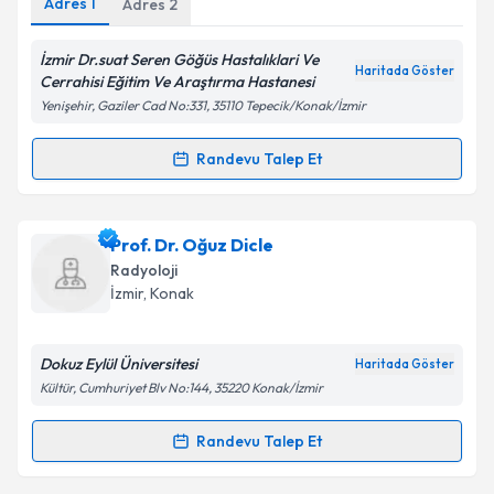
Adres
1
Adres
2
İzmir Dr.suat Seren Göğüs Hastalıklari Ve
Haritada Göster
Kişisel verilerimin işlenmesine ilişkin
Aydınlatma
Cerrahisi Eğitim Ve Araştırma Hastanesi
Metni
'ni okudum ve kişisel verilerimin belirtilen
Yenişehir, Gaziler Cad No:331, 35110 Tepecik/Konak/İzmir
kapsamda işlenmesini kabul ediyorum.
Randevu Talep Et
Randevu Takvimi Talebi
Takvim Talebini Gönder
Dr. Bahri Gümüş
için randevu takvimi talebi
Prof. Dr. Oğuz Dicle
oluşturun. Size bu uzmandan randevu almanız için bir
Radyoloji
takvim hazırlandığında e-posta ile bilgilendireceğiz.
İzmir
, Konak
E-posta Adresiniz
Dokuz Eylül Üniversitesi
Haritada Göster
Kültür, Cumhuriyet Blv No:144, 35220 Konak/İzmir
Kişisel verilerimin işlenmesine ilişkin
Aydınlatma
Randevu Talep Et
Randevu Takvimi Talebi
Metni
'ni okudum ve kişisel verilerimin belirtilen
kapsamda işlenmesini kabul ediyorum.