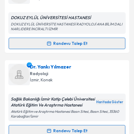
E-posta Adresiniz
DOKUZ EYLÜL ÜNİVERSİTESİ HASTANESİ
DOKUZ EYLÜL ÜNİVERSİTE HASTANESİ RADYOLOJİ ANA BİLİM DALI
NARLIDERE İNCİRALTI İZMİR
Kişisel verilerimin işlenmesine ilişkin
Aydınlatma
Randevu Talep Et
Metni
'ni okudum ve kişisel verilerimin belirtilen
Randevu Takvimi Talebi
kapsamda işlenmesini kabul ediyorum.
Dr. Lale Duman
için randevu takvimi talebi oluşturun.
Dr. Yankı Yılmazer
Takvim Talebini Gönder
Size bu uzmandan randevu almanız için bir takvim
Radyoloji
hazırlandığında e-posta ile bilgilendireceğiz.
İzmir
, Konak
E-posta Adresiniz
Sağlık Bakanlığı İzmir Katip Çelebi Üniversitesi
Haritada Göster
Atatürk Eğitim Ve Araştırma Hastanesi
Atatürk Eğitim ve Araştırma Hastanesi Basın Sitesi, Basın Sitesi, 35360
Karabağlar/İzmir
Kişisel verilerimin işlenmesine ilişkin
Aydınlatma
Metni
'ni okudum ve kişisel verilerimin belirtilen
Randevu Talep Et
kapsamda işlenmesini kabul ediyorum.
Randevu Takvimi Talebi