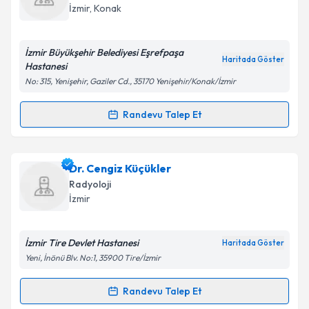
hazırlandığında e-posta ile bilgilendireceğiz.
İzmir
, Konak
E-posta Adresiniz
İzmir Büyükşehir Belediyesi Eşrefpaşa
Haritada Göster
Hastanesi
No: 315, Yenişehir, Gaziler Cd., 35170 Yenişehir/Konak/İzmir
Kişisel verilerimin işlenmesine ilişkin
Aydınlatma
Metni
'ni okudum ve kişisel verilerimin belirtilen
Randevu Talep Et
Randevu Takvimi Talebi
kapsamda işlenmesini kabul ediyorum.
Dr. Öğr. Üyesi Umut Kantarcı
için randevu takvimi
Dr. Cengiz Küçükler
Takvim Talebini Gönder
talebi oluşturun. Size bu uzmandan randevu almanız
Radyoloji
için bir takvim hazırlandığında e-posta ile
İzmir
bilgilendireceğiz.
E-posta Adresiniz
İzmir Tire Devlet Hastanesi
Haritada Göster
Yeni, İnönü Blv. No:1, 35900 Tire/İzmir
Randevu Talep Et
Randevu Takvimi Talebi
Kişisel verilerimin işlenmesine ilişkin
Aydınlatma