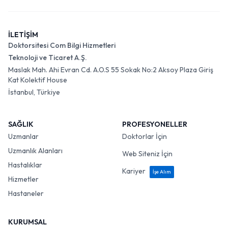
İLETİŞİM
Doktorsitesi Com Bilgi Hizmetleri
Teknoloji ve Ticaret A.Ş.
Maslak Mah. Ahi Evran Cd. A.O.S 55 Sokak No:2 Aksoy Plaza Giriş
Kat Kolektif House
İstanbul, Türkiye
SAĞLIK
PROFESYONELLER
Uzmanlar
Doktorlar İçin
Uzmanlık Alanları
Web Siteniz İçin
Hastalıklar
Kariyer
İşe Alım
Hizmetler
Hastaneler
KURUMSAL