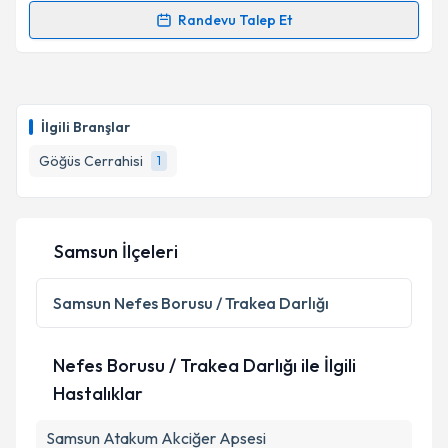
Randevu Talep Et
Randevu Takvimi Talebi
Op. Dr. Volkan Yılmaz
için randevu takvimi talebi
oluşturun. Size bu uzmandan randevu almanız için bir
İlgili Branşlar
takvim hazırlandığında e-posta ile bilgilendireceğiz.
Göğüs Cerrahisi
1
E-posta Adresiniz
Samsun İlçeleri
Kişisel verilerimin işlenmesine ilişkin
Aydınlatma
Metni
'ni okudum ve kişisel verilerimin belirtilen
Samsun
Nefes Borusu / Trakea Darlığı
kapsamda işlenmesini kabul ediyorum.
Nefes Borusu / Trakea Darlığı ile İlgili
Takvim Talebini Gönder
Hastalıklar
Samsun Atakum Akciğer Apsesi