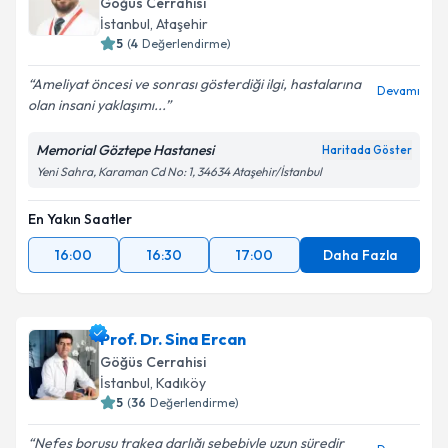
Göğüs Cerrahisi
E-posta Adresiniz
İstanbul
, Ataşehir
5
(
4
Değerlendirme)
Ameliyat öncesi ve sonrası gösterdiği ilgi, hastalarına
Devamı
Kişisel verilerimin işlenmesine ilişkin
Aydınlatma
olan insani yaklaşımı...
Metni
'ni okudum ve kişisel verilerimin belirtilen
kapsamda işlenmesini kabul ediyorum.
Memorial Göztepe Hastanesi
Haritada Göster
Yeni Sahra, Karaman Cd No: 1, 34634 Ataşehir/İstanbul
Takvim Talebini Gönder
En Yakın Saatler
16:00
16:30
17:00
Daha Fazla
Prof. Dr. Sina Ercan
Göğüs Cerrahisi
İstanbul
, Kadıköy
5
(
36
Değerlendirme)
Nefes borusu trakea darlığı sebebiyle uzun süredir