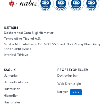
İLETİŞİM
Doktorsitesi Com Bilgi Hizmetleri
Teknoloji ve Ticaret A.Ş.
Maslak Mah. Ahi Evran Cd. A.O.S 55 Sokak No:2 Aksoy Plaza Giriş
Kat Kolektif House
İstanbul, Türkiye
SAĞLIK
PROFESYONELLER
Uzmanlar
Doktorlar İçin
Uzmanlık Alanları
Web Siteniz İçin
Hastalıklar
Kariyer
İşe Alım
Hizmetler
Hastaneler