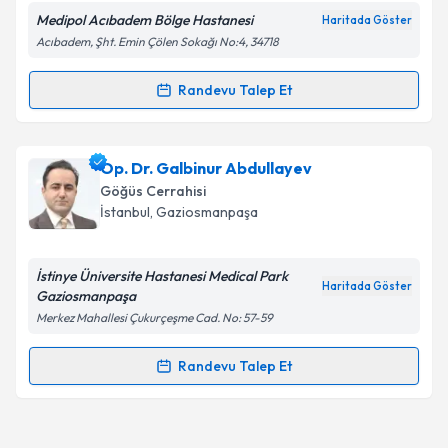
Medipol Acıbadem Bölge Hastanesi
Haritada Göster
Takvim Talebini Gönder
Acıbadem, Şht. Emin Çölen Sokağı No:4, 34718
Randevu Talep Et
Randevu Takvimi Talebi
Prof. Dr. Kemal Karapınar
için randevu takvimi
Op. Dr. Galbinur Abdullayev
talebi oluşturun. Size bu uzmandan randevu almanız
Göğüs Cerrahisi
için bir takvim hazırlandığında e-posta ile
İstanbul
, Gaziosmanpaşa
bilgilendireceğiz.
E-posta Adresiniz
İstinye Üniversite Hastanesi Medical Park
Haritada Göster
Gaziosmanpaşa
Merkez Mahallesi Çukurçeşme Cad. No: 57-59
Kişisel verilerimin işlenmesine ilişkin
Aydınlatma
Randevu Talep Et
Randevu Takvimi Talebi
Metni
'ni okudum ve kişisel verilerimin belirtilen
kapsamda işlenmesini kabul ediyorum.
Op. Dr. Galbinur Abdullayev
için randevu takvimi