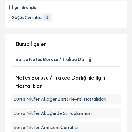
talebi oluşturun. Size bu uzmandan randevu almanız
Takvim Talebini Gönder
İlgili Branşlar
için bir takvim hazırlandığında e-posta ile
bilgilendireceğiz.
Göğüs Cerrahisi
2
E-posta Adresiniz
Bursa İlçeleri
Kişisel verilerimin işlenmesine ilişkin
Aydınlatma
Bursa
Nefes Borusu / Trakea Darlığı
Metni
'ni okudum ve kişisel verilerimin belirtilen
kapsamda işlenmesini kabul ediyorum.
Nefes Borusu / Trakea Darlığı ile İlgili
Hastalıklar
Takvim Talebini Gönder
Bursa Nilüfer Akciğer Zarı (Plevra) Hastalıkları
Bursa Nilüfer Akciğerde Su Toplanması
Bursa Nilüfer Amfizem Cerrahisi