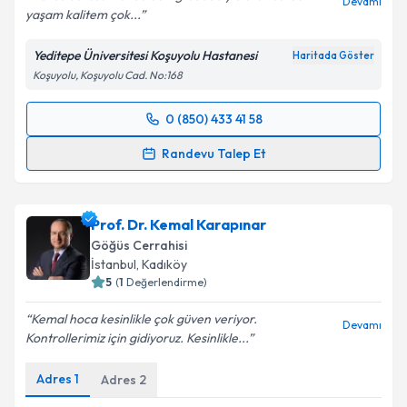
Devamı
yaşam kalitem çok...
Yeditepe Üniversitesi Koşuyolu Hastanesi
Haritada Göster
Koşuyolu, Koşuyolu Cad. No:168
0 (850) 433 41 58
Randevu Takvimi Talebi
Randevu Talep Et
Prof. Dr. Sina Ercan
için randevu takvimi talebi
oluşturun. Size bu uzmandan randevu almanız için bir
Prof. Dr. Kemal Karapınar
takvim hazırlandığında e-posta ile bilgilendireceğiz.
Göğüs Cerrahisi
E-posta Adresiniz
İstanbul
, Kadıköy
5
(
1
Değerlendirme)
Kemal hoca kesinlikle çok güven veriyor.
Devamı
Kontrollerimiz için gidiyoruz. Kesinlikle...
Kişisel verilerimin işlenmesine ilişkin
Aydınlatma
Metni
'ni okudum ve kişisel verilerimin belirtilen
Adres
1
Adres
2
kapsamda işlenmesini kabul ediyorum.