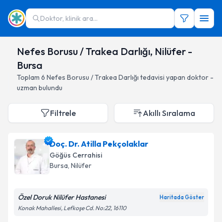
Doktor, klinik ara...
Nefes Borusu / Trakea Darlığı, Nilüfer -
Bursa
Toplam
6
Nefes Borusu / Trakea Darlığı
tedavisi yapan doktor -
uzman bulundu
Filtrele
Akıllı Sıralama
Doç. Dr. Atilla Pekçolaklar
Göğüs Cerrahisi
Bursa
, Nilüfer
Özel Doruk Nilüfer Hastanesi
Haritada Göster
Konak Mahallesi, Lefkoşe Cd. No:22, 16110